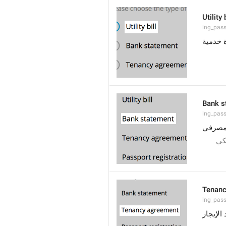
Utility 
lng_pass
 خدمية
Bank s
lng_pas
مصرفي
كي
Tenanc
lng_pas
الإيجار