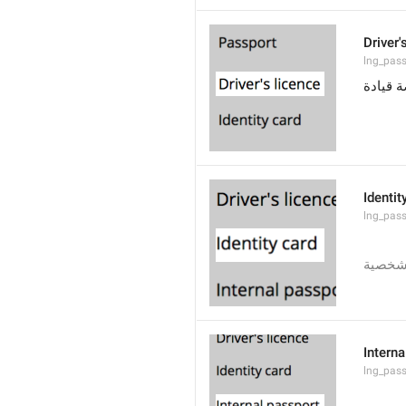
Driver'
lng_pass
 قيادة
Identit
lng_pass
لشخصية
Interna
lng_pass