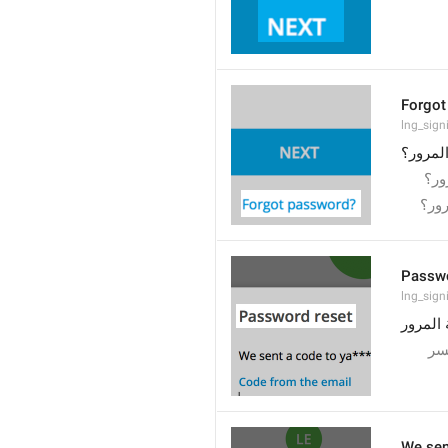
Forgot
lng_sign
لمرور؟
ور؟
رور؟
Passwo
lng_signi
 المرور
لسر
We sen