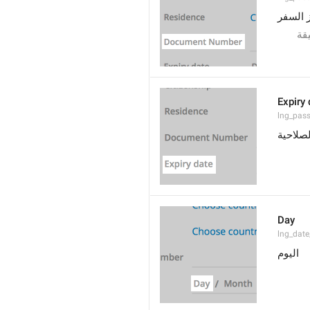
 السفر
قة
Expiry 
lng_pass
الصلاحية
Day
lng_date
اليوم