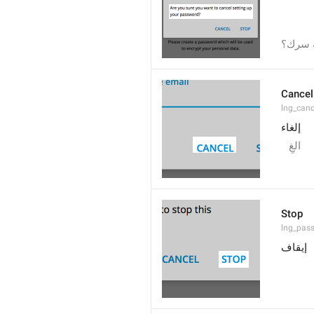
ة سرك؟
Cancel
lng_canc
إلغاء
الغِ
Stop
lng_pass
إيقاف