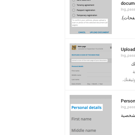
docume
lng_pas
الصفحات
Upload
lng_pas
ك
ة
وثيقتك
Person
lng_pass
لشخصية