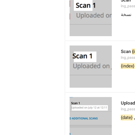
Scan
lng_pas
نسخة
Scan 
{
lng_pass
{index}
Upload
lng_pas
{date}
ي