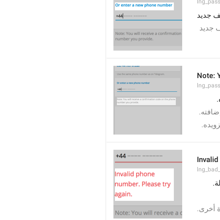
lng_pas
ف جديد
ف جديد
Note: 
lng_pas
ه
بإضافته
تزويده
Invalid
lng_bad
لة
ة أخرى