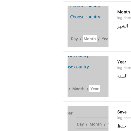
Month
lng_dat
الشهر
Year
lng_date
السنة
Save
lng_pass
حفظ