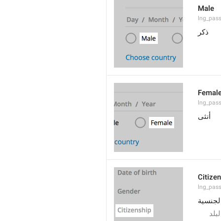
Male
lng_pas
ذكر
Femal
lng_pas
أنثى
Citize
lng_pass
لجنسية
لبلد