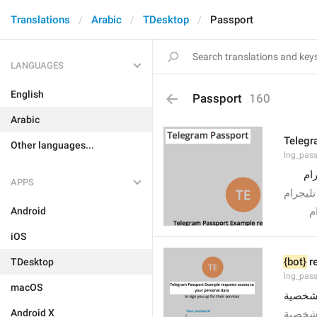
Translations
Arabic
TDesktop
Passport
LANGUAGES
English
Passport
160
Arabic
Telegr
Other languages...
lng_pass
رام
APPS
ليجرام
Android
ام
iOS
{bot}
 r
TDesktop
lng_pass
macOS
 شخصية
Android X
 شخصية