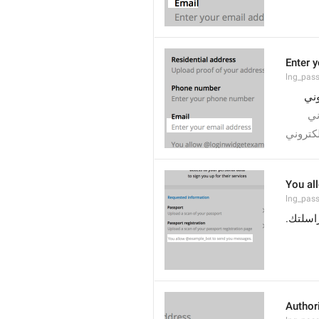
Enter 
lng_pass
وني
ني
لكتروني
You al
lng_pass
 اسلتك
Author