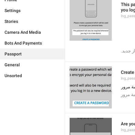
This p
you log
Settings
lng_pas
Stories
Camera And Media
Bots And Payments
ز جديد
Passport
General
Create
Unsorted
lng_pas
ة مرور
ة مرور
Are yo
lng_pas