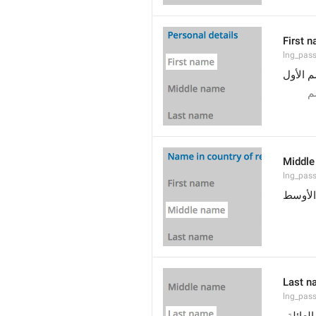
First 
lng_pass
م اﻷول
م
Middle
lng_pas
الأوسط
Last n
lng_pas