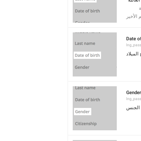
لعائلة
ة
 الأخير
Date of
lng_pass
 الميلاد
Gender
lng_pas
الجنس