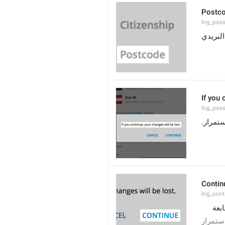
Postc
lng_pas
البريدي
If you 
lng_pass
ستمرار
Contin
lng_cont
ابعة
استمرار