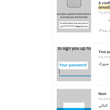
A conf
{email}
lng_pass
ى
ى بريدك
Your p
lng_pas
 مرورك
Next
lng_pass
التالي