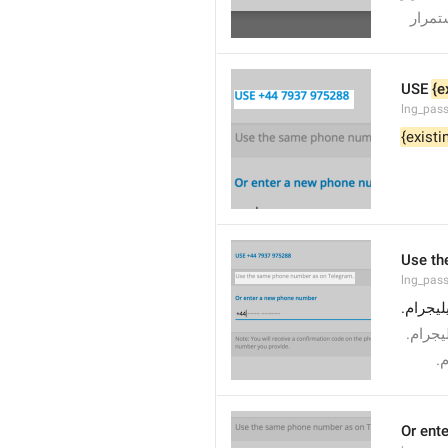
تمرار
USE 
{e
lng_pass
{existi
Use th
lng_pass
ليجرام
ليجرام
م
Or ent