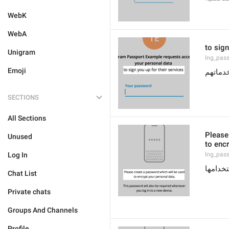
WebK
WebA
to sign
Unigram
lng_pass
Emoji
دماتهم
SECTIONS
All Sections
Please
Unused
to encr
Log In
lng_pas
تخدامها
Chat List
Private chats
Groups And Channels
Profile