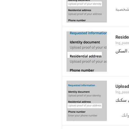
 شخصية
Reside
lng_pass
 السكن
Upload
lng_pass
ن سكنك
انك