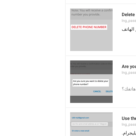
Delete
lng_pass
الهاتف
Are yo
lng_pass
هاتفك؟
Use th
lng_pass
يليجرام