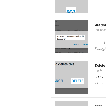
Are yo
lng_pas
؟
وثيقة؟
Delete
lng_box_
حذف
احذف