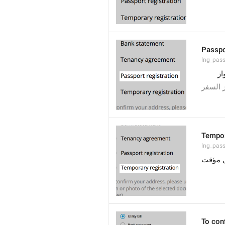
Passpo
lng_pass
از
 السفر
Tempor
lng_pas
 مؤقت
To conf