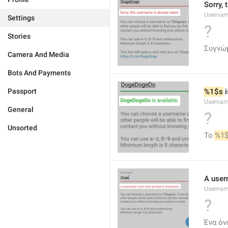
Sorry, 
Usernam
Settings
?
Stories
Συγνώμ
Camera And Media
Bots And Payments
Passport
%1$s
 
Usernam
General
?
Unsorted
Το 
%1
A user
Usernam
?
Ένα όν