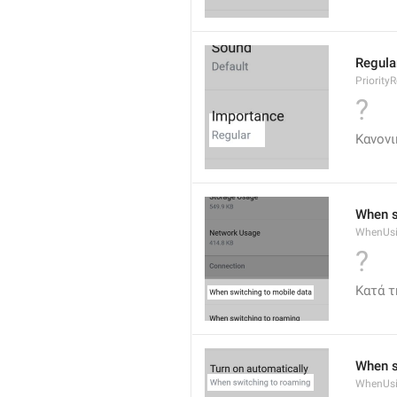
Regula
Priority
?
Κανονι
When s
WhenUsi
?
Κατά τ
When s
WhenUs