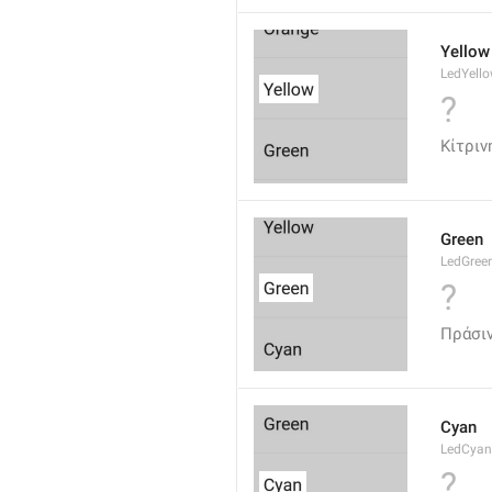
Yellow
LedYell
?
Κίτριν
Green
LedGree
?
Πράσι
Cyan
LedCyan
?