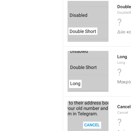
Double
DoubleS
?
Δύο κ
Long
Long
?
Μακρό
Cancel
Cancel
?