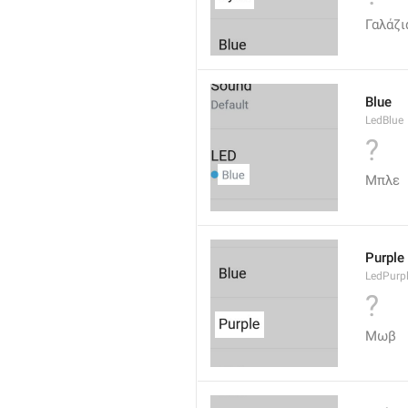
Γαλάζι
Blue
LedBlue
?
Μπλε
Purple
LedPurp
?
Μωβ