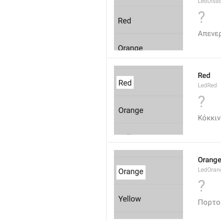
LedDisa
?
Απενε
Red
LedRed
?
Κόκκι
Orang
LedOran
?
Πορτο