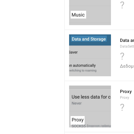
?
Data a
DataSett
?
Δεδομ
Proxy
Proxy
?