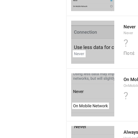
Never
Never
?
Ποτέ
On Mob
OnMobil
?
Alway