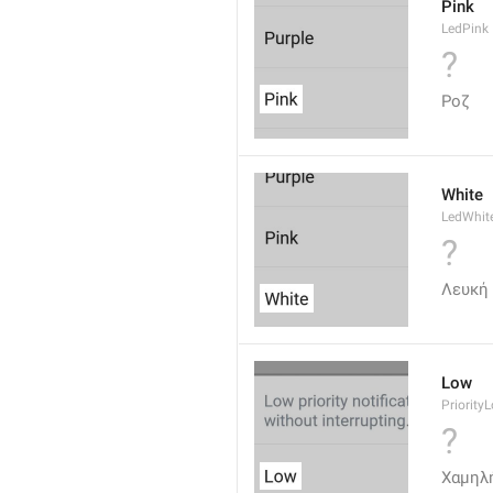
Pink
LedPink
?
Ροζ
White
LedWhit
?
Λευκή
Low
Priority
?
Χαμηλ