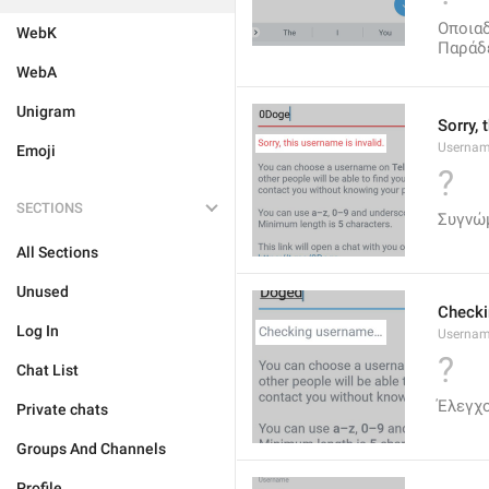
Οποιαδ
WebK
Παράδε
WebA
Unigram
Sorry, 
Usernam
Emoji
?
SECTIONS
Συγνώμ
All Sections
Unused
Check
Log In
Usernam
?
Chat List
Έλεγχο
Private chats
Groups And Channels
Profile