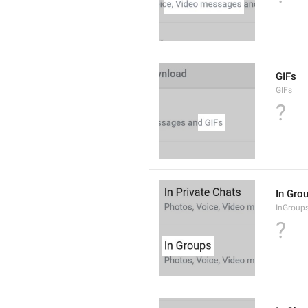
GIFs
GIFs
?
In Gro
InGroup
?