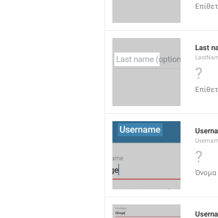
Επίθετ
Last n
LastNa
?
Επίθε
Usern
Userna
?
Όνομα
Userna