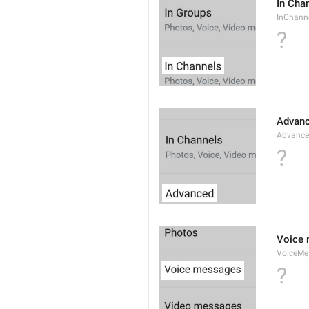
In Cha
InChann
?
Advan
Advanc
?
Voice
VoiceMe
?