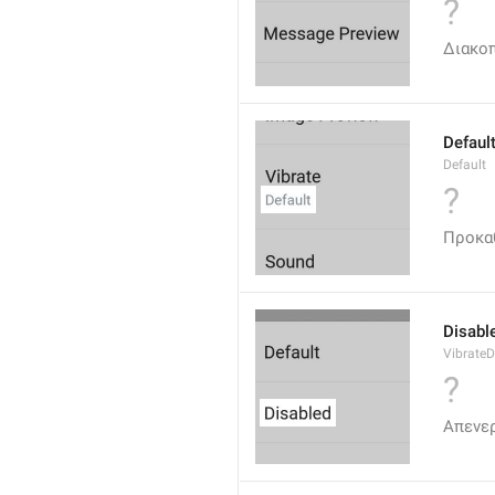
?
Διακοπ
Defaul
Default
?
Προκα
Disabl
VibrateD
?
Απενε