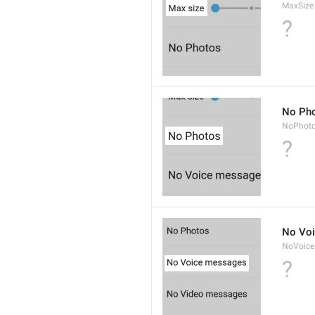
MaxSize
?
No Ph
NoPhot
?
No Vo
NoVoice
?