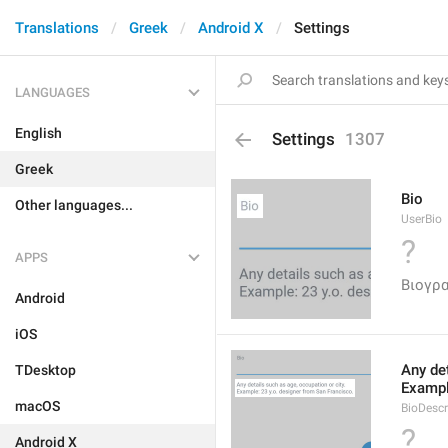
Translations
Greek
Android X
Settings
LANGUAGES
English
Settings
1307
Greek
Bio
Other languages...
UserBio
?
APPS
Βιογρ
Android
iOS
Any det
TDesktop
Exampl
macOS
BioDescr
?
Android X