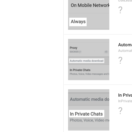
UseLess
?
Automa
Automat
?
In Priv
InPrivat
?