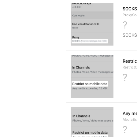
SOCKS
ProxySo
?
SOCKS
Restri
Restrict
?
Any me
MediaEx
?