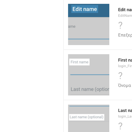
Edit n
EditNa
?
Επεξε
First 
login_F
?
Όνομα
Last n
login_L
?