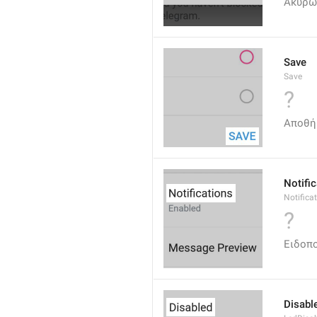
Ακύρω
Save
Save
?
Αποθή
Notifi
Notifica
?
Ειδοπο
Disabl