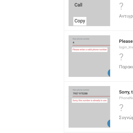
?
Αντιγ
Please
login_In
?
Παρακ
Sorry, 
PhoneN
?
Συγνώμ