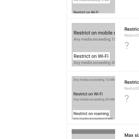
Restric
Restrict
?
Restri
Restric
?
Max si