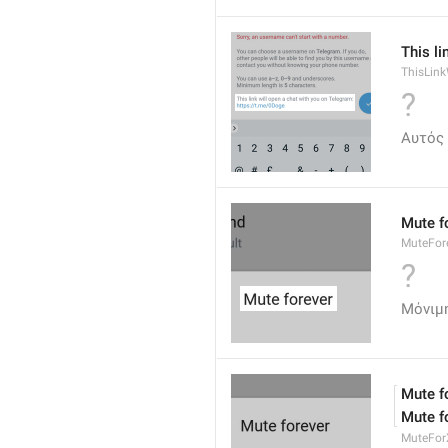
This li
ThisLink
?
Αυτός 
Mute f
MuteFor
?
Μόνιμ
Mute f
Mute f
MuteFor