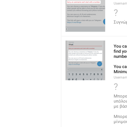
Usernam
?
Συγνώμ
You ca
find y
number
You ca
Minimu
Usernam
?
Μπορεί
υπόλοι
με βάσ
Μπορεί
μίνιμο