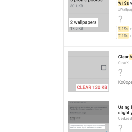
%1$s
 
xWallpa
?
%1$s
 
%1$s
 
Clear 
ClearX
?
Καθαρ
Using 
slightl
UseLess
?