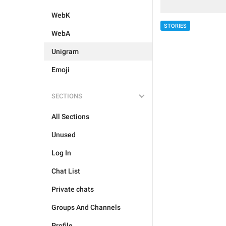
WebK
STORIES
WebA
Unigram
Emoji
SECTIONS
All Sections
Unused
Log In
Chat List
Private chats
Groups And Channels
Profile