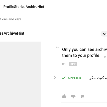
ProfileStoriesArchiveHint
iesArchiveHint
An
Only you can see archiv
them to your profile.
81
فقط شما می‌توانید استوری‌های بایگانی شده را مشاهده کنید، مگر 
APPLIED