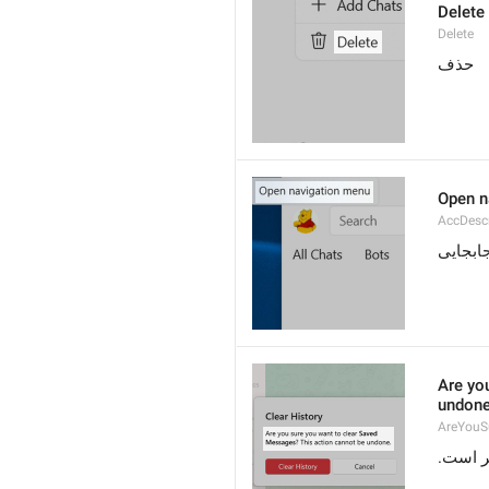
Delete
Delete
حذف
Open n
AccDes
ابجایی
Are yo
undone
AreYouS