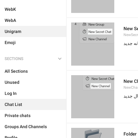
WebK
WebA
New Se
Unigram
NewSecr
Emoji
ه جدید
SECTIONS
All Sections
New C
Unused
NewCha
Log In
ال جدید
Chat List
Private chats
Groups And Channels
Folder
Profile