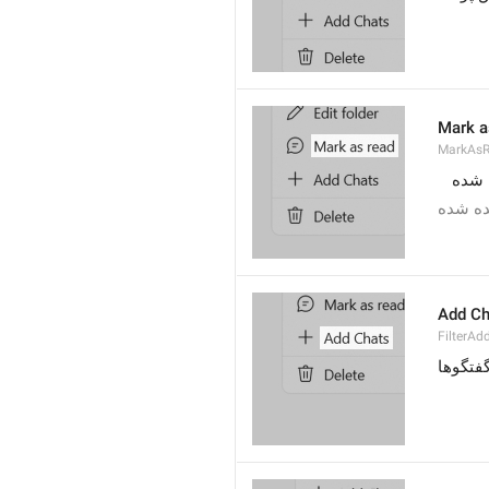
Mark a
MarkAs
 شده
ده شده
Add Ch
FilterAd
فتگوها