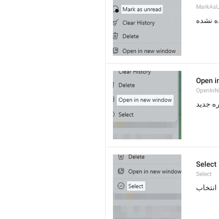
MarkAsU
ه نشده
Open i
OpenIn
ره جدید
Select
Select
انتخاب