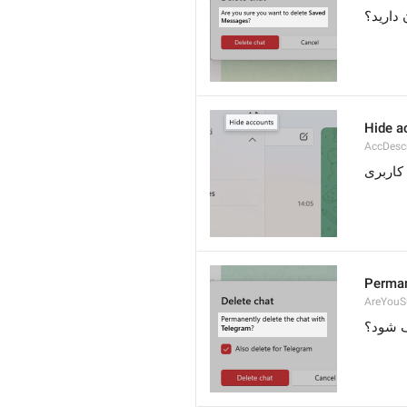
Hide a
AccDesc
Perman
AreYouS
** ود؟