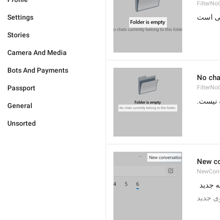
FilterNo
ی است
Settings
Stories
Camera And Media
Bots And Payments
No chat
Passport
FilterNo
ه نیست
General
Unsorted
New co
NewConv
ه جدید
ی جدید