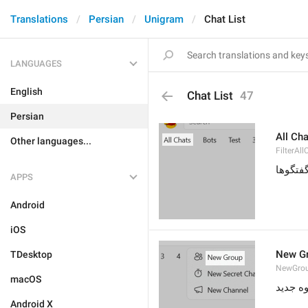
Translations
Persian
Unigram
Chat List
LANGUAGES
English
Chat List
47
Persian
All Ch
Other languages...
FilterAll
فتگوها
APPS
Android
iOS
New G
TDesktop
NewGro
macOS
ه جدید
Android X