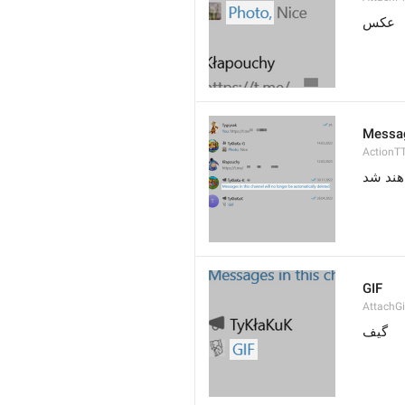
عکس
Messag
ActionT
GIF
AttachGi
گیف