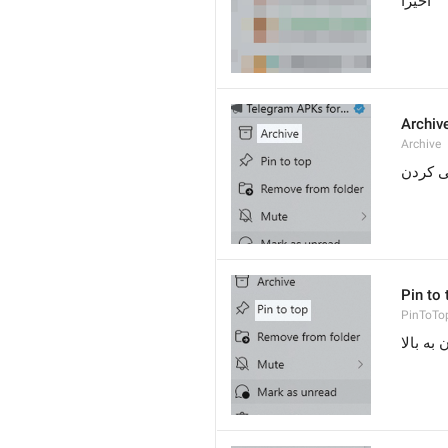
اخیراً
Archiv
Archive
نی کردن
Pin to 
PinToTo
به بالا