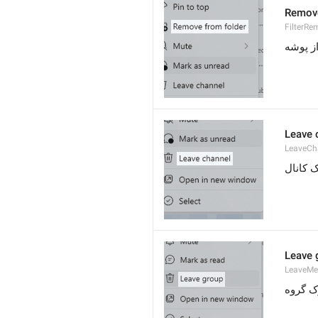
Remove
FilterR
ز پوشه
Leave 
LeaveCh
 کانال
Leave 
LeaveM
ک گروه