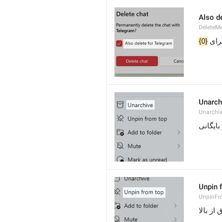
Also de
DeleteM
{0}
رای
Unarch
Unarchi
بایگانی
Unpin 
UnpinF
از بالا