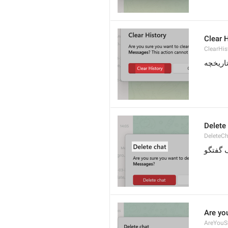
Clear 
ClearHis
 ریخچه
Delete
DeleteC
گفتگو
Are yo
AreYouS