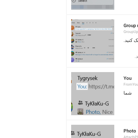
Group u
GroupU
You
FromYo
شما
Photo
AttachP