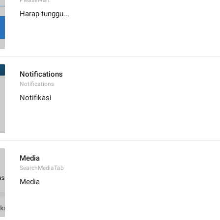
PleaseWait
Harap tunggu...
Notifications
Notifications
Notifikasi
Media
SearchMediaTab
Media