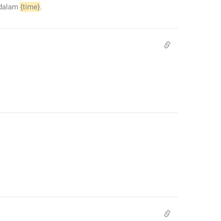
dalam 
{time}
.