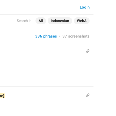
Login
Search in:
All
Indonesian
WebA
336 phrases
•
37 screenshots
me}
.