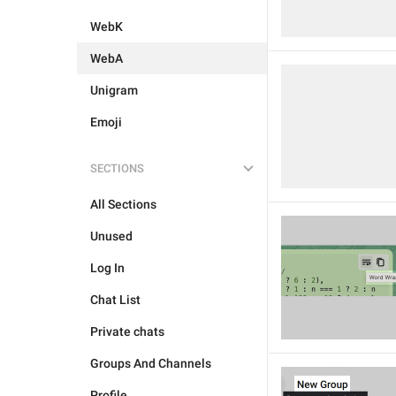
WebK
WebA
Unigram
Emoji
SECTIONS
All Sections
Unused
Log In
Chat List
Private chats
Groups And Channels
Profile