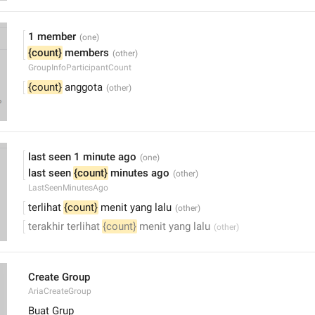
1 member
{count}
 members
GroupInfoParticipantCount
{count}
 anggota
last seen 1 minute ago
last seen 
{count}
 minutes ago
LastSeenMinutesAgo
terlihat 
{count}
 menit yang lalu
terakhir terlihat 
{count}
 menit yang lalu
Create Group
AriaCreateGroup
Buat Grup