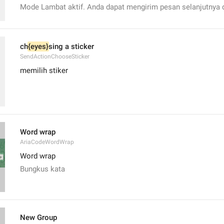
Mode Lambat aktif. Anda dapat mengirim pesan selanjutnya 
ch
{eyes}
sing a sticker
SendActionChooseSticker
memilih stiker
Word wrap
AriaCodeWordWrap
Word wrap
Bungkus kata
New Group