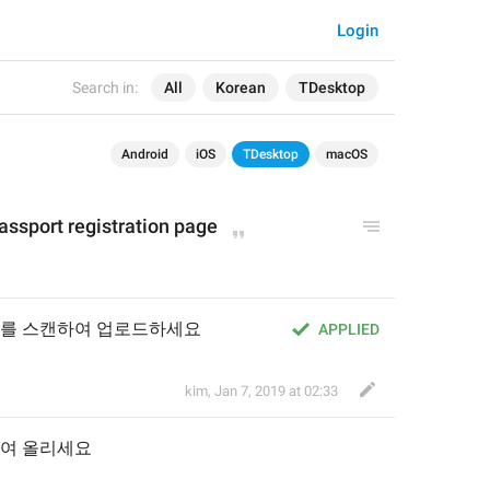
Login
Search in:
All
Korean
TDesktop
Android
iOS
TDesktop
macOS
assport registration
 page
지를 스캔하여 업로드하세요
APPLIED
kim
,
Jan 7, 2019 at 02:33
여 
올리
세요