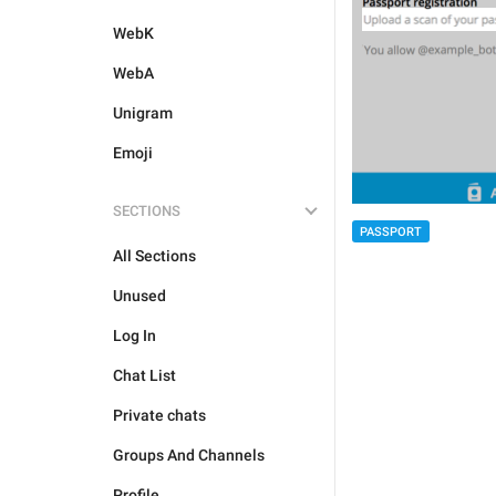
WebK
WebA
Unigram
Emoji
SECTIONS
PASSPORT
All Sections
Unused
Log In
Chat List
Private chats
Groups And Channels
Profile