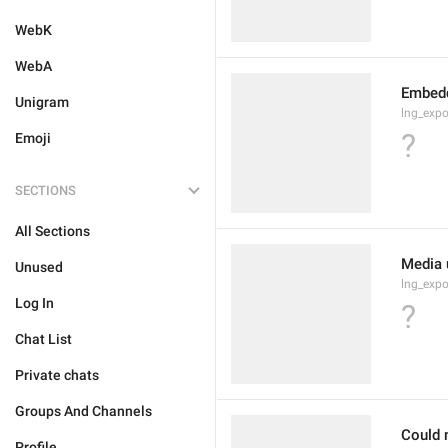
WebK
WebA
Embedd
Unigram
lng_exp
?
Emoji
SECTIONS
All Sections
Media 
Unused
lng_exp
Log In
?
Chat List
Private chats
Groups And Channels
Could 
Profile