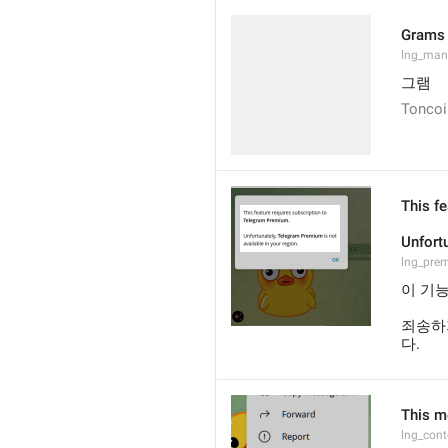
Grams
lng_man
그램
Toncoi
This f
Unfort
lng_pre
이 기능
죄송하
다.
This m
lng_con