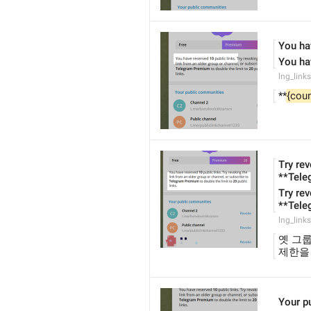
You ha
You ha
lng_links
**
{coun
Try rev
**Tele
Try rev
**Tele
lng_links
옛 그
제한을 
Your p