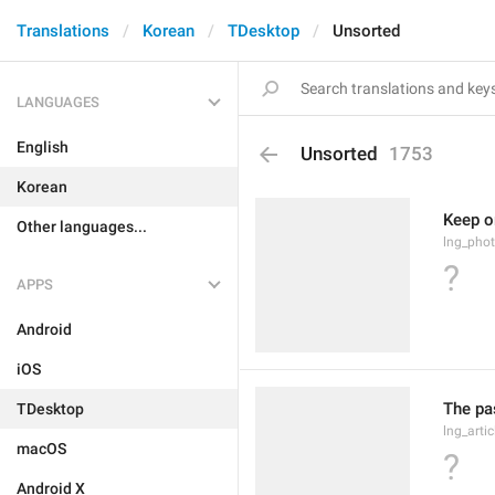
Translations
Korean
TDesktop
Unsorted
LANGUAGES
English
Unsorted
1753
Korean
Keep or
Other languages...
lng_phot
?
APPS
Android
iOS
The pas
TDesktop
lng_arti
macOS
?
Android X