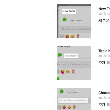
New To
lng_for
새로운
Topic
lng_foru
주제 
Choose
lng_foru
주제 