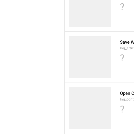
?
Save W
lng_arti
?
Open 
lng_con
?