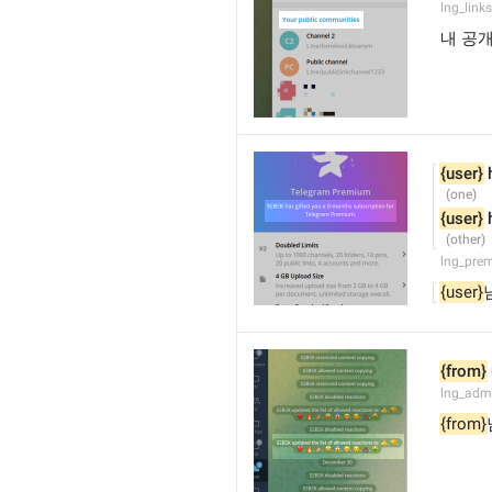
lng_links
내 공
{user}
 
{user}
 
lng_pre
{user}
{from}
lng_adm
{from}