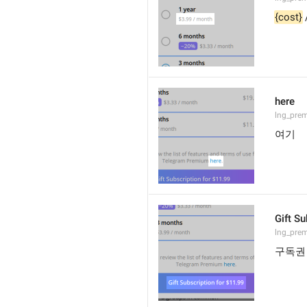
{cost}
here
lng_prem
여기
Gift Su
lng_prem
구독권