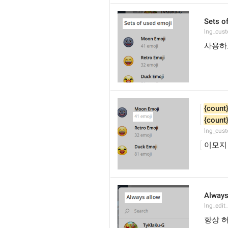
Sets o
lng_cus
사용하
{count
{count
lng_cus
이모지
Always
lng_edit
항상 