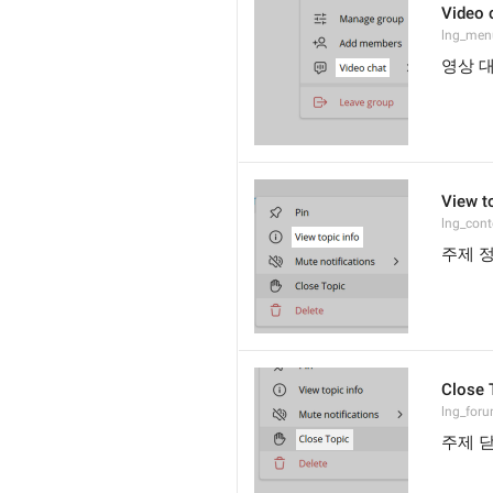
Video 
lng_menu
영상 
View t
lng_cont
주제 
Close 
lng_foru
주제 