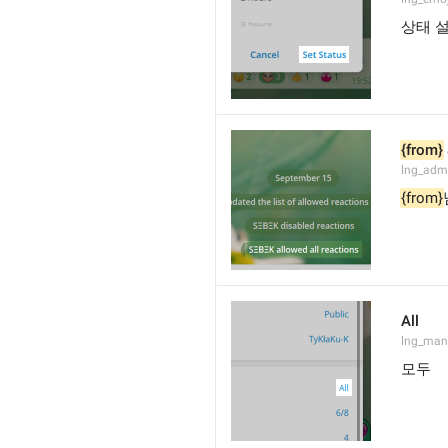
상태 
{from}
lng_admi
{from}
All
lng_man
모두