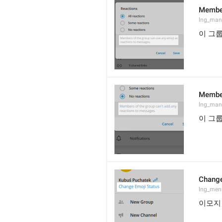
Member
lng_mana
이 그
Member
lng_man
이 그
Change
lng_men
이모지