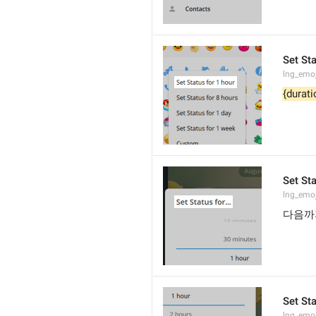
Set Sta
lng_emo
{durati
Set Sta
lng_emoj
다음까지
Set St
lng_emoj