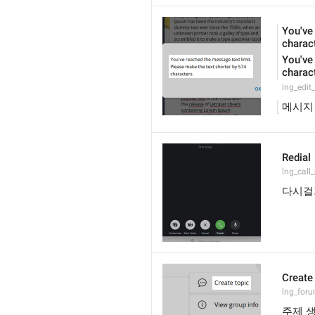
You've
charact
You've
charac
lng_edit
메시지
Redial
lng_call_
다시걸
Create
lng_foru
주제 