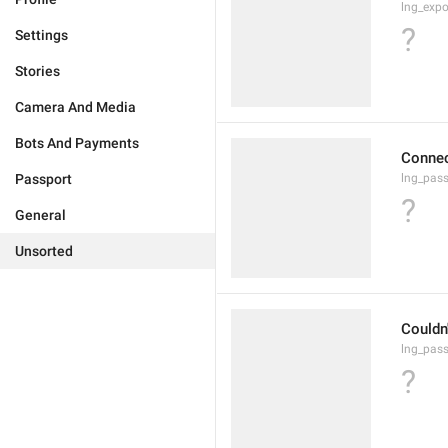
lng_expo
?
Settings
Stories
Camera And Media
Bots And Payments
Connec
Passport
lng_pas
?
General
Unsorted
Couldn'
lng_pass
?