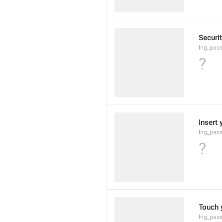
Securi
lng_pass
?
Insert 
lng_pass
?
Touch 
lng_pas