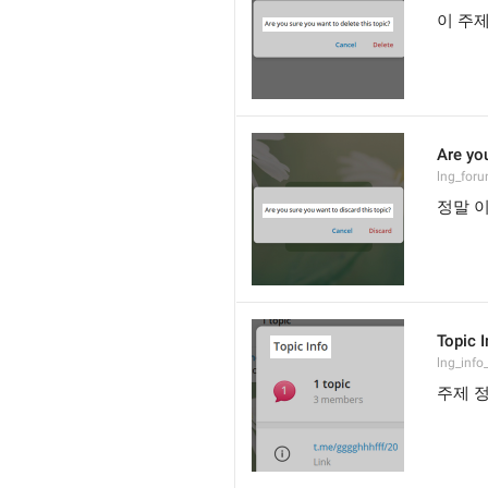
이 주
Are you
lng_foru
정말 
Topic I
lng_info_
주제 