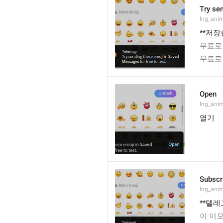
Try se
lng_ani
**저장
무료로 
무료로 
Open
lng_ani
열기
Subscr
lng_anim
**텔
이 이