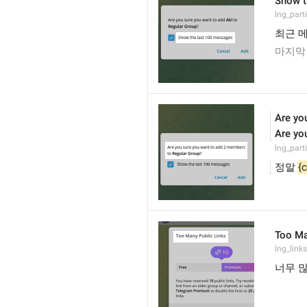
Show t
lng_part
최근 메
마지막 
Are yo
Are yo
lng_part
정말 
{
Too Ma
lng_links
너무 