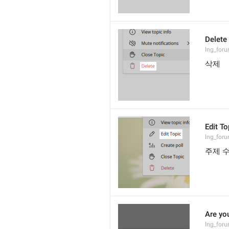
Delete
lng_foru
삭제
Edit To
lng_foru
주제 
Are you
lng_foru