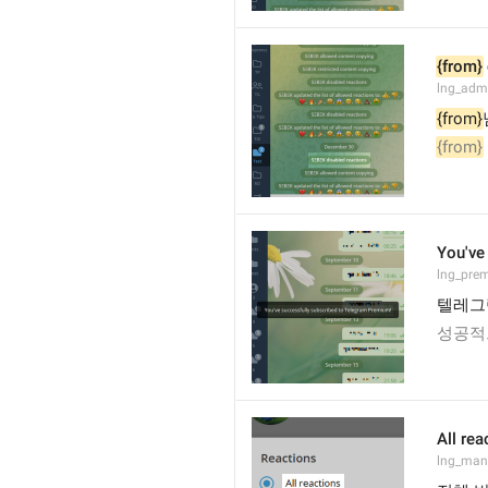
{from}
lng_admi
{from}
{from}
You've
lng_pre
텔레그
성공적
All rea
lng_mana