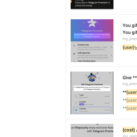
You gif
You gif
lng_pre
{user}
Give **
lng_pre
**
{user
**
{user
**
{user
{cost}
lng_prem