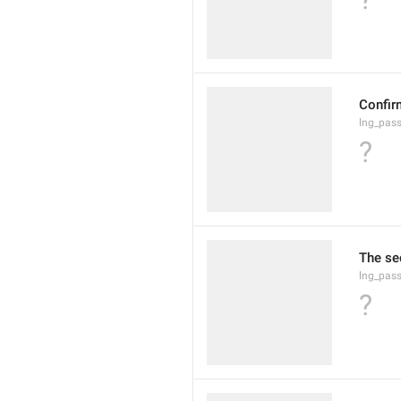
Confir
lng_pas
?
The sec
lng_pass
?