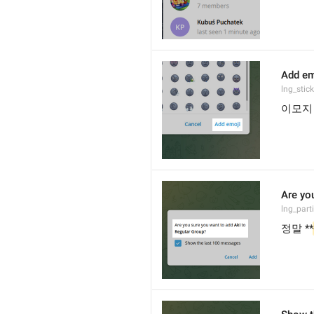
Add em
lng_stic
이모지
Are yo
lng_part
정말 **