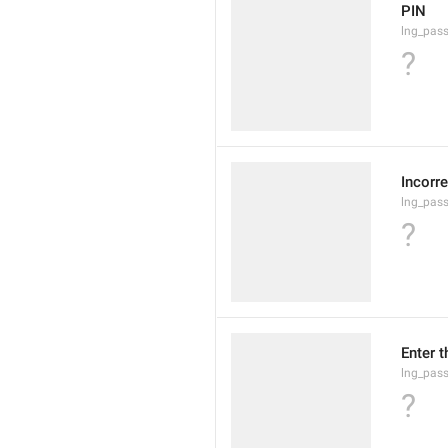
PIN
lng_pass
?
Incorre
lng_pass
?
Enter t
lng_pas
?