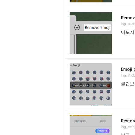
Remov
lng_cus
이모지
Emoji p
lng_stic
클립보
Restor
lng_emo