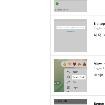
No topi
lng_for
아직 
View i
lng_repl
주제에
Report