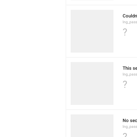
Couldn'
lng_pass
?
This s
lng_pass
?
No secu
lng_pass
?