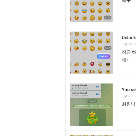
복구
Unlock
lng_emoj
잠금 
해제
You se
lng_acti
회원님