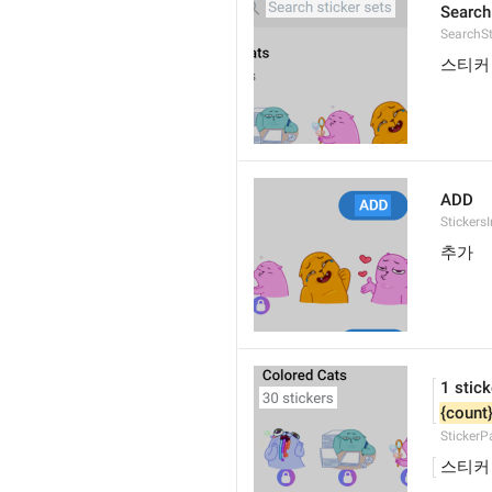
Search
SearchSt
스티커
ADD
StickersI
추가
1 stick
{count
StickerP
스티커