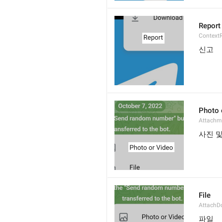
Report
Context
신고
Photo 
Attachm
사진 
File
AttachD
파일