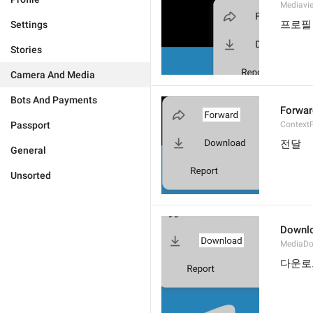
Mediavi
프로필
Settings
Stories
Camera And Media
Bots And Payments
Forwar
Passport
Context
전달
General
Unsorted
Downl
MediaD
다운로