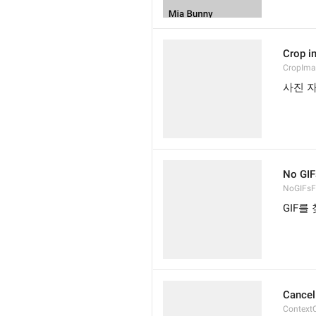
Crop i
CropIma
사진 
No GIF
NoGIFs
GIF를
Cancel
Context