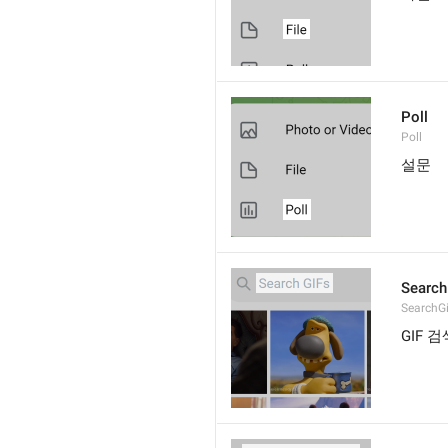
Poll
Poll
설문
Search
SearchGi
GIF 검