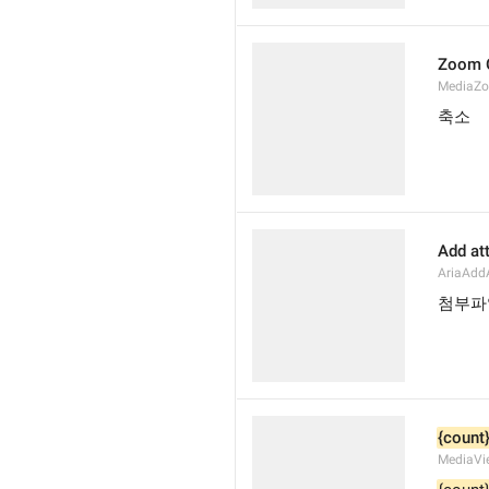
Zoom 
MediaZ
축소
Add at
AriaAdd
첨부파
{count
MediaVi