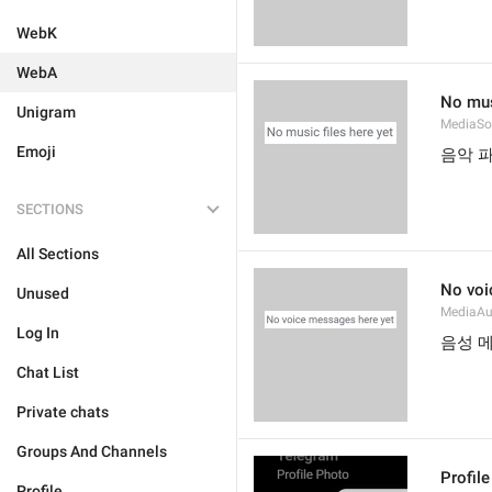
WebK
WebA
No mus
Unigram
MediaS
Emoji
음악 
SECTIONS
All Sections
No voi
Unused
MediaAu
Log In
음성 
Chat List
Private chats
Groups And Channels
Profil
Profile