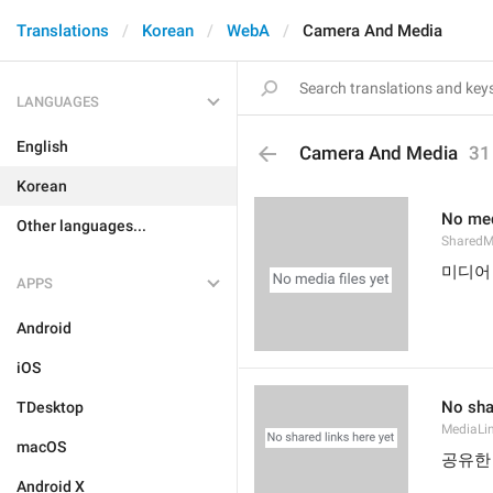
Translations
Korean
WebA
Camera And Media
LANGUAGES
English
Camera And Media
31
Korean
No med
Other languages...
SharedM
미디어
APPS
Android
iOS
No sha
TDesktop
MediaLi
macOS
공유한
Android X