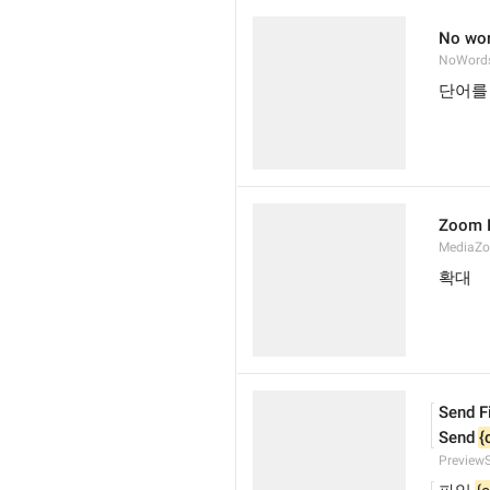
No wor
NoWords
단어를
Zoom 
MediaZ
확대
Send F
Send 
{
Preview