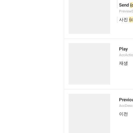
Send 
{
Preview
사진 
{
Play
AccActi
재생
Previo
AccDesc
이전