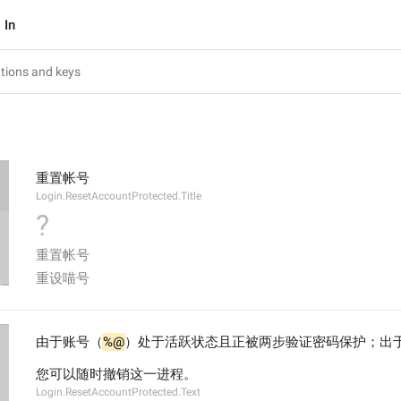
 In
重置帐号
Login.ResetAccountProtected.Title
?
重置帐号
重设喵号
由于账号（
%@
）处于活跃状态且正被两步验证密码保护；出
您可以随时撤销这一进程。
Login.ResetAccountProtected.Text