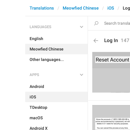
Translations
Meowfied Chinese
iOS
Log
LANGUAGES
English
Log In
147
Meowfied Chinese
Other languages...
APPS
Android
iOS
TDesktop
macOS
Android X