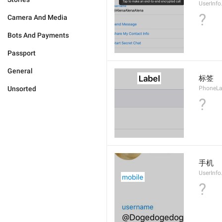
UserInfo
?
Camera And Media
Bots And Payments
Passport
General
标签
Unsorted
PhoneLab
?
手机
UserInfo
?