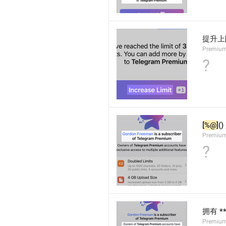
提升上
Premium
?
[
%@
](
Premium
?
拥有 *
Premium