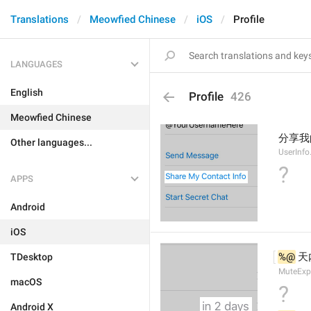
Translations
Meowfied Chinese
iOS
Profile
LANGUAGES
English
Profile
426
Meowfied Chinese
分享我
Other languages...
UserInf
?
APPS
Android
iOS
%@
 天
TDesktop
MuteExp
macOS
?
Android X