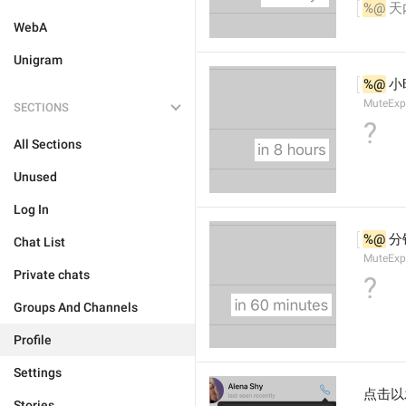
%@
 
WebA
Unigram
%@
 
MuteExp
SECTIONS
?
All Sections
Unused
Log In
%@
 
Chat List
MuteExp
Private chats
?
Groups And Channels
Profile
Settings
点击以
Stories