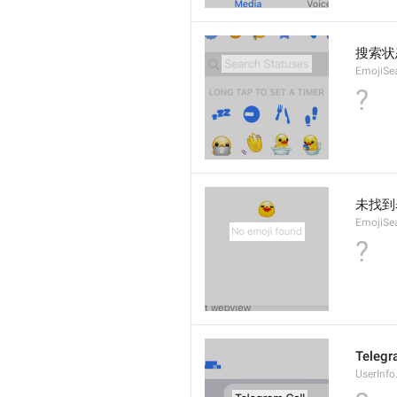
搜索状
EmojiSe
?
未找到
EmojiSe
?
Teleg
UserInfo