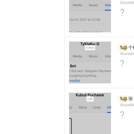
SharedM
?
%@
 
SharedM
?
%@
 张 
SharedM
?