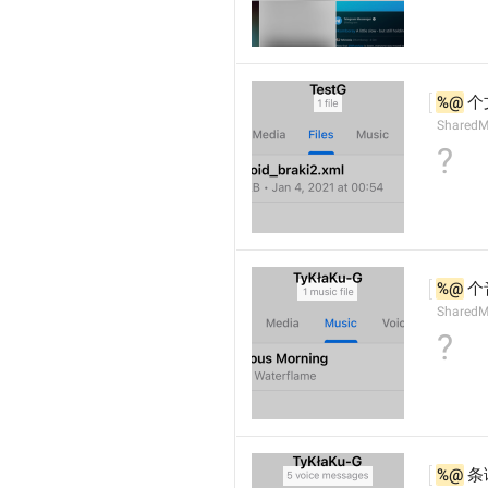
%@
 
SharedM
?
%@
 
SharedM
?
%@
 