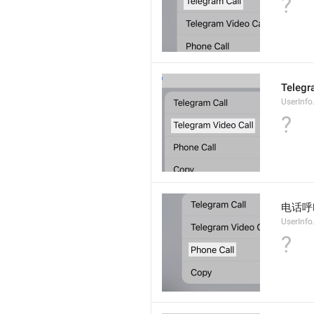
?
Tele
UserInfo
?
电话呼
UserInfo
?