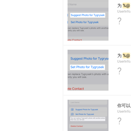
为 
%@
UserInf
?
为 
%@
UserInf
?
你可以
UserInf
?