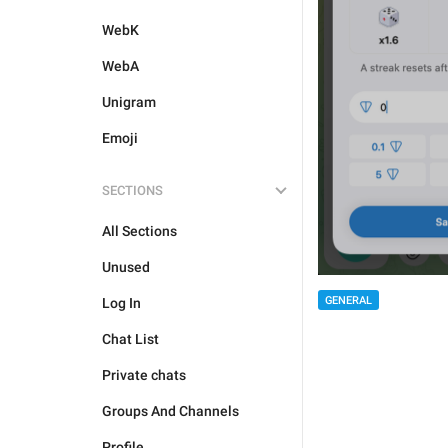
WebK
WebA
Unigram
Emoji
SECTIONS
All Sections
Unused
GENERAL
Log In
Chat List
Private chats
Groups And Channels
Profile