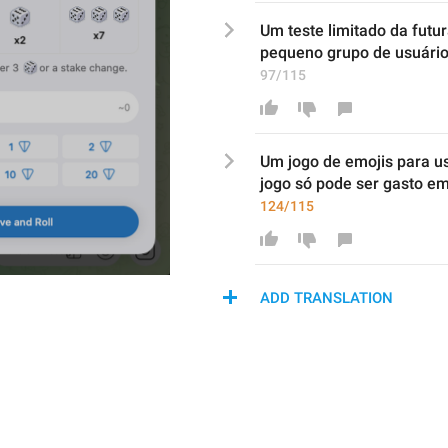
Um 
teste limitado da futu
pequeno grupo de 
usuári
97/115
Um jogo de emojis para us
jogo só pode ser gasto em
124/115
ADD TRANSLATION