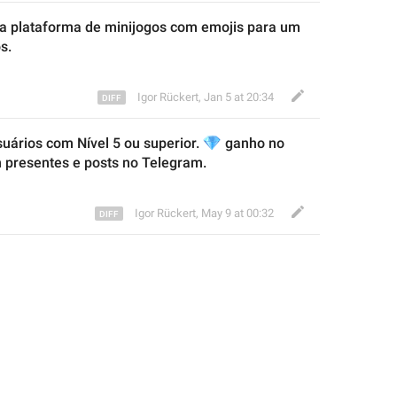
ra plataforma
 de 
minijogos com 
emojis para 
um 
os
.
Igor Rückert
,
Jan 5 at 20:34
uários com Nível 5 ou superior. 
💎
ganho
 no 
 presentes e posts no Telegram.
Igor Rückert
,
May 9 at 00:32