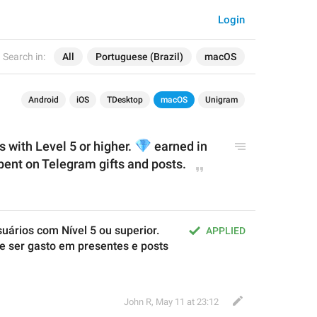
Login
Search in:
All
Portuguese (Brazil)
macOS
Android
iOS
TDesktop
macOS
Unigram
s with Level 5 or higher. 
💎
 earned in 
pent on 
Telegram 
gifts and posts.
uários com Nível 5 ou superior. 
APPLIED
e ser gasto em presentes e posts 
John R
,
May 11 at 23:12