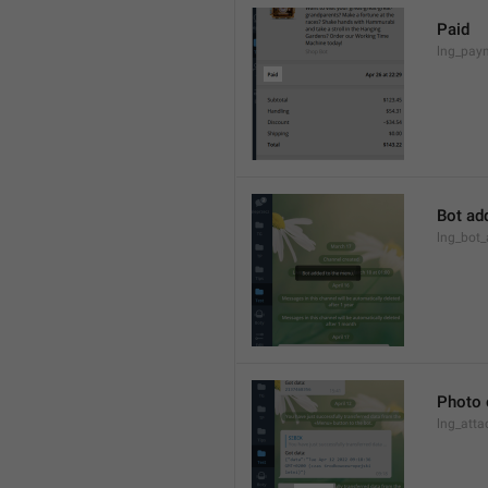
Paid
lng_pay
Bot ad
lng_bot
Photo 
lng_atta