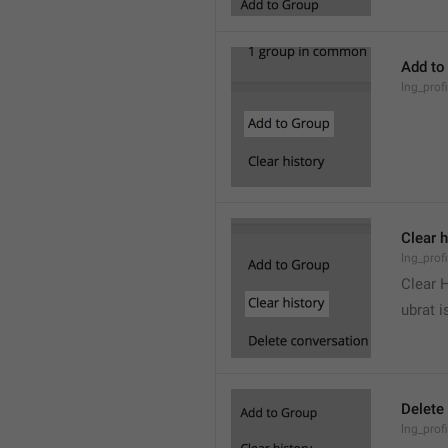
Add to
lng_prof
Clear h
lng_profi
Clear 
ubrat i
Delete
lng_prof