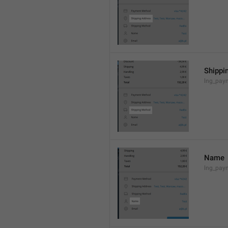
Shippi
lng_pay
Name
lng_pay