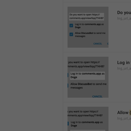
Do you
lng_url_
Log in 
lng_url_
Allow 
lng_url