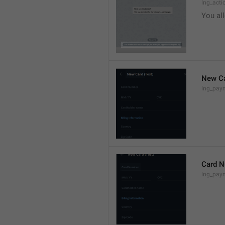
lng_act
You al
New C
lng_paym
Card 
lng_pay