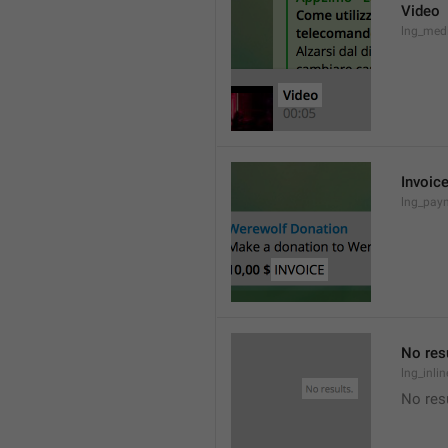
Video
lng_med
Invoic
lng_paym
No res
lng_inli
No res