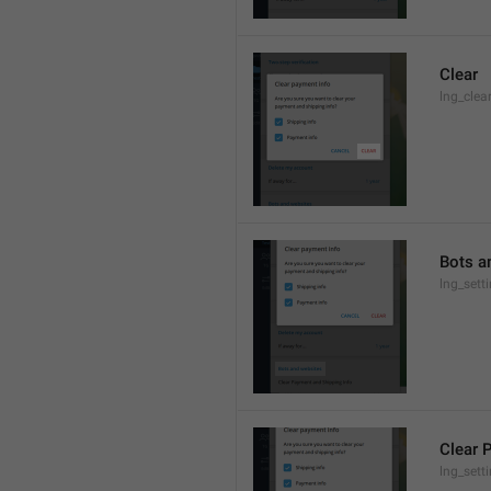
Clear
lng_clea
Bots a
lng_sett
Clear 
lng_sett