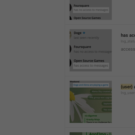
has ac
lng_stat
access
{user}
 
lng_use