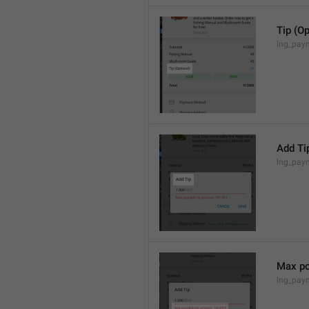
Tip (Op
lng_paym
Add Ti
lng_paym
Max po
lng_pay