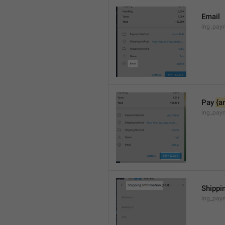
Email
lng_pay
Pay 
{a
lng_pay
Shippi
lng_paym