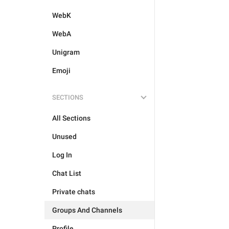
WebK
WebA
Unigram
Emoji
SECTIONS
All Sections
Unused
Log In
Chat List
Private chats
Groups And Channels
Profile