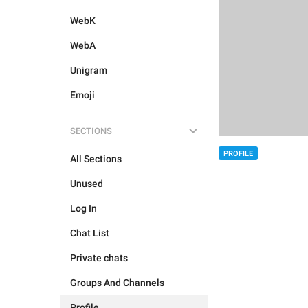
WebK
WebA
Unigram
Emoji
SECTIONS
PROFILE
All Sections
Unused
Log In
Chat List
Private chats
Groups And Channels
Profile