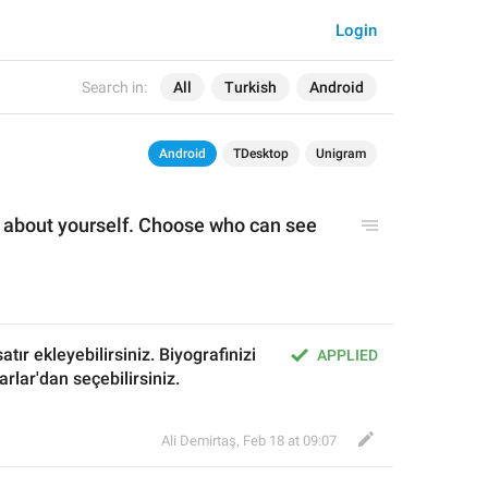
Login
Search in:
All
Turkish
Android
Android
TDesktop
Unigram
 about yourself. 
Choos
e who 
can see
ır ekleyebilirsiniz. Biyografinizi 
APPLIED
rlar'dan seçebilirsiniz.
Ali Demirtaş
,
Feb 18 at 09:07