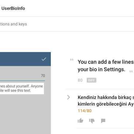
UserBioInfo
o
You can add a few lines
your 
bio in Settings
.
80
Kendiniz hakkında birkaç sat
kimlerin görebileceğini Aya
114/80