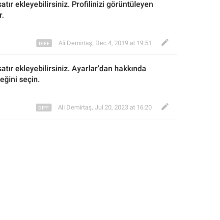
tır ekleyebilirsiniz. 
Profilinizi görüntüleyen 
r
.
Ali Demirtaş
,
Dec 4, 2019 at 19:51
tır ekleyebilirsiniz. 
Ayarlar'dan hakkında 
eğini 
seçin
.
Ali Demirtaş
,
Jul 20, 2023 at 16:20