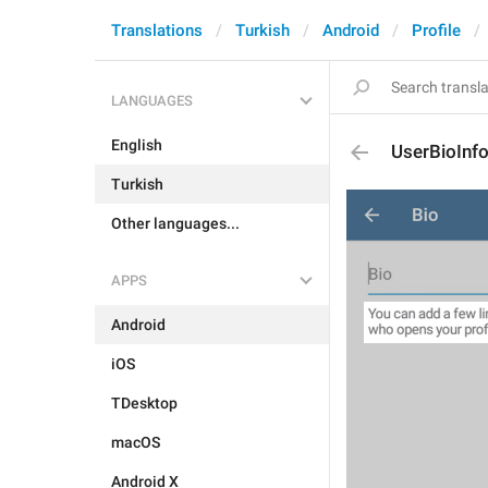
Translations
Turkish
Android
Profile
LANGUAGES
English
UserBioInf
Turkish
Other languages...
APPS
Android
iOS
TDesktop
macOS
Android X