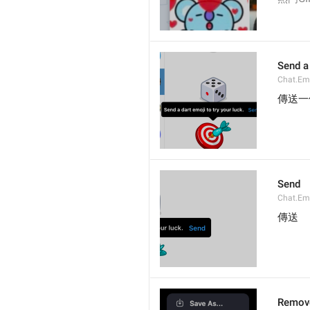
Send a 
Chat.Emo
傳送一
Send
Chat.Em
傳送
Remov