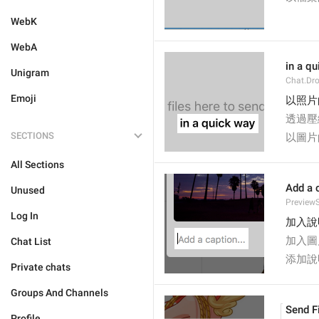
WebK
WebA
in a q
Unigram
Chat.Dr
Emoji
以照片
透過壓
SECTIONS
以圖片
All Sections
Add a c
Unused
PreviewS
Log In
加入說
加入圖
Chat List
添加說
Private chats
Groups And Channels
Send F
Profile