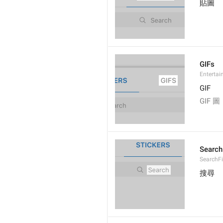
貼圖
GIFs
Entertai
GIF
GIF 圖
Search
SearchFi
搜尋