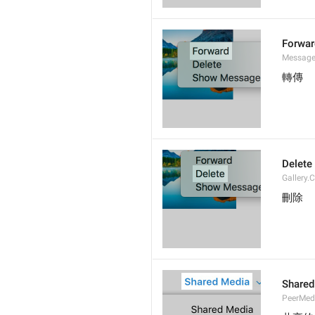
Forwar
Message
轉傳
Delete
Gallery.
刪除
Shared
PeerMed