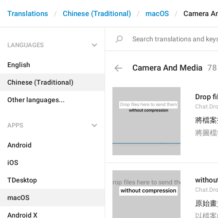
Translations
Chinese (Traditional)
macOS
Camera A
LANGUAGES
English
Camera And Media
78
Chinese (Traditional)
Drop f
Other languages...
Chat.Dro
將檔案
APPS
將圖檔
Android
iOS
withou
TDesktop
Chat.Dr
macOS
原始畫
Android X
以檔案