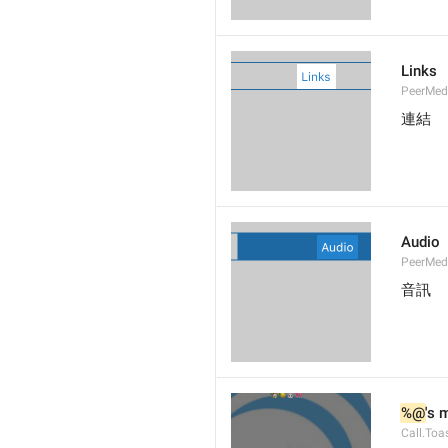
Links
PeerMedi
連結
Audio
PeerMed
音訊
%@
's 
Call.Toa