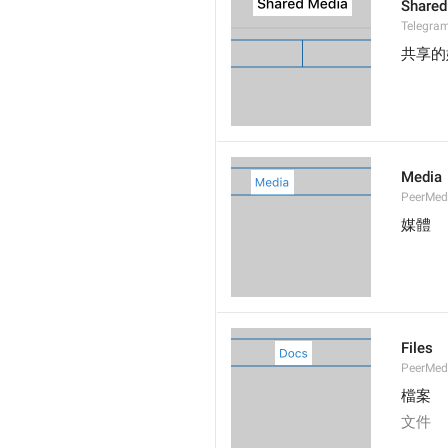
Shared
Telegram
共享的
Media
PeerMed
媒體
Files
PeerMedi
檔案
文件