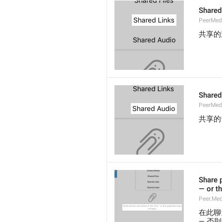
Shared
PeerMed
共享的
Shared
PeerMed
共享的
Share 
— or th
Peer.Me
在此聊
— 否