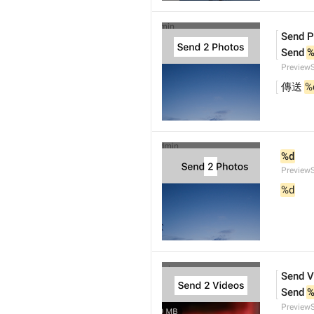
Send P
Send 
%
Preview
傳送 
%
%d
Preview
%d
Send V
Send 
%
Preview