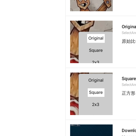
Origina
SelectAr
原始比
Square
SelectAr
正方形
Downl