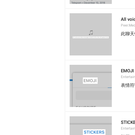
All voi
Peer.Me
此聊天
EMOJI
Entertai
表情符
STICK
Entertai