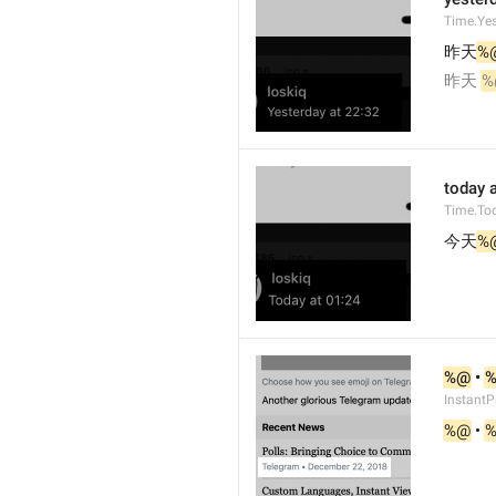
Time.Ye
昨天
%
昨天 
%
today a
Time.To
今天
%
%@
 • 
InstantP
%@
 • 