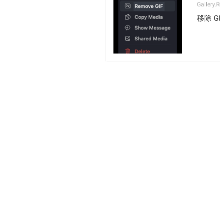
Gallery.
移除 GI