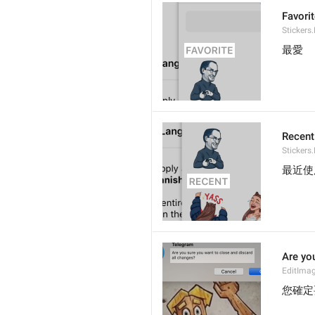
Favori
Stickers
最愛
Recent
Stickers
最近使
Are yo
EditImag
您確定