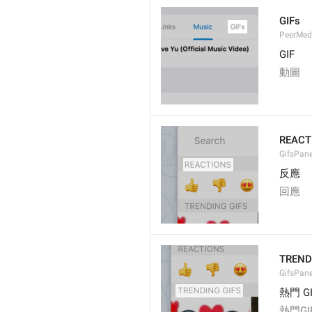
GIFs
PeerMedi
GIF
動圖
REACT
GifsPane
反應
回應
TREND
GifsPan
熱門 GI
熱門GI