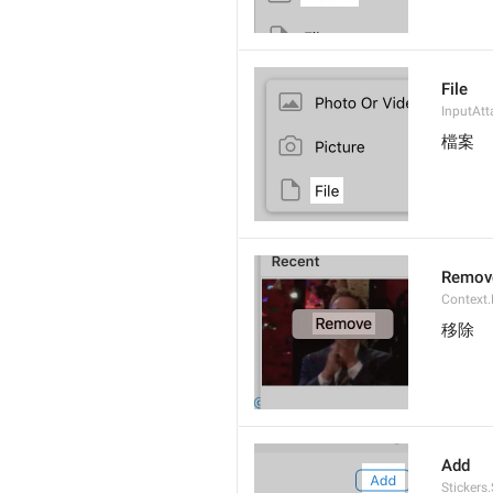
File
InputAtt
檔案
Remov
Context
移除
Add
Stickers