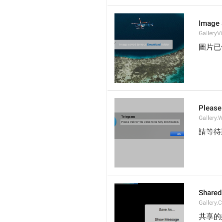
Image 
GalleryV
圖片已
Please 
Gallery
請等待
Shared
Gallery.
共享的