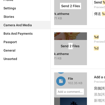
Send 
%
PreviewS
Settings
傳送 
%
Stories
Camera And Media
Bots And Payments
%d
Passport
PreviewS
%d
General
Unsorted
Add a 
Preview
寫個評
添加評
新增評