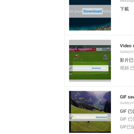
Messages
下載
Video 
GalleryV
影片已
視頻 
GIF sav
GalleryV
GIF 
GIF 
GIF已