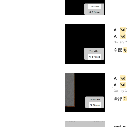
All 
%d
All 
%d
Gallery.
全部 
%
All 
%d
All 
%d
Gallery.
全部 
%
yesterd