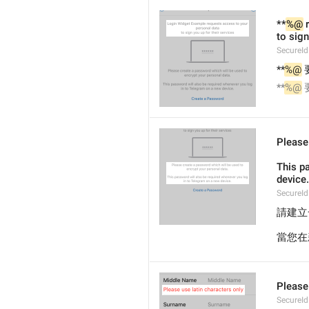
**
%@
 
to sign
SecureId
**
%@
**
%@
Please
This p
device.
SecureId
請建立
當您在
Please 
SecureId