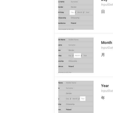
InputDat
日
Month
InputDa
月
Year
InputDat
年