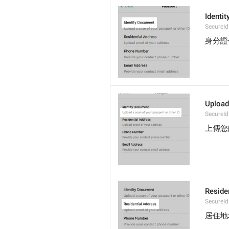
Identi
SecureId
身分證
Upload
SecureId
上傳您
Reside
SecureId
居住地