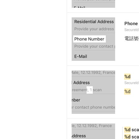
Phone
SecureI
電話號
%d
SecureId
%d
%d
 sc
%d
 sc