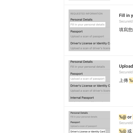
Fill in
SecureId
填寫您
Upload
SecureId
上傳 
%
%@
 or 
SecureI
%@
 或 