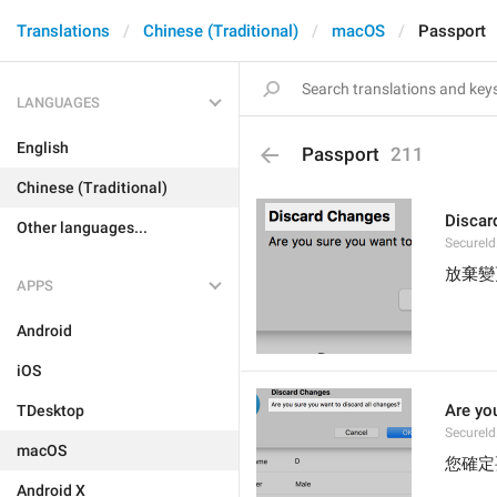
Translations
Chinese (Traditional)
macOS
Passport
LANGUAGES
English
Passport
211
Chinese (Traditional)
Discar
Other languages...
SecureI
放棄變
APPS
Android
iOS
Are yo
TDesktop
SecureId
macOS
您確定
Android X