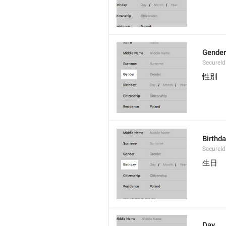
Gender
SecureId
性別
Birthd
SecureId
生日
Day