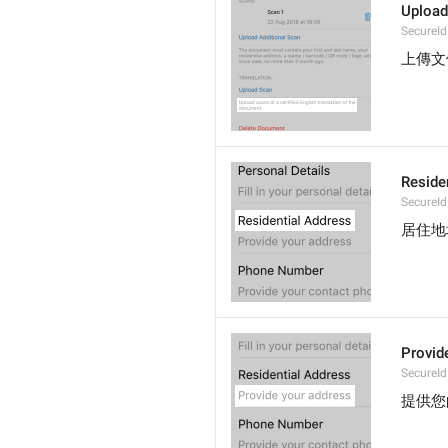
Upload 
SecureId
上傳文
Reside
SecureId
居住地
Provid
SecureId
提供您