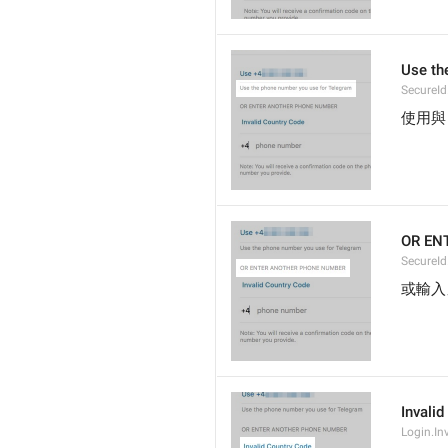
Use th
SecureI
使用與 
OR EN
SecureI
或輸入
Invali
Login.In