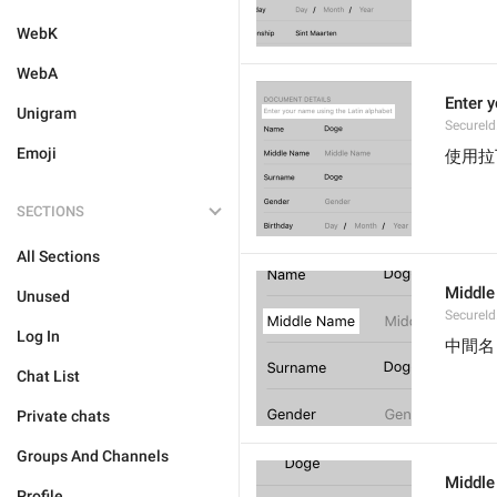
WebK
WebA
Enter 
Unigram
SecureId
Emoji
使用拉
SECTIONS
All Sections
Middl
Unused
SecureId
Log In
中間名
Chat List
Private chats
Groups And Channels
Middl
Profile