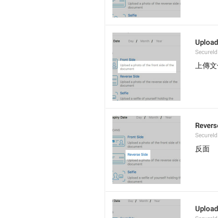
Upload
SecureId
上傳文
Revers
SecureId
反面
Upload