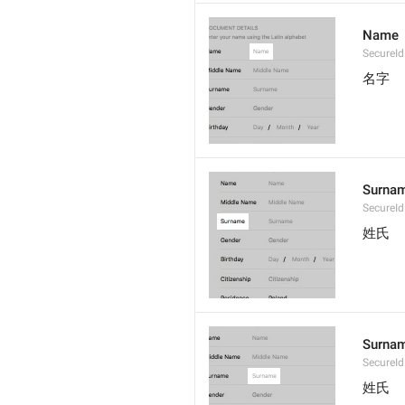
Name
SecureId
名字
Surna
SecureId
姓氏
Surna
SecureId
姓氏