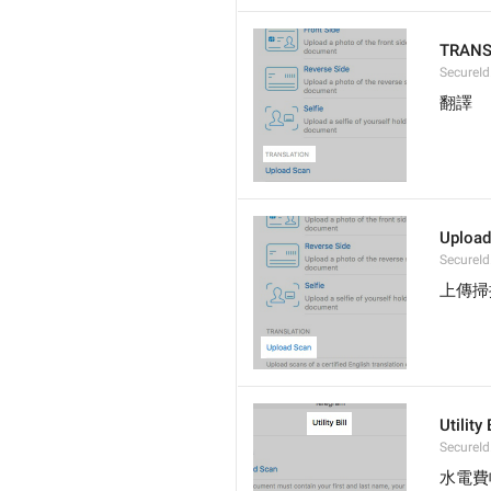
TRANS
SecureId
翻譯
Upload
SecureI
上傳掃
Utility 
SecureId
水電費