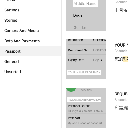
SecureId
中間名
Settings
Stories
Camera And Media
Bots And Payments
YOUR 
Passport
SecureI
您的
%
General
Unsorted
REQUE
SecureId
所需資