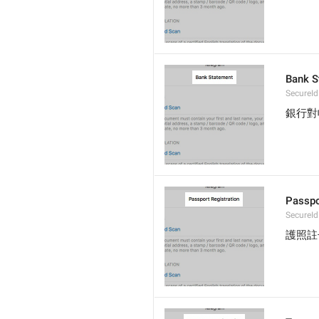
Bank S
SecureI
銀行對
Passpo
SecureId
護照註