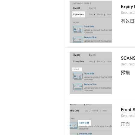
Expiry
SecureId
有效日
SCAN
SecureI
掃描
Front 
SecureId
正面