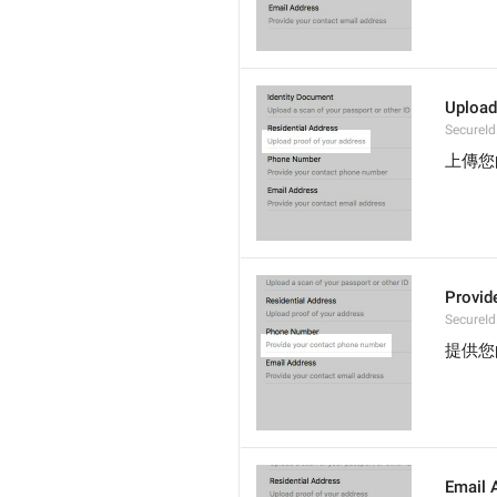
Upload
SecureI
上傳您
Provid
SecureI
提供您
Email 