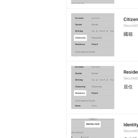
Citize
SecureId
國籍
Reside
SecureId
居住
Identit
SecureId