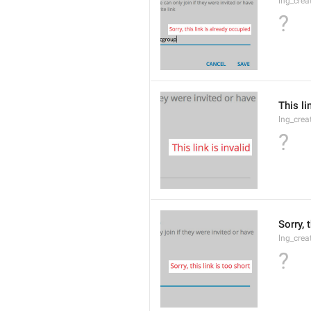
lng_crea
?
This li
lng_crea
?
Sorry, 
lng_crea
?