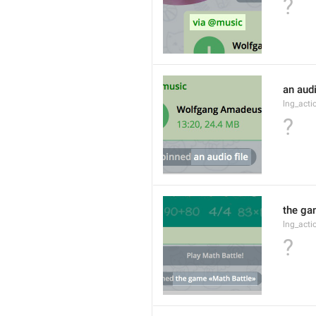
?
an audi
lng_act
?
the ga
lng_act
?