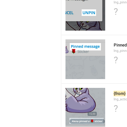
lng_pin
?
Pinne
lng_pin
?
{from}
lng_act
?