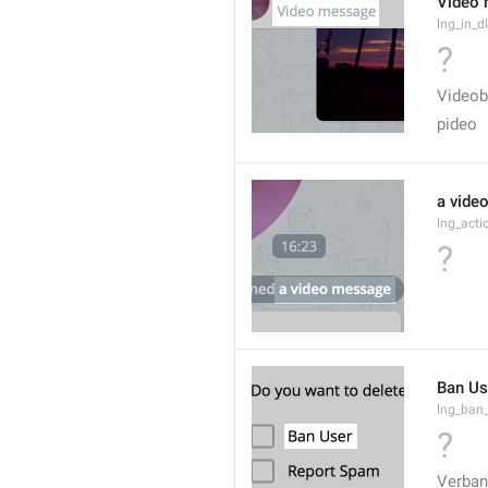
Video
lng_in_
?
Video
pideo
a vide
lng_act
?
Ban Us
lng_ban
?
Verban