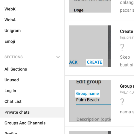
onlang
WebK
pacar 
WebA
Unigram
Create
lng_crea
Emoji
?
Skep
SECTIONS
buat si
All Sections
Unused
Group
Log In
lng_dlg
?
Chat List
nama s
Private chats
Groups And Channels
Profile