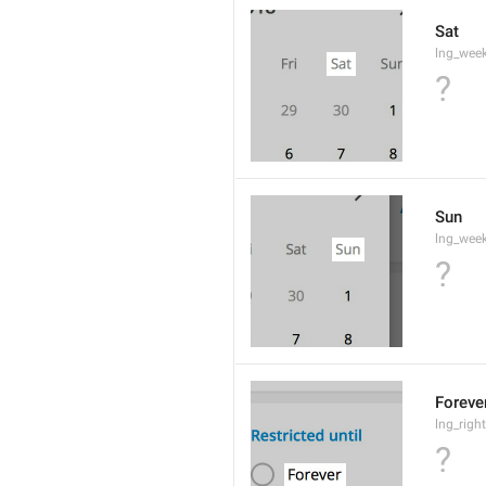
Sat
lng_wee
?
Sun
lng_wee
?
Foreve
lng_righ
?