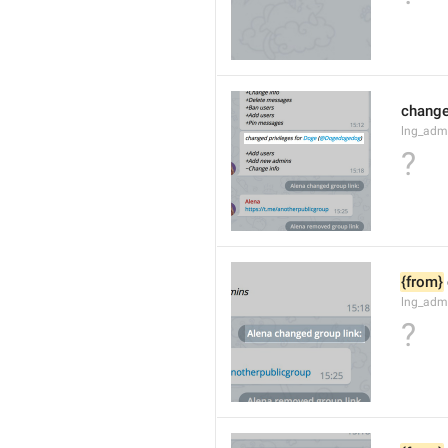
changed
lng_adm
?
{from}
lng_adm
?