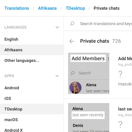
Translations
Afrikaans
TDesktop
Private chats
LANGUAGES
English
Private chats
726
Afrikaans
Add M
Other languages...
lng_prof
?
APPS
masuki
Android
iOS
last se
TDesktop
lng_stat
macOS
?
Android X