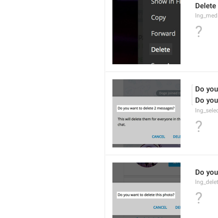
Delete
lng_medi
?
Do you
Do you
lng_sele
?
Do you
lng_dele
?