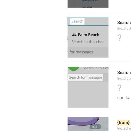
Search
lng_dlg_f
?
Search
lng_dlg
?
cari ka
{from}
lng_adm