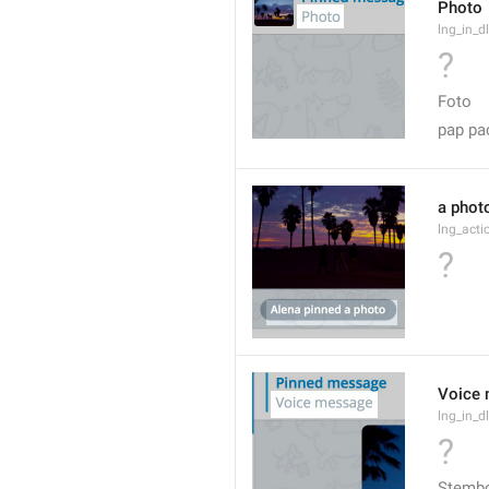
Photo
lng_in_d
?
Foto
pap pa
a phot
lng_act
?
Voice
lng_in_d
?
Stemb