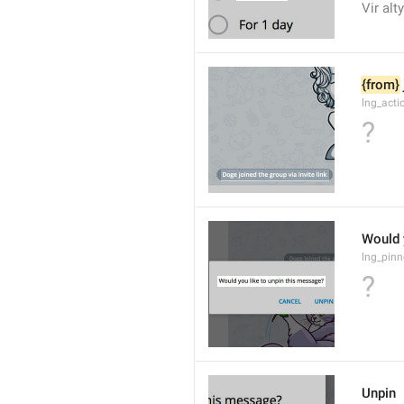
Vir alt
{from}
lng_acti
?
Would 
lng_pinn
?
Unpin