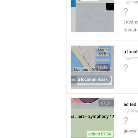
lng_map
?
Liggin
lokasi 
a loca
lng_acti
?
edited
lng_edit
?
gewysi