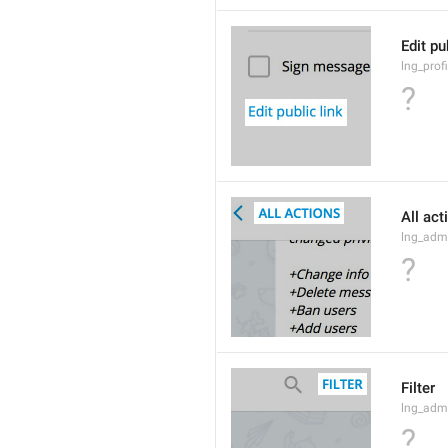
Edit pu
lng_profi
?
All act
lng_admi
?
Filter
lng_admi
?