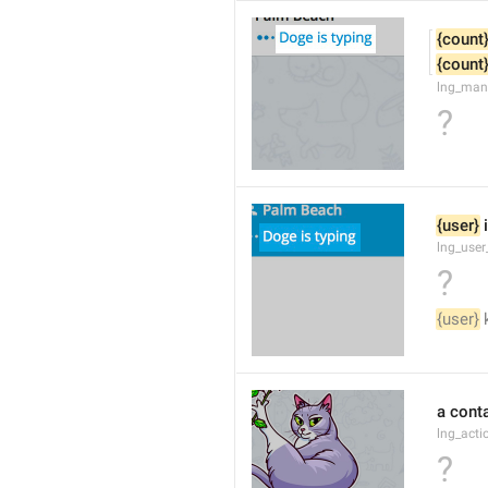
{count
{count
lng_man
?
{user}
 
lng_user
?
{user}
 
a cont
lng_act
?