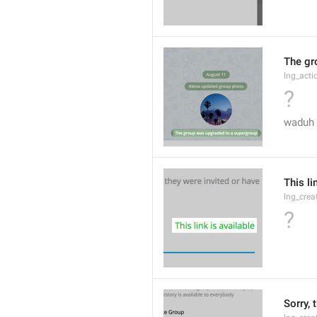
The gr
lng_acti
?
waduh 
This li
lng_crea
?
Sorry, 