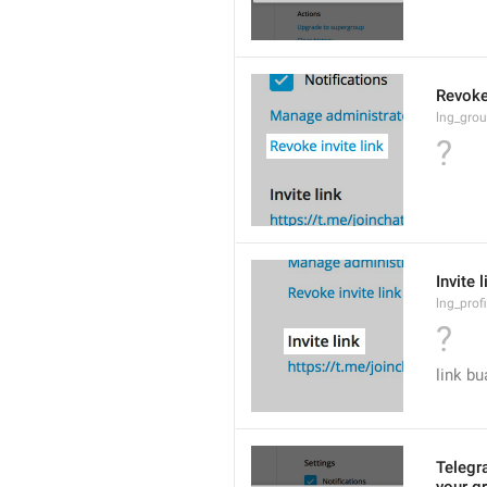
Revoke 
lng_grou
?
Invite l
lng_profi
?
link b
Telegra