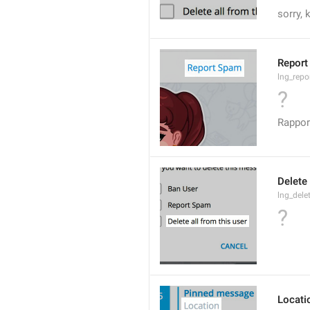
sorry,
Report
lng_rep
?
Rappor
Delete 
lng_dele
?
Locati