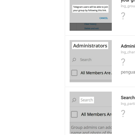
your gr
lng_grou
?
Admini
lng_cha
?
pengua
Search
lng_parti
?