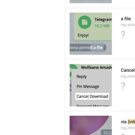
a file
lng_acti
?
Cancel
lng_con
?
via 
{in
lng_inli