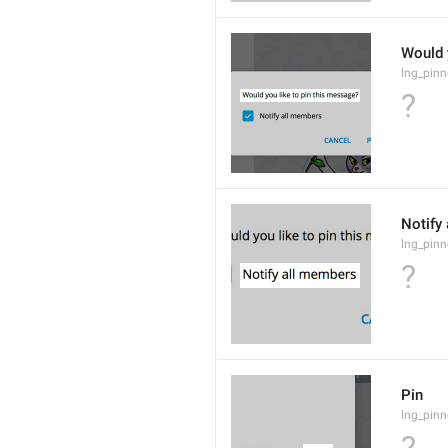
Would 
lng_pinn
?
Notify
lng_pinn
?
Pin
lng_pinn