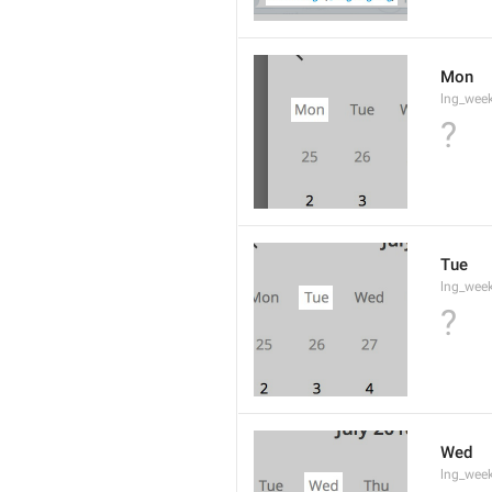
Mon
lng_wee
?
Tue
lng_wee
?
Wed
lng_wee