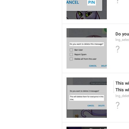
?
Do you
lng_sele
?
This wi
This wi
lng_dele
?