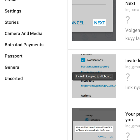
Next
lng_crea
Settings
?
Stories
Volge
Camera And Media
kuyy la
Bots And Payments
Passport
Invite 
General
lng_grou
?
Unsorted
link ny
Your pr
you.
lng_grou
?