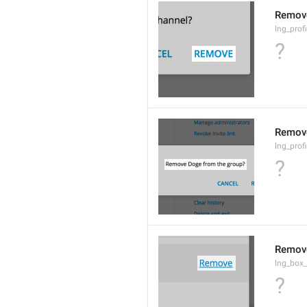
Remov
lng_profi
?
Remov
lng_prof
?
Remov
lng_box
?