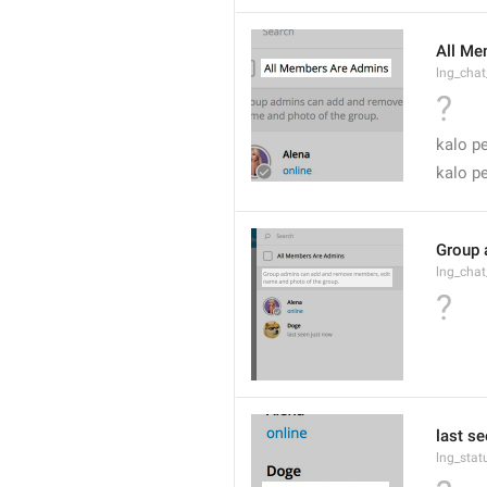
All Me
lng_cha
?
kalo p
kalo p
Group 
lng_cha
?
last s
lng_stat