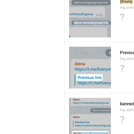
{from}
lng_adm
?
Previou
lng_admi
?
banned
lng_adm
?