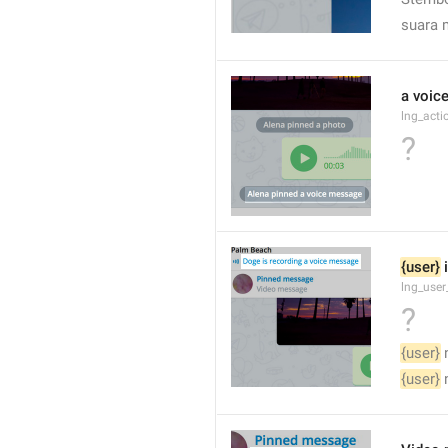
suara 
a voic
lng_acti
?
{user}
 
lng_user
?
{user}
 
{user}
 