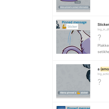
Sticker
lng_in_dl
?
Plakke
setikh
a 
{emoj
lng_acti
?