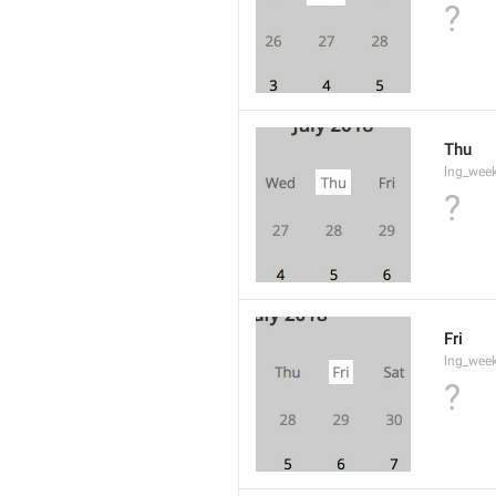
?
Thu
lng_wee
?
Fri
lng_wee
?