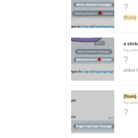
?
{from}
a stick
lng_acti
?
stiker 
{from}
lng_adm
?