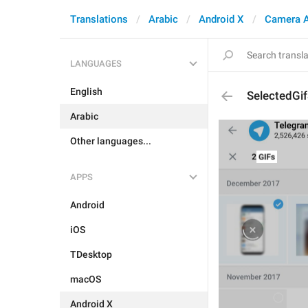
Translations
Arabic
Android X
Camera 
LANGUAGES
English
SelectedGif
Arabic
Other languages...
APPS
Android
iOS
TDesktop
macOS
Android X