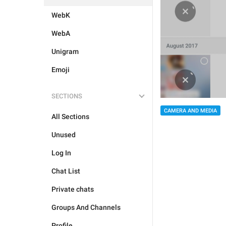
WebK
WebA
Unigram
Emoji
SECTIONS
CAMERA AND MEDIA
All Sections
Unused
Log In
Chat List
Private chats
Groups And Channels
Profile