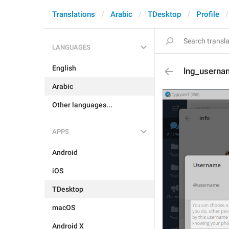
Translations
Arabic
TDesktop
Profile
LANGUAGES
English
lng_userna
Arabic
Other languages...
APPS
Android
iOS
TDesktop
macOS
Android X