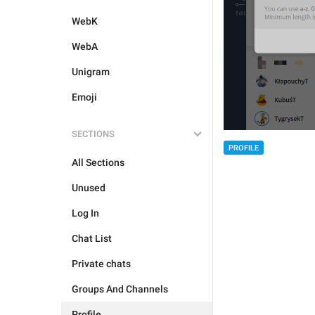
WebK
WebA
Unigram
Emoji
SECTIONS
PROFILE
All Sections
Unused
Log In
Chat List
Private chats
Groups And Channels
Profile