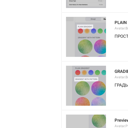
PLAIN
Avatar.B
ПРОС
GRADI
Avatar.B
ГРАДЫ
Previe
Avatar.P