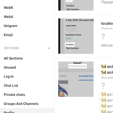
Працу
WebK
WebA
locati
Unigram
PeerInfo
?
Emoji
месца
SECTIONS
All Sections
%d
 arc
Unused
%d
 arc
Log In
SharedM
?
Chat List
%d
 доп
Private chats
%d
 до
Groups And Channels
%d
 доп
%d
 доп
Profile