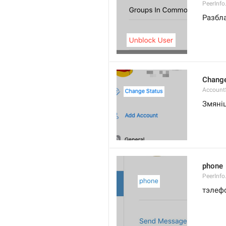
PeerInfo
Разбл
Change
Account
Змяніц
phone
PeerInf
тэлеф