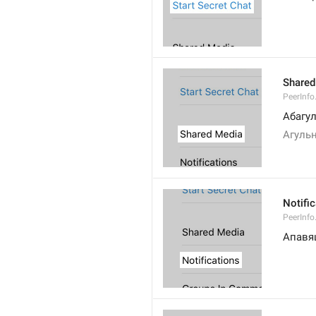
Shared
PeerInf
Абагу
Агуль
Notifi
PeerInfo
Апавя