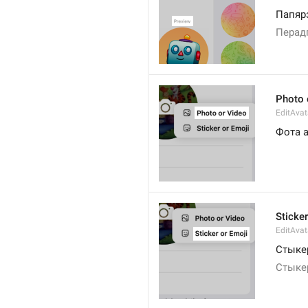
Папяр
Перад
Photo 
EditAvat
Фота а
Sticker
EditAvat
Стыке
Стыке