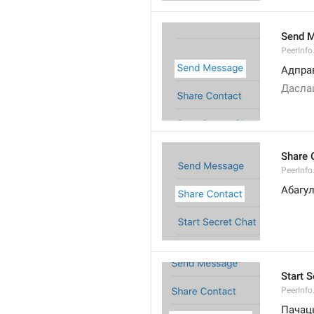
Send 
PeerInf
Адпра
Дасла
Share 
PeerInfo
Абагул
Start S
PeerInfo
Пачац