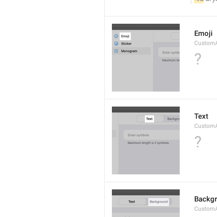
Emoji
CustomAv
?
Text
CustomAv
?
Backg
CustomA