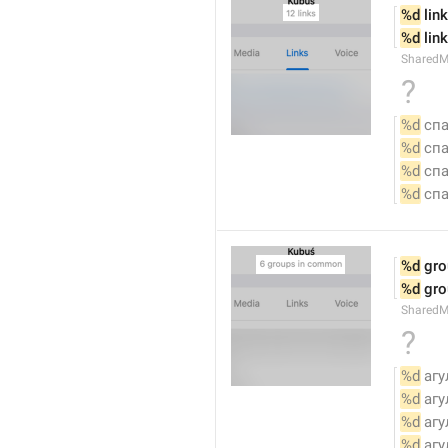
%d
 link
%d
 lin
SharedM
?
%d
 сп
%d
 сп
%d
 сп
%d
 сп
%d
 gr
%d
 gr
Shared
?
%d
 аг
%d
 аг
%d
 аг
%d
 аг