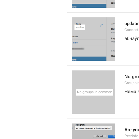
updati
Connect
абнаў
No gr
Groups
Няма 
Are you
PeerInfo