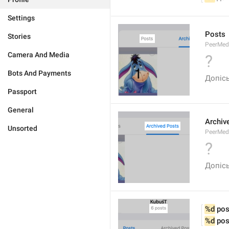
Settings
Posts
Stories
PeerMed
Camera And Media
?
Bots And Payments
Допіс
Passport
General
Archiv
Unsorted
PeerMed
?
Допісы
%d
 pos
%d
 pos