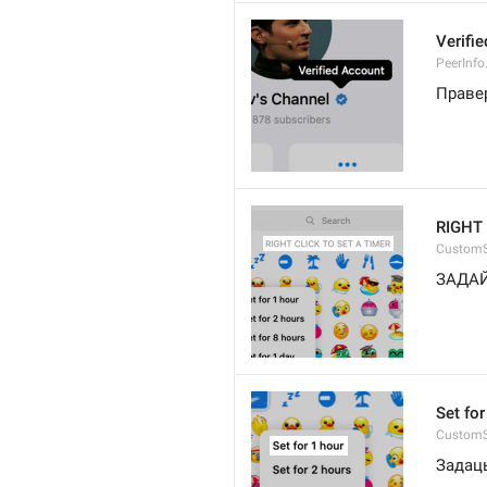
Verifi
PeerInfo.
Праве
RIGHT 
CustomS
ЗАДА
Set for
CustomS
Задаць