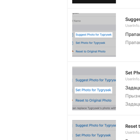
Sugges
UserInf
Прапа
Прапа
Set Pho
UserInfo
Задаць
Прызн
Задаць
Reset 
UserInfo