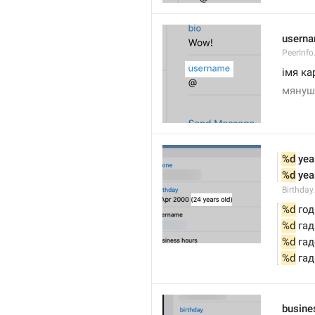
usern
PeerInf
імя ка
мянуш
%d
 yea
%d
 yea
Birthday
%d
 год
%d
 га
%d
 га
%d
 га
busine