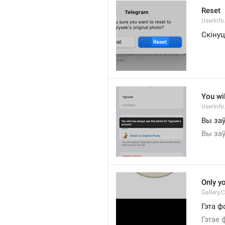
Reset
UserInfo
Скіну
You wi
UserInfo
Вы заў
Вы заў
Only y
Gallery.
Гэта ф
Гэтае 