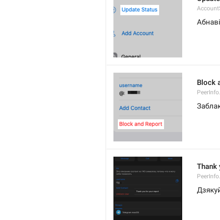
Account
Абнаві
Block 
PeerInfo
Заблак
Thank 
PeerInfo
Дзякуй