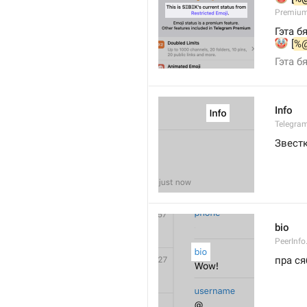
Premium
Гэта б
🤡
 [
%
Гэта б
Info
Telegram
Звестк
bio
PeerInfo
пра ся