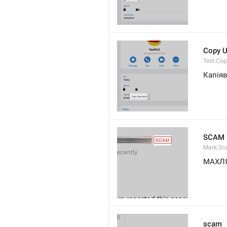
Copy 
Text.Co
Капіяв
SCAM
Mark.S
МАХЛ
scam