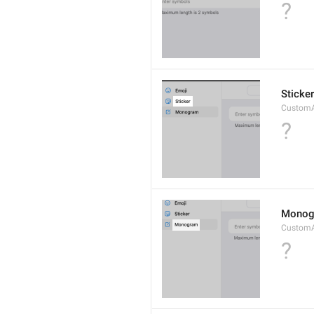
?
Sticker
CustomAv
?
Monog
CustomA
?