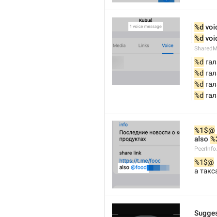
%d
 vo
%d
 vo
SharedM
%d
 га
%d
 га
%d
 га
%d
 га
%1$@
also 
%
PeerInfo
%1$@
а такс
Sugges