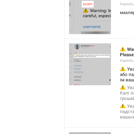
PeerInf
махля
⚠️
 War
Please 
PeerInf
⚠️
 Ув
або па
ім ва
⚠️
 Ув
Калі л
гроша
⚠️
 Ув
падста
вашых