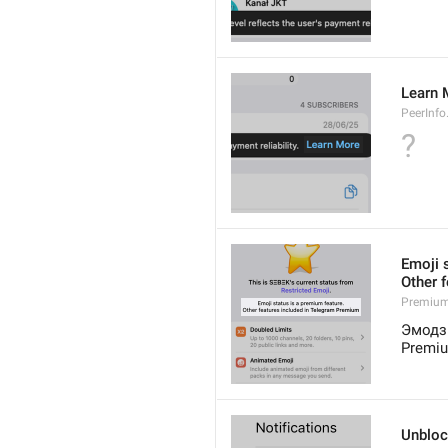
Learn 
PeerInfo
?
Emoji 
Other 
Premium.
Эмодзі
Premiu
Unblo