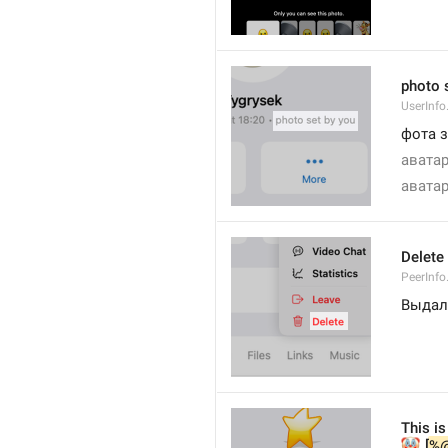
photo 
UserInfo
фота 
авата
авата
Delete
PeerInfo
Выдал
This is
🤡
 [
%