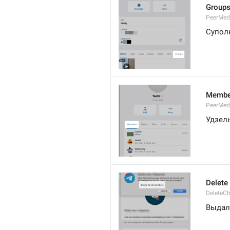
Group
PeerMe
Супол
Membe
PeerMed
Удзель
Delete
DeleteCh
Выдалі