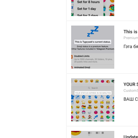
This is
Premium.
Гэта б
YOUR 
CustomS
ВАШ С
Update