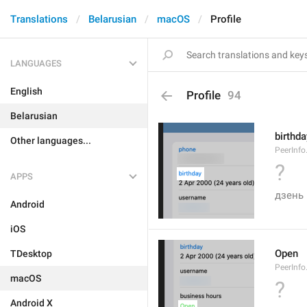
Translations
Belarusian
macOS
Profile
LANGUAGES
English
Profile
94
Belarusian
birthda
Other languages...
PeerInfo
?
APPS
дзень
Android
iOS
Open
TDesktop
PeerInfo
macOS
?
Android X