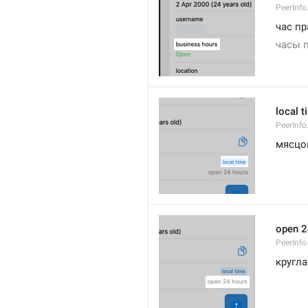
PeerInfo
час п
часы 
local t
PeerInfo
мясцо
open 2
PeerInf
кругла