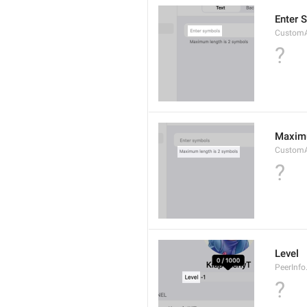
Enter 
CustomA
?
Maximu
CustomA
?
Level
PeerInfo
?