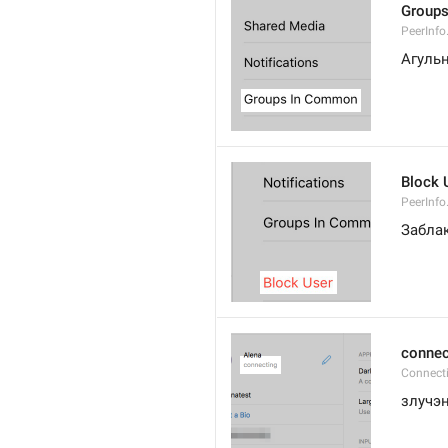
Group
PeerInf
Агуль
Block 
PeerInfo
Забла
connec
Connect
злучэ