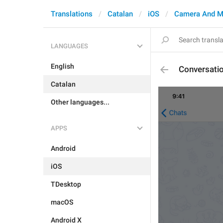
Translations
Catalan
iOS
Camera And M
LANGUAGES
English
Conversatio
Catalan
Other languages...
APPS
Android
iOS
TDesktop
macOS
Android X