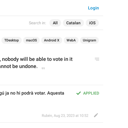
Login
Search in:
All
Catalan
iOS
TDesktop
macOS
Android X
WebA
Unigram
, nobody will be able to vote in it 
annot be undone.
gú ja no hi podrà votar. Aquesta 
APPLIED
Rubén
,
Aug 23, 2023 at 10:52