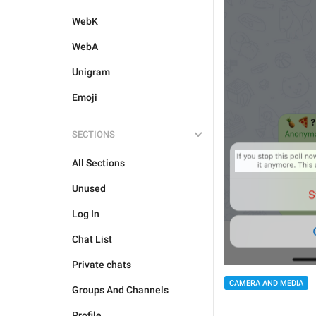
WebK
WebA
Unigram
Emoji
SECTIONS
All Sections
Unused
Log In
Chat List
Private chats
CAMERA AND MEDIA
Groups And Channels
Profile