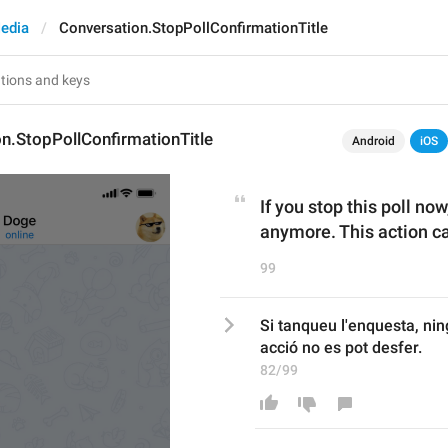
edia
Conversation.StopPollConfirmationTitle
n.StopPollConfirmationTitle
Android
iOS
If you stop this poll now
anymore. This action c
99
Si tanqueu l'enquesta, nin
acció no es pot desfer.
82/99