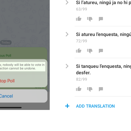
Si 
l’atureu
, ningú ja no hi 
63/99
Si 
atureu l’
enquesta, ningú
72/99
Si tanqueu l
’
enquesta, ning
desfer.
82/99
ADD TRANSLATION