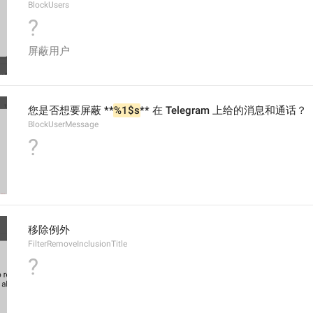
BlockUsers
?
屏蔽用户
您是否想要屏蔽 **
%1$s
** 在 Telegram 上给的消息和通话？
BlockUserMessage
?
移除例外
FilterRemoveInclusionTitle
?