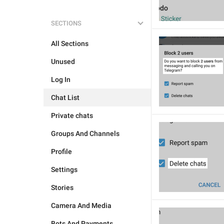
SECTIONS
All Sections
Unused
Log In
Chat List
Private chats
Groups And Channels
Profile
Settings
Stories
Camera And Media
Bots And Payments