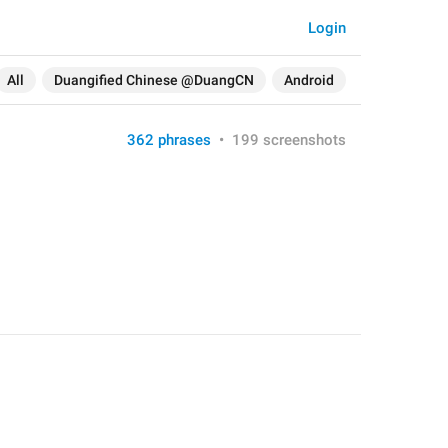
Login
All
Duangified Chinese @DuangCN
Android
362 phrases
•
199 screenshots