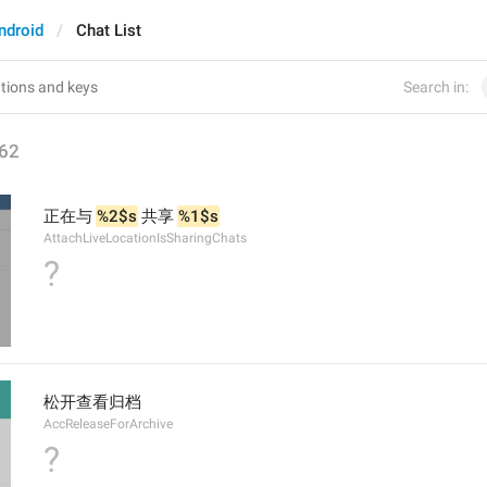
ndroid
Chat List
Search in:
62
正在与 
%2$s
 共享 
%1$s
AttachLiveLocationIsSharingChats
?
松开查看归档
AccReleaseForArchive
?