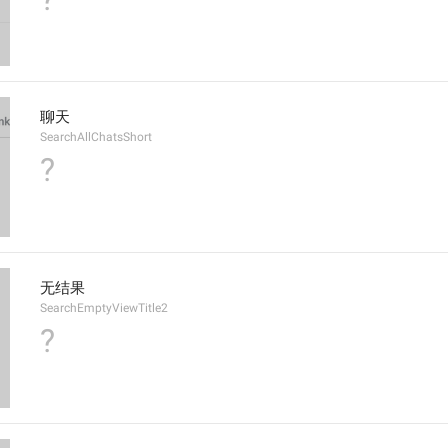
聊天
SearchAllChatsShort
?
无结果
SearchEmptyViewTitle2
?