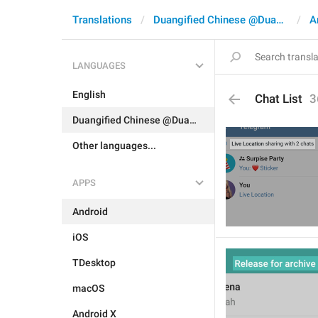
Translations
Duangified Chinese @DuangCN
A
LANGUAGES
English
Chat List
3
Duangified Chinese @DuangCN
Other languages...
APPS
Android
iOS
TDesktop
macOS
Android X