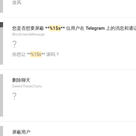
放风
您是否想要屏蔽 **
%1$s
** 位用户在 Telegram 上的消息和通
BlockUsersMessage
?
你想让 **
%1$s
** 滚吗？
删除聊天
DeleteTheseChats
?
屏蔽用户