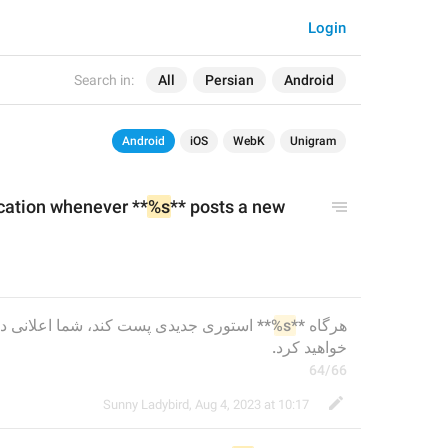
Login
Search in:
All
Persian
Android
Android
iOS
WebK
Unigram
ication whenever **
%s
** posts a new 
%s
هرگاه **
خواهید کرد.
64/66
Sunny Ladybird
,
Aug 4, 2023 at 10:17