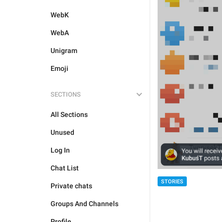
WebK
WebA
Unigram
Emoji
SECTIONS
All Sections
Unused
Log In
Chat List
STORIES
Private chats
Groups And Channels
Profile