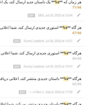
یک اع
 کند، 
یک داستان جدید ارسال
** 
%s
ه **
 زمان ک
هر
71/66
EBO
,
Jul 20, 2023 at 10:44
کند، شما اعلانی.
ارسال
** استوری جدیدی 
%s
گاه **
هر
67/66
Sunny Ladybird
,
Jul 20, 2023 at 15:57
کند، شما اعلانی .
ارسال
** استوری جدیدی 
%s
هرگاه **
66/66
Sunny Ladybird
,
Jul 20, 2023 at 15:57
اعلانی دریا.
 کند، 
منتشر
 جدیدی 
داستان
** 
%s
هرگاه **
62/66
< ℳ𝒾ℓā𝒹 />
,
Sep 8, 2023 at 17:50
کند، شما اعل.
منتشر می‌
 جدیدی 
داستان
** 
%s
هرگاه **