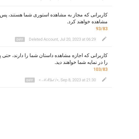
کاربرانی که 
مجاز ب
ه مشاهده استوری شما 
هستند، پس  
مشاهده خواهند کرد.
93/83
Deleted Account
,
Jul 20, 2023 at 06:29
کاربرانی که اجازه مشاهده 
داستان
 شما را دارند، 
حتی، 
را 
در 
نمایه
 شما 
خواهند 
دی
د.
103/83
< ℳ𝒾ℓā𝒹 />
,
Sep 8, 2023 at 21:30