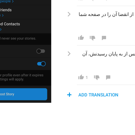
از انقضا آن
را 
در 
صفحه
 شما 
 پس از به پایان رسیدنش
آن 
1
ADD TRANSLATION