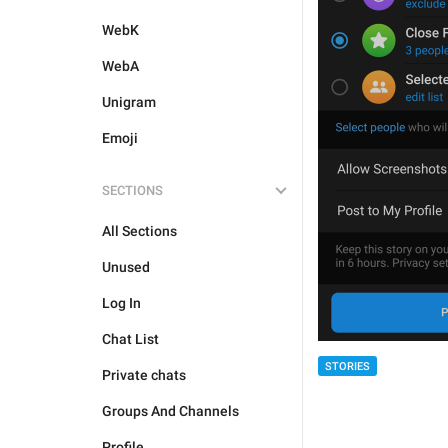
WebK
WebA
Unigram
Emoji
SECTIONS
All Sections
Unused
Log In
Chat List
STORIES
Private chats
Groups And Channels
Profile