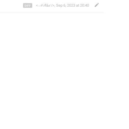
< ℳ𝒾ℓā𝒹 />
,
Sep 6, 2023 at 20:40