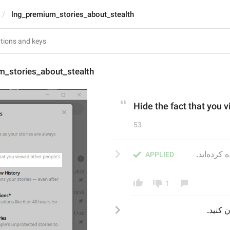
lng_premium_stories_about_stealth
m_stories_about_stealth
Hide the fact that you v
53
APPLIED
1
.
، کنید