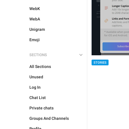
WebK
WebA
Unigram
Emoji
SECTIONS
STORIES
All Sections
Unused
Log In
Chat List
Private chats
Groups And Channels
Profile