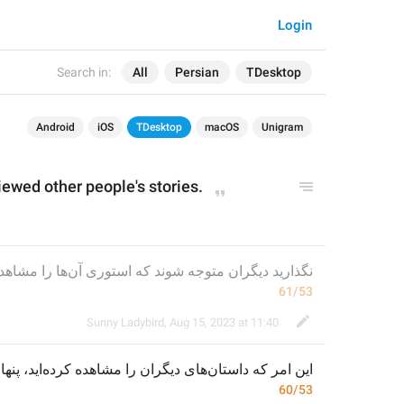
Login
Search in:
All
Persian
TDesktop
Android
iOS
TDesktop
macOS
Unigram
iewed other people's stories.
نگذارید دیگران متوجه شوند که استوری آن‌ها را مشاهده کرده‌اید.
61/53
Sunny Ladybird
,
Aug 15, 2023 at 11:40
این امر که داستان‌های
 دیگران 
را مشاهده کرده‌اید
پنهان 
60/53