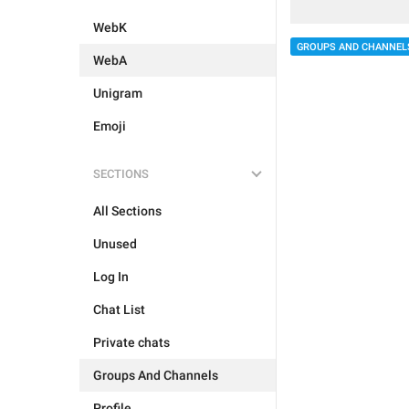
WebK
GROUPS AND CHANNEL
WebA
Unigram
Emoji
SECTIONS
All Sections
Unused
Log In
Chat List
Private chats
Groups And Channels
Profile