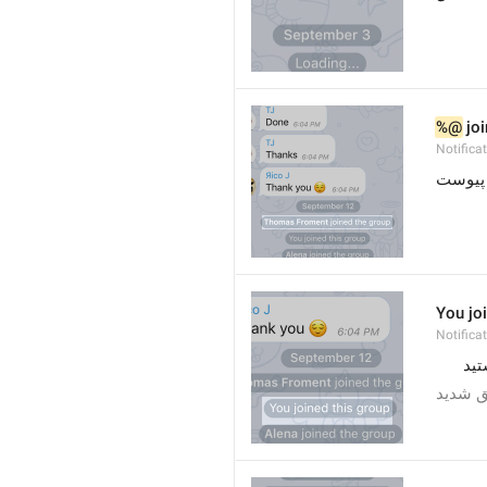
%@
 jo
Notifica
 پیوست
You jo
Notifica
تید
ق شدید