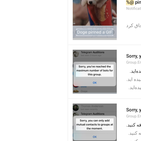
%@
 pi
Notific
 ق کرد
Sorry,
Group.E
یده اید
Sorry,
Group.E
ه کنید