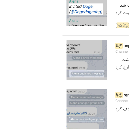
) د
)  کرد
)
%2$@
%@
 un
Channel
 شت
 رج کرد
%@
 re
Channel
 ف کرد