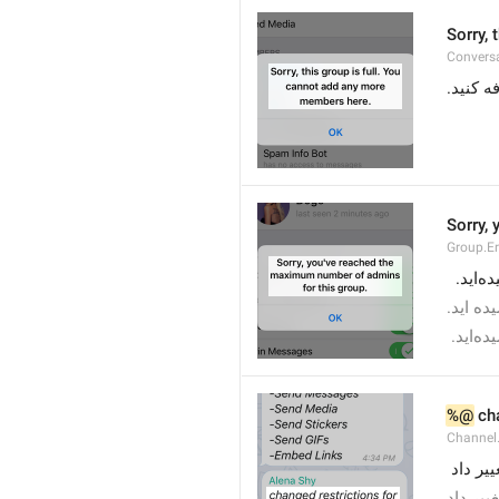
Sorry,
Conversa
Sorry,
Group.E
اید
یده اید
اید
%@
 ch
Channel
) ر داد
) یر داد