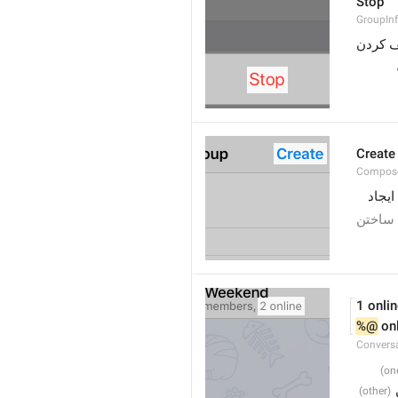
Stop
GroupIn
 کردن
Create
Compose
ایجاد
ساختن
1 onli
%@
 on
Conversa