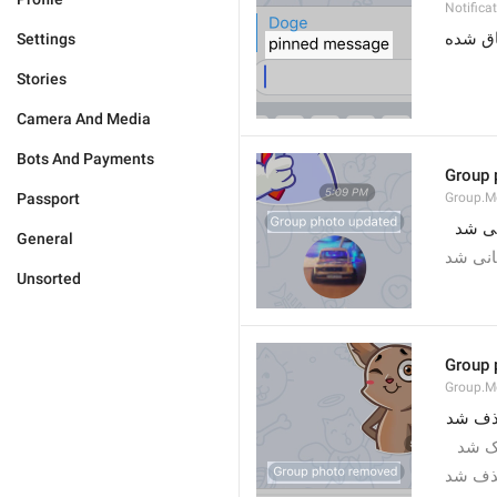
Notific
اق شده
Settings
Stories
Camera And Media
Bots And Payments
Group 
Passport
Group.M
General
انی شد
Unsorted
Group 
Group.M
ذف شد
اک شد
حذف شد