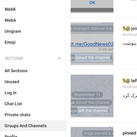
WebK
WebA
%@
 jo
Unigram
Notifica
Emoji
 پیوست
SECTIONS
All Sections
%@
 le
Unused
Notifica
Log In
 رک کرد
Chat List
Private chats
Groups And Channels
pinne
Profile