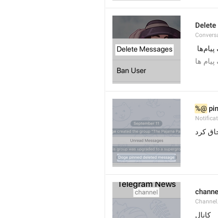
Delete
Convers
ام‌ها
یام ها
%@
 pi
Notifica
 ق کرد
channe
Channel
کانال