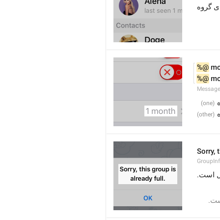
ی گروه
%@
 m
%@
 m
Message
Sorry, 
GroupInf
یل است
است