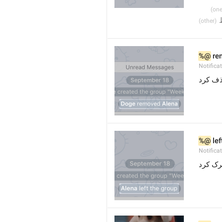
%@
 re
Notifica
 ف کرد
%@
 le
Notifica
 رک کرد