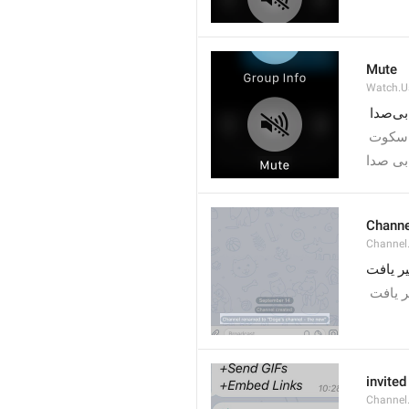
Mute
Watch.Us
بی‌صدا
سکوت
بی صدا
Channe
Channel
»  یافت
"  یافت
invited
Channel