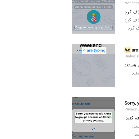
Notific
 ف کرد
 ف کرد
  کرد
%d
 are
DialogLi
 هستند
 ند
Sorry, 
Privacy.
 ید
 د