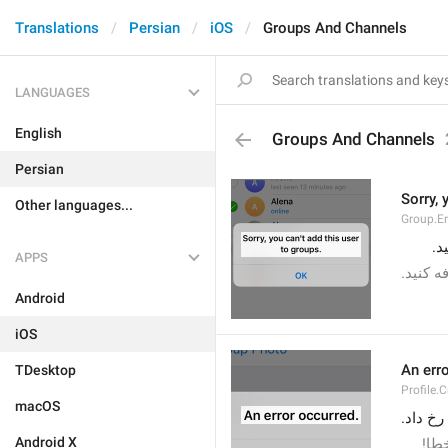
Translations
Persian
iOS
Groups And Channels
LANGUAGES
English
Groups And Channels
Persian
Sorry, 
Other languages...
Group.E
APPS
فه کنید
Android
iOS
An err
TDesktop
Profile.
macOS
رخ داد
Android X
خطا