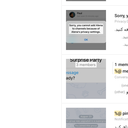
Sorry, 
Privacy.
 ید
 ید
1 mem
%@
 m
Convers
%@
 pi
Notifica
»  کرد