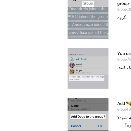
group
Group.S
گروه
You ca
Group.M
Add 
%
GroupInf
  شود؟
 ه؟