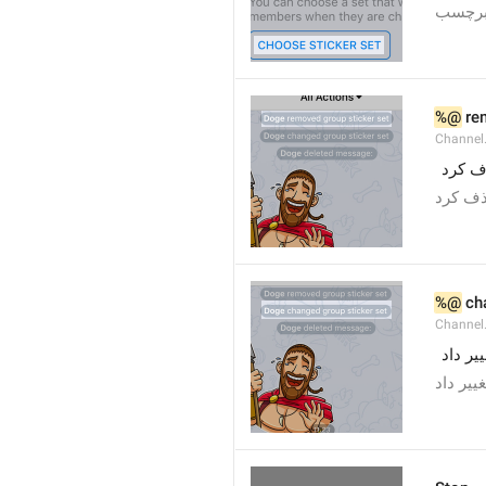
 برچسب
%@
 re
Channel
  کرد
 ف کرد
%@
 ch
Channel
 ر داد
 یر داد