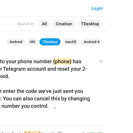
Login
Search in:
All
Croatian
TDesktop
Android
iOS
TDesktop
macOS
Android X
to your phone number 
{phone}
 has 
r Telegram account and reset your 2-
ord.
se enter the code we've just sent you 
 You can also cancel this by 
changing 
a number you control.