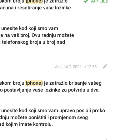
skom broju 
{phone}
 je zatražio 
APPLIED
čuna i resetiranje vaše lozinke 
o unesite kod koji smo vam 
a na vaš broj. Ovu radnju možete 
telefonskog broja u broj nad 
Aki
,
Jul 7, 2022 at 12:55
skom broju 
{phone}
 je zatražio brisanje vašeg 
o postavlj
anje vaše lozinke za potvrdu u dva 
mo unesite kod koji smo vam upravo poslali preko 
adnju možete 
poništi
ti i promjenom svog 
ad kojim imate kontrolu.