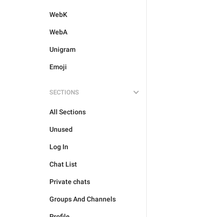
WebK
WebA
Unigram
Emoji
SECTIONS
All Sections
Unused
Log In
Chat List
Private chats
Groups And Channels
Profile