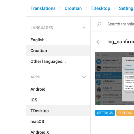
Translations
Croatian
TDesktop
Setting
LANGUAGES
English
lng_confir
Croatian
Other languages...
APPS
Android
iOS
TDesktop
SETTINGS
CRITICAL
macOS
Android X