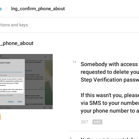
s
lng_confirm_phone_about
m_phone_about
Somebody with access 
requested to delete you
Step Verification passw
If this wasn't you, plea
via SMS to your number.
your phone number
 to 
307