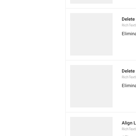
Delete
RichText
Elimin
Delete
RichText
Elimin
Align L
RichText