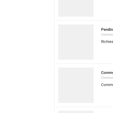
Pendin
Communi
Richie
Commu
Communi
Commu