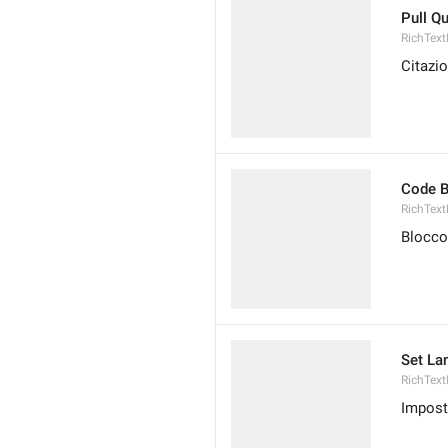
Pull Q
RichText
Citazio
Code B
RichTex
Blocco
Set L
RichTex
Impost