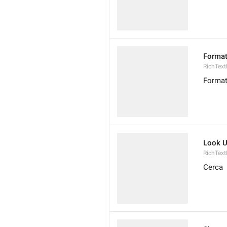
Forma
RichText
Format
Look 
RichTex
Cerca