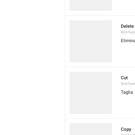
Delete
RichText
Elimina
Cut
RichText
Taglia
Copy