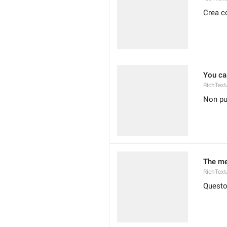
Crea c
You ca
RichTex
Non pu
The me
RichTex
Questo