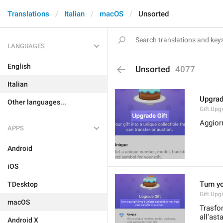
Translations
Italian
macOS
Unsorted
LANGUAGES
English
Unsorted
4077
Italian
Upgrad
Other languages...
Gift.Upgr
Aggior
APPS
Android
iOS
Turn yo
TDesktop
Gift.Upg
macOS
Trasfor
all'asta
Android X