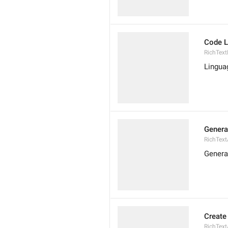
Code 
RichTex
Lingua
Generat
RichTex
Genera 
Create 
RichText