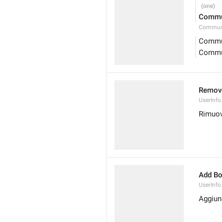
Commun
Communi
Commu
Commu
Remove
UserInf
Rimuov
Add Bo
UserInf
Aggiun