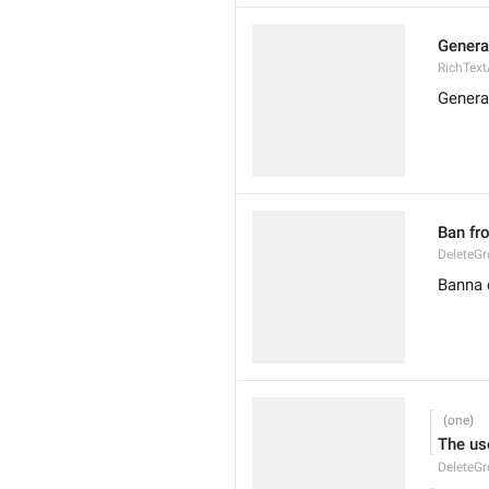
Genera
RichTex
Genera
Ban fr
DeleteG
Banna 
The us
DeleteG