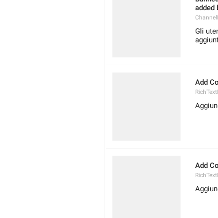
added b
Channel
Gli ute
aggiunt
Add Co
RichText
Aggiun
Add Co
RichText
Aggiun