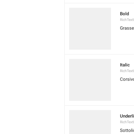
Bold
RichText
Grasse
Italic
RichText
Corsiv
Underl
RichText
Sottol