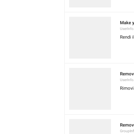
Make y
UserInf
Rendi i
Remov
UserInf
Rimovi
Remov
GroupIn