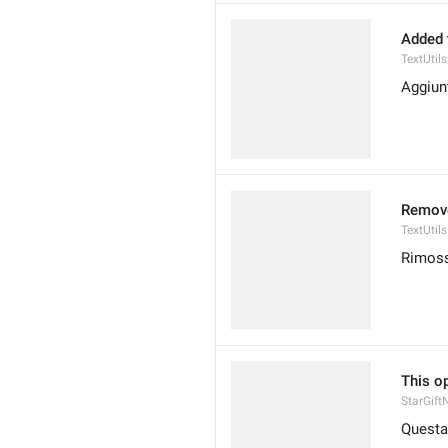
Added 
TextUti
Aggiun
Remov
TextUti
Rimoss
This op
StarGift
Questa 