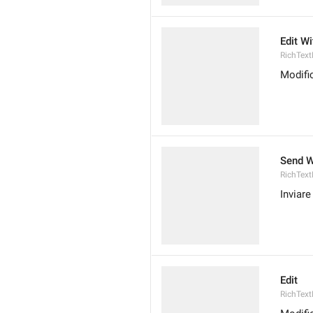
Edit W
RichTex
Modifi
Send W
RichTex
Inviar
Edit
RichText