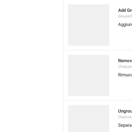
Add Gr
GroupIn
Aggiun
Remov
ChatLis
Rimuov
Ungro
ChatLis
Separa