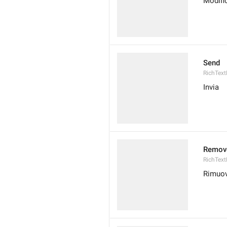
Modifi
Send
RichTex
Invia
Remove
RichTex
Rimuov