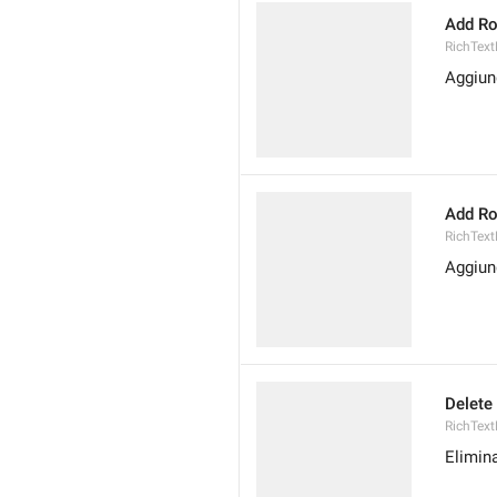
Add R
RichTex
Aggiun
Add R
RichText
Aggiung
Delete
RichText
Elimina