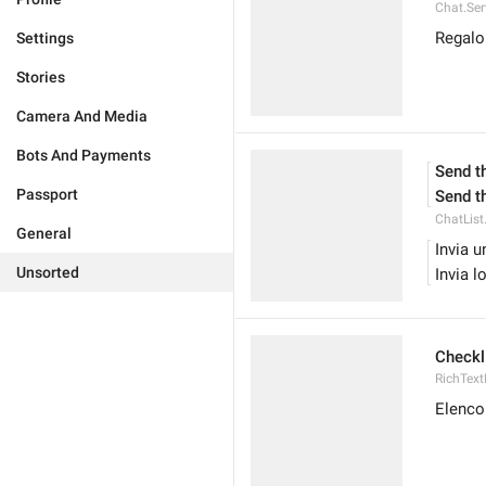
Chat.Ser
Regalo
Settings
Stories
Camera And Media
Bots And Payments
Send t
Passport
Send t
ChatList
General
Invia u
Unsorted
Invia l
Checkl
RichText
Elenco 