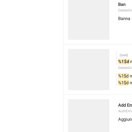
Ban
DeleteG
Banna
%1$d
 
DeleteG
%1$d
 
%1$d
 
Add Em
AuthEmai
Aggiun