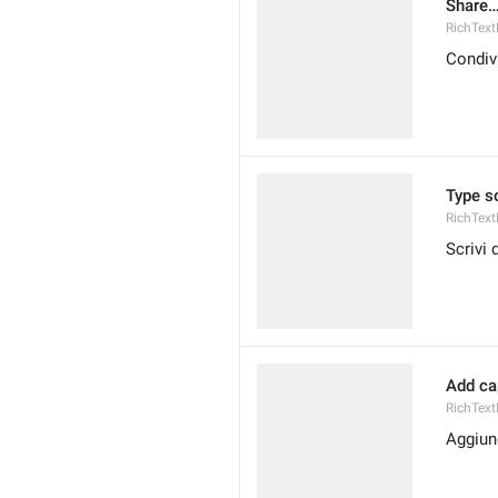
Share
RichText
Condiv
Type 
RichText
Scrivi 
Add ca
RichText
Aggiun