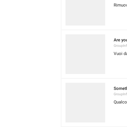
Rimuov
Are yo
GroupIn
Vuoi d
Someth
GroupIn
Qualco