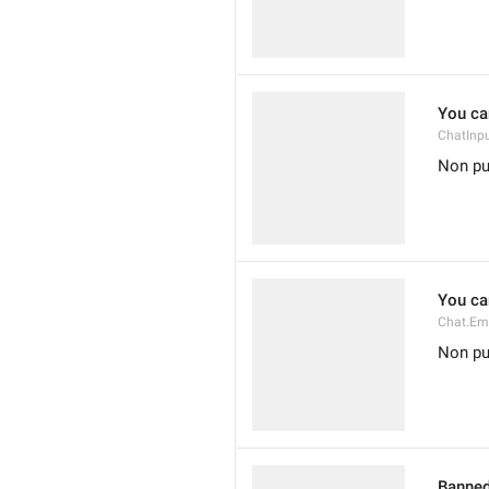
You ca
ChatInp
Non pu
You ca
Chat.Em
Non pu
Banned