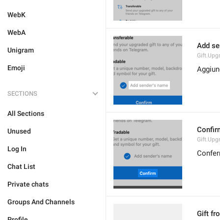
WebK
WebA
Add se
Unigram
Gift.Up
Emoji
Aggiun
SECTIONS
All Sections
Confir
Unused
Gift.Upg
Log In
Confe
Chat List
Private chats
Groups And Channels
Gift fr
Profile