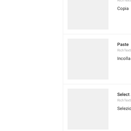
RichText
Copia
Paste
RichText
Incolla
Select 
RichText
Selezi