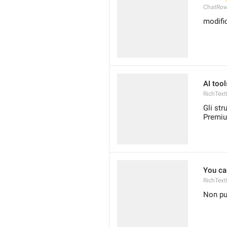
ChatRow
modifi
AI tool
RichTex
Gli str
Premi
You ca
RichTex
Non pu