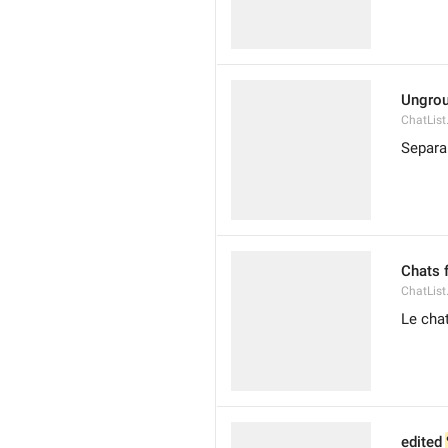
Ungrou
ChatLis
Separa
Chats f
ChatLis
Le cha
edited 