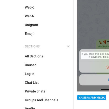
WebK
WebA
Unigram
Emoji
SECTIONS
All Sections
Unused
Log In
Chat List
Private chats
CAMERA AND MEDIA
Groups And Channels
Profile