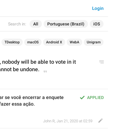
Login
Search in:
All
Portuguese (Brazil)
iOS
TDesktop
macOS
Android X
WebA
Unigram
, nobody will be able to vote in it 
annot be undone.
r se você encerrar a enquete 
APPLIED
fazer essa ação.
John R
,
Jan 21, 2020 at 02:59