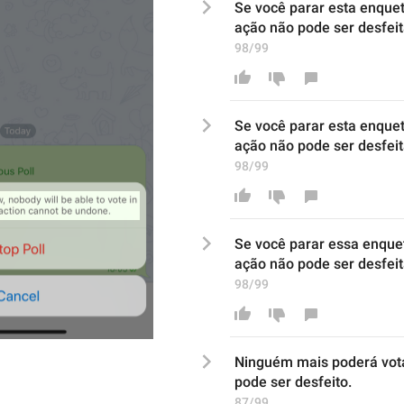
Se você parar esta enque
ação
 não pode ser desfei
98/99
Se você parar esta enque
ação
 não pode ser desfei
98/99
Se você parar essa enque
ação
 não pode ser desfei
98/99
Ninguém mais poderá vota
pode ser desfeit
o.
87/99