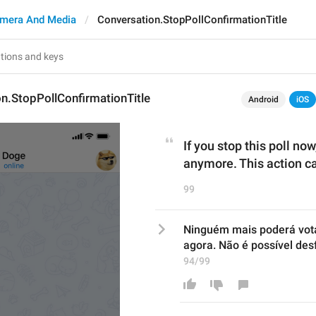
mera And Media
Conversation.StopPollConfirmationTitle
n.StopPollConfirmationTitle
Android
iOS
If you stop this poll now
anymore. This action c
99
Ninguém mais poderá vota
agora. Não é possível des
94/99