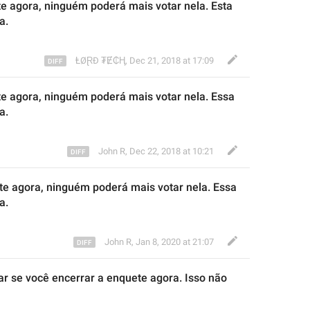
te agora, ninguém poderá
 mais 
votar 
nela. Est
a 
ta
.
ⱠØⱤĐ ₮Ɇ₵Ⱨ
,
Dec 21, 2018 at 17:09
te agora, ninguém poderá
 mais 
votar 
nela. E
ssa 
ta
.
John R
,
Dec 22, 2018 at 10:21
te agora, ninguém poderá
 mais 
votar 
nela. E
ssa 
ta
.
John R
,
Jan 8, 2020 at 21:07
r se você encerrar a enquete agora. 
Isso não 