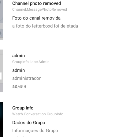
Channel photo removed
Channel.MessagePhotoRemoved
Foto do canal removida
a foto do letterboxd foi deletada
admin
GroupInfo.LabelAdmin
admin
administrador
админ
Group Info
Watch.Conversation.GroupInfo
Dados do Grupo
Informações do Grupo