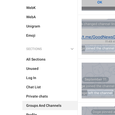
WebK
WebA
Unigram
Emoji
SECTIONS
All Sections
Unused
Log In
Chat List
Private chats
Groups And Channels
Profile