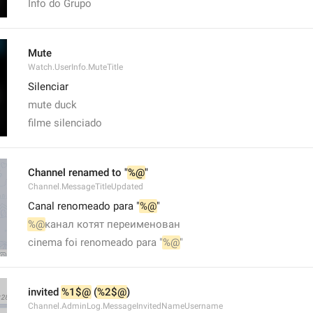
Info do Grupo
Mute
Watch.UserInfo.MuteTitle
Silenciar
mute duck
filme silenciado
Channel renamed to "
%@
"
Channel.MessageTitleUpdated
Canal renomeado para "
%@
"
%@
канал котят переименован
cinema foi renomeado para "
%@
"
invited 
%1$@
 (
%2$@
)
Channel.AdminLog.MessageInvitedNameUsername