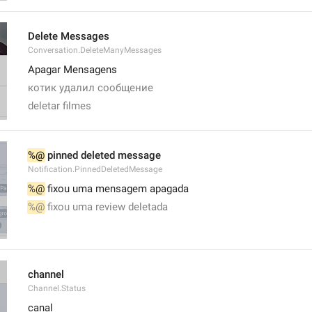
Delete Messages
Conversation.DeleteManyMessages
Apagar Mensagens
котик удалил сообщение 
deletar filmes
%@
 pinned deleted message
Notification.PinnedDeletedMessage
%@
 fixou uma mensagem apagada
%@
 fixou uma review deletada
channel
Channel.Status
canal