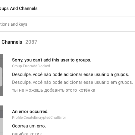
oups And Channels
 Channels
2087
Sorry, you can't add this user to groups.
Group.ErrorAddBlocked
Desculpe, você não pode adicionar esse usuário a grupos.
Desculpe, você não pode adicionar esse usuário em grupos.
ты не можешь добавить этого котёнка
An error occurred.
Profile.CreateEncryptedChatError
Ocorreu um erro.
ошибка котик