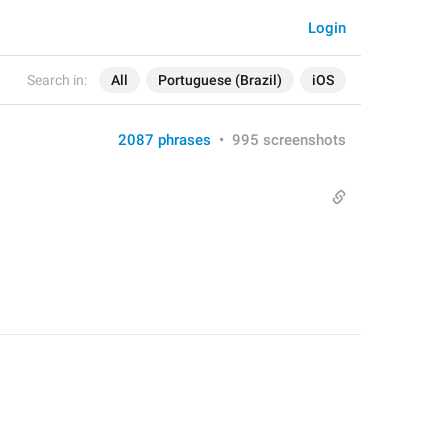
Login
Search in:
All
Portuguese (Brazil)
iOS
2087 phrases
•
995 screenshots