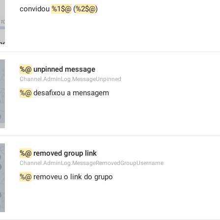
convidou 
%1$@
 (
%2$@
)
%@
 unpinned message
Channel.AdminLog.MessageUnpinned
%@
 desafixou a mensagem
%@
 removed group link
Channel.AdminLog.MessageRemovedGroupUsername
%@
 removeu o link do grupo