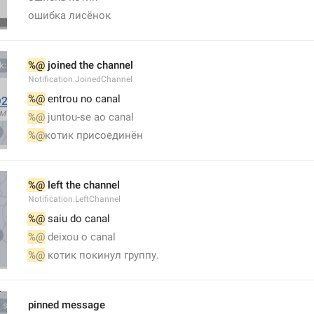
ошибка лисёнок
%@
 joined the channel
Notification.JoinedChannel
%@
 entrou no canal
%@
 juntou-se ao canal
%@
котик присоединён 
%@
 left the channel
Notification.LeftChannel
%@
 saiu do canal
%@
 deixou o canal
%@
 котик покинул группу.
pinned message