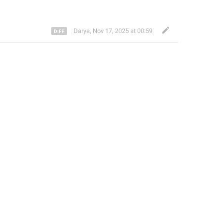
Darya
,
Nov 17, 2025 at 00:59