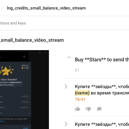
lng_credits_small_balance_video_stream
s_small_balance_video_stream
Buy **Stars** to send t
61
{name}
 во время трансл
78/61
Купите **звёзды**, что