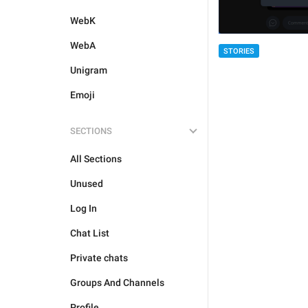
WebK
WebA
STORIES
Unigram
Emoji
SECTIONS
All Sections
Unused
Log In
Chat List
Private chats
Groups And Channels
Profile