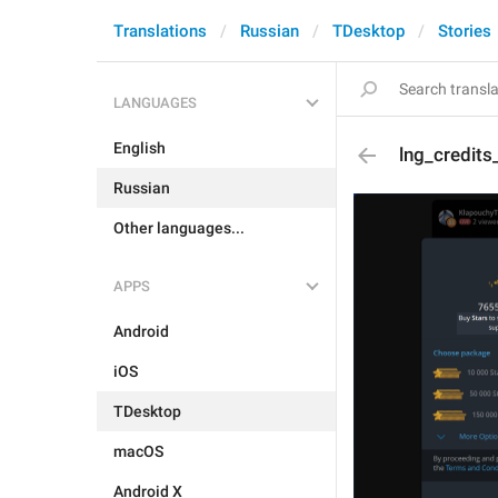
Translations
Russian
TDesktop
Stories
LANGUAGES
English
lng_credit
Russian
Other languages...
APPS
Android
iOS
TDesktop
macOS
Android X