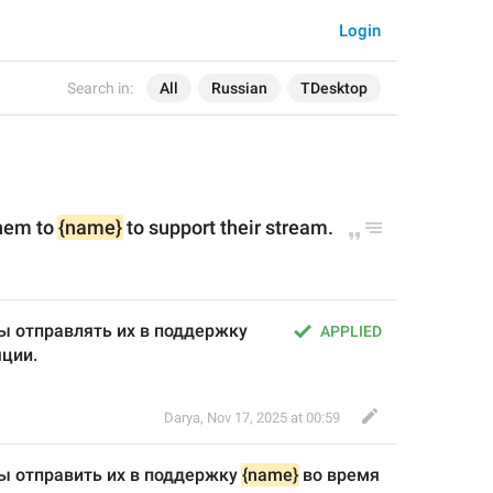
Login
Search in:
All
Russian
TDesktop
hem to 
{name}
 to support their stream.
Купите **звёзды**, чтобы отправлять их в поддержку 
APPLIED
яции.
Darya
,
Nov 17, 2025 at 00:59
бы отправ
и
ть их в поддержку 
{name}
 во время 