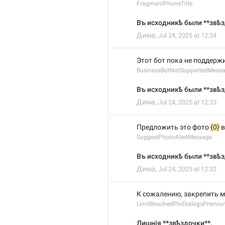
FragmentPhoneTitle
Въ исходникѣ были **звѣз
Дима
,
Jul 24, 2025 at 12:34
Этот бот пока не поддержи
BusinessBotNotSupportedMess
Въ исходникѣ были **звѣз
Дима
,
Jul 24, 2025 at 12:33
Предложить это фото 
{0}
 
SuggestPhotoAlertMessage
Въ исходникѣ были **звѣз
Дима
,
Jul 24, 2025 at 12:32
К сожалению, закрепить м
LimitReachedPinDialogsPremiu
Лишнія **звѣздочки**.