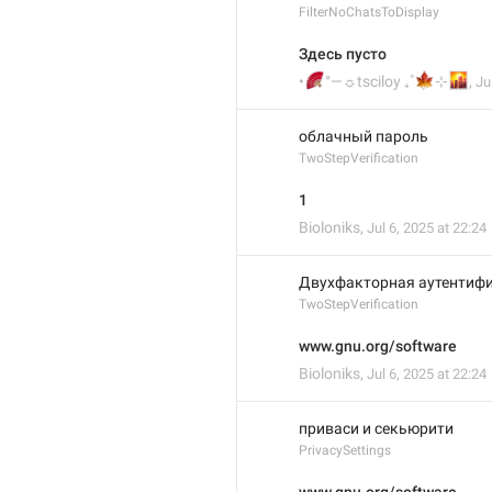
FilterNoChatsToDisplay
Здесь пусто
🪭
🍁

•
°—☼tsciloy ₊˚
⊹
,
Ju
облачный пароль
TwoStepVerification
1
Bioloniks
,
Jul 6, 2025 at 22:24
Двухфакторная аутентиф
TwoStepVerification
www.gnu.org/software
Bioloniks
,
Jul 6, 2025 at 22:24
приваси и секьюрити
PrivacySettings