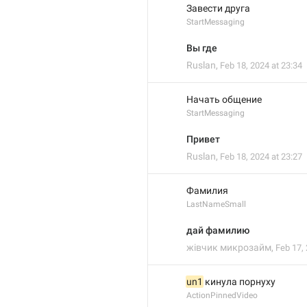
Завести друга
StartMessaging
Вы где
Ruslan
,
Feb 18, 2024 at 23:34
Начать общение
StartMessaging
Привет
Ruslan
,
Feb 18, 2024 at 23:27
Фамилия
LastNameSmall
дай фамилию
жівчик микрозайм
,
Feb 17, 
un1
 кинула порнуху
ActionPinnedVideo