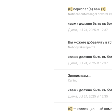
{0}
 переслал(а) вам 
{1}
NotificationMessageForwardFe
«вам» должно быть съ бо
Дима
,
Jul 24, 2025 at 12:37
Вы можете добавлять в гр
NobodyLikesSpam2
«ваш» должно быть съ бо
Дима
,
Jul 24, 2025 at 12:37
Звоним вам...
Calling
«вам» должно быть съ бо
Дима
,
Jul 24, 2025 at 12:35
{0}
 — коллекционный ном