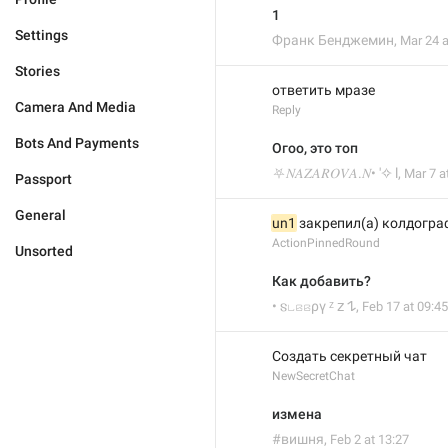
1
Settings
Франк Бенджемин
,
Mar 24 a
Stories
ответить мразе
Camera And Media
Reply
Bots And Payments
Огоо, это топ
⛧𝑁𝐴𝑍𝐴𝑅𝑂𝑉𝐴.𝑁• ′✧ l
,
Mar 7 a
Passport
General
un1
 закрепил(а) колдогра
ActionPinnedRound
Unsorted
Как добавить?
• 𐍃꤈ꤕꤕργ ᶻ 𝗓 𐰁
,
Feb 17 at 09:45
Создать секретный чат
NewSecretChat
измена
#вишня
,
Feb 2 at 13:27