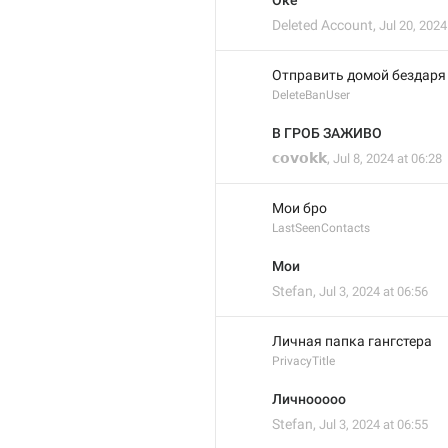
Оке
Deleted Account
,
Jul 20, 2024
Отправить домой бездаря
DeleteBanUser
В ГРОБ ЗАЖИВО
𝗰𝗼𝘃𝗼𝗸𝗸
,
Jul 8, 2024 at 06:28
Мои бро
LastSeenContacts
Мои
Stefan
,
Jul 3, 2024 at 06:56
Личная папка гангстера
PrivacyTitle
Личнооооо
Stefan
,
Jul 3, 2024 at 06:55