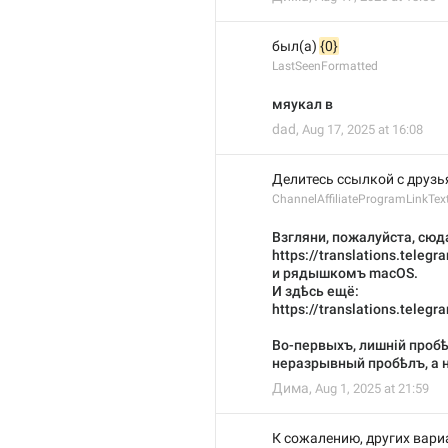
был(а) 
{0}
LastSeenFormatted
мяукал в
dad
,
Aug 17, 2025 at 16:08
Делитесь ссылкой с друзь
ChannelAffiliateProgramLinkTex
Взгляни, пожалуйста, сюд
https://translations.tele
и рядышкомъ macOS.
И здѣсь ещё:
https://translations.teleg
Во-первыхъ, лишній пробѣ
неразрывный пробѣлъ, а 
Дима
,
Aug 1, 2025 at 21:59
К сожалению, других вариа