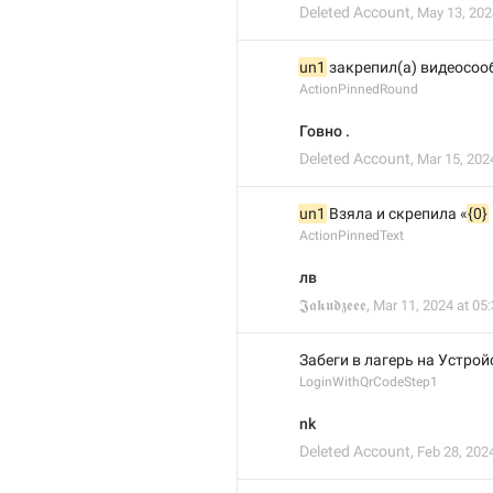
Deleted Account
,
May 13, 202
un1
 закрепил(а) видеосо
ActionPinnedRound
Говно .
Deleted Account
,
Mar 15, 202
un1
 Взяла и скрепила «
{0}
ActionPinnedText
лв
𝕵𝖆𝖐𝖚𝖉𝖟𝖊𝖊𝖊
,
Mar 11, 2024 at 05
Забеги в лагерь на Устрой
LoginWithQrCodeStep1
nk
Deleted Account
,
Feb 28, 2024