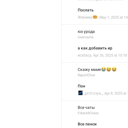
Послать
🧇
Женииу
,
May 1, 2025 at 14
юз урода
Username
а как добавить ир
ecstacy
,
Apr 26, 2025 at 10:18
😭
😭
😭
Скажу маме
ReportChat
Пон
🌌
_ρᥱtrᥙᥒya_
,
Apr 8, 2025 at 
Все чаты
FilterAllChats
Все пенси