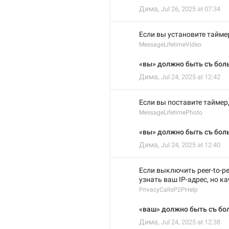
Дима
,
Jul 26, 2025 at 07:34
Если вы установите тайме
MessageLifetimeVideo
«вы» должно быть съ бол
Дима
,
Jul 24, 2025 at 12:42
Если вы поставите таймер
MessageLifetimePhoto
«вы» должно быть съ бол
Дима
,
Jul 24, 2025 at 12:40
Если выключить peer-to-pe
узнать ваш IP-адрес, но к
PrivacyCallsP2PHelp
«ваш» должно быть съ бо
Дима
,
Jul 24, 2025 at 12:38