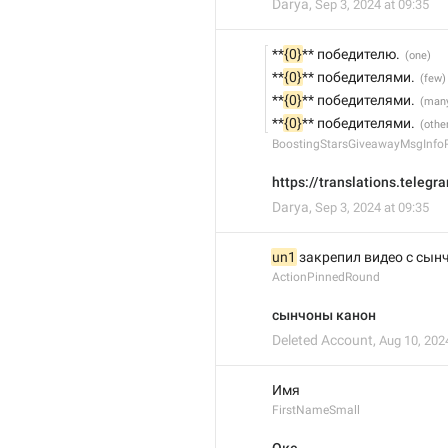
Darya
,
Sep 3, 2024 at 09:35
**
{0}
** победителю.
**
{0}
** победителями.
**
{0}
** победителями.
**
{0}
** победителями.
BoostingStarsGiveawayMsgInfoP
https://translations.tele
Darya
,
Sep 3, 2024 at 09:35
un1
 закрепил видео с сы
ActionPinnedRound
сынчоны канон
Deleted Account
,
Aug 10, 202
Имя
FirstNameSmall