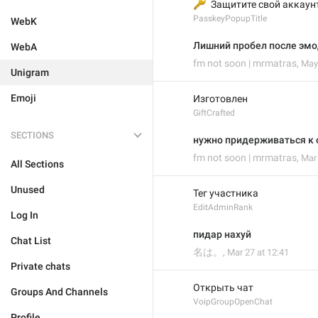
🔑
  Защитите свой аккаун
PasskeyPopupTitle
WebK
Лишний пробел после эм
WebA
fm not soon | mrmatras
,
May 
Unigram
Emoji
Изготовлен
GiftCrafted
SECTIONS
нужно придерживаться к о
fm not soon | mrmatras
,
Mar 
All Sections
Unused
Тег участника
EditAdminRank
Log In
пидар нахуй
Chat List
名は。
,
Mar 27 at 12:41
Private chats
Открыть чат
Groups And Channels
VoipGroupOpenChat
Profile