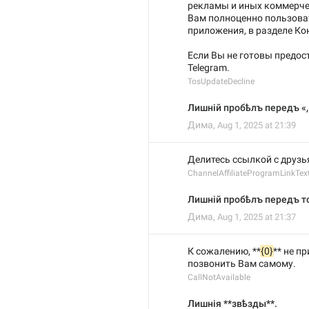
рекламы и иных коммерчес
Вам полноценно пользоват
приложения, в разделе Ко
Если Вы не готовы предос
Telegram.
TosUpdateDecline
Лишній пробѣлъ передъ «, 
Дима
,
Aug 1, 2025 at 21:39
Делитесь ссылкой с друзь
ChannelAffiliateProgramLinkTex
Лишній пробѣлъ передъ т
Дима
,
Aug 1, 2025 at 21:37
К сожалению, **
{0}
** не п
позвонить Вам самому.
CallNotAvailable
Лишнія **звѣзды**.