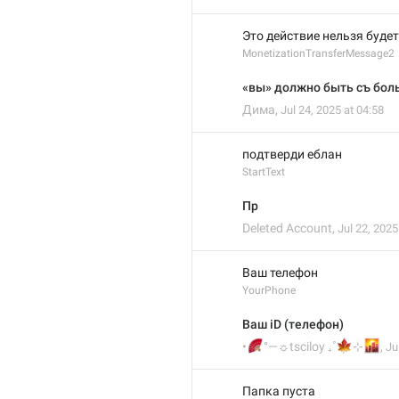
Это действие нельзя будет
MonetizationTransferMessage2
«вы» должно быть съ бол
Дима
,
Jul 24, 2025 at 04:58
подтверди еблан
StartText
Пр
Deleted Account
,
Jul 22, 2025
Ваш телефон
YourPhone
Ваш iD (телефон)
🪭
🍁

•
°—☼tsciloy ₊˚
⊹
,
Ju
Папка пуста