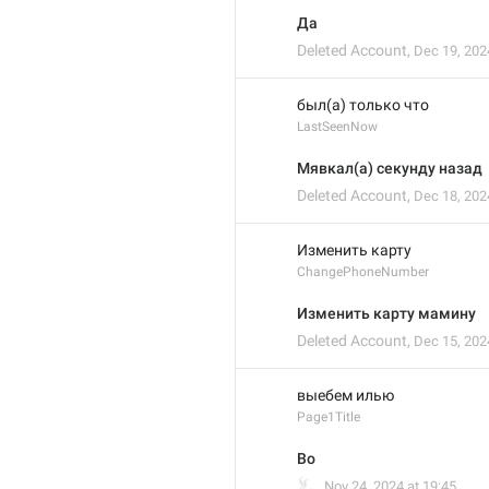
Да
Deleted Account
,
Dec 19, 202
был(а) только что
LastSeenNow
Мявкал(а) секунду назад
Deleted Account
,
Dec 18, 202
Изменить карту
ChangePhoneNumber
Изменить карту мамину
Deleted Account
,
Dec 15, 202
выебем илью
Page1Title
Во
🚬
,
Nov 24, 2024 at 19:45