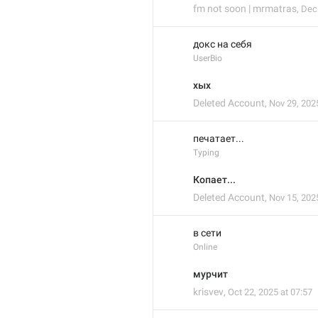
fm not soon | mrmatras
,
Dec 
докс на себя
UserBio
хых
Deleted Account
,
Nov 29, 202
печатает...
Typing
Копает...
Deleted Account
,
Nov 15, 202
в сети
Online
мурчит
krisvev
,
Oct 22, 2025 at 07:57