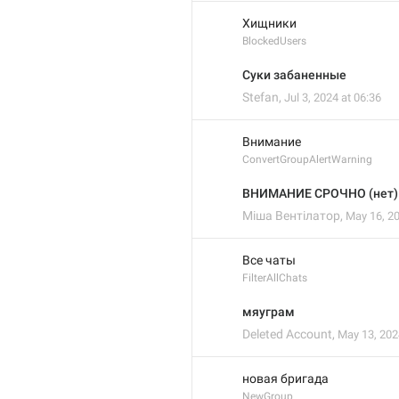
Хищники
BlockedUsers
Суки забаненные
Stefan
,
Jul 3, 2024 at 06:36
Внимание
ConvertGroupAlertWarning
ВНИМАНИЕ СРОЧНО (нет)
Міша Вентілатор
,
May 16, 20
Все чаты
FilterAllChats
мяуграм
Deleted Account
,
May 13, 202
новая бригада
NewGroup