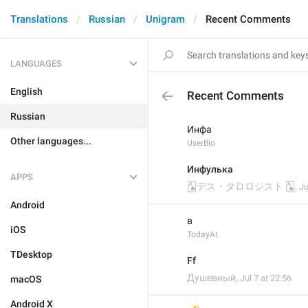
Translations
Russian
Unigram
Recent Comments
LANGUAGES
English
Recent Comments
Russian
Инфа
Other languages...
UserBio
Инфулька
APPS
🂡デス・タロロジスト 🂡
,
Ju
Android
в
iOS
TodayAt
TDesktop
Ff
Душевный
,
Jul 7 at 22:56
macOS
Android X