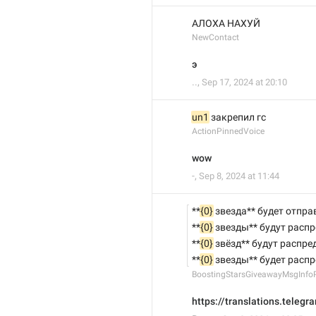
АЛОХА НАХУЙ
NewContact
э
..
,
Sep 17, 2024 at 20:10
un1
 закрепил гс
ActionPinnedVoice
wow
-
,
Sep 8, 2024 at 11:44
**
{0}
 звезда** будет отпр
**
{0}
 звезды** будут расп
**
{0}
 звёзд** будут распр
**
{0}
 звезды** будет расп
BoostingStarsGiveawayMsgInfoP
https://translations.tele