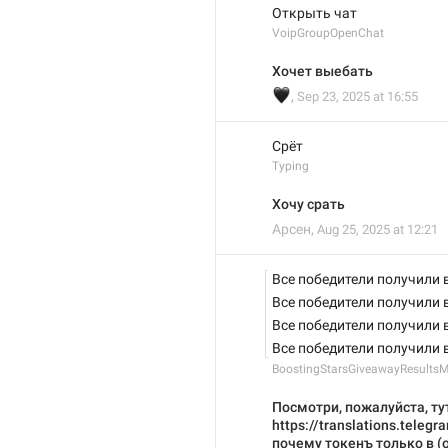
Открыть чат
VoipGroupOpenChat
Хочет выебать
🖤
,
Sep 23, 2025 at 16:55
Срёт
Typing
Хочу срать
Арсен
,
Aug 25, 2025 at 12:21
Все победители получили 
Все победители получили 
Все победители получили 
Все победители получили 
BoostingStarsGiveawayResultsM
Посмотри, пожалуйста, ту
https://translations.teleg
почему токенъ только в (o