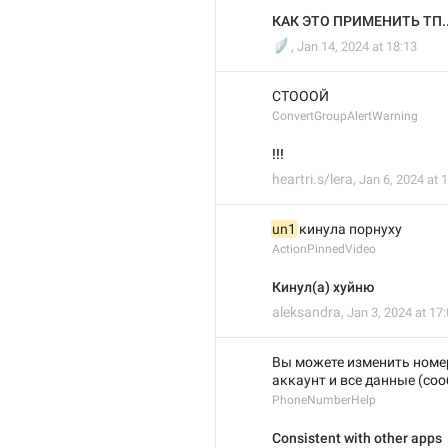
КАК ЭТО ПРИМЕНИТЬ ТП..
🪽
,
Jan 14, 2024 at 18:13
СТОООЙ
ConvertGroupAlertWarning
!!!
heartri.s/lera
,
Jan 6, 2024 at 
un1
 кинула порнуху
ActionPinnedVideo
Кинул(а) хуйню
aleksandra
,
Jan 3, 2024 at 17
Вы можете изменить номер
аккаунт и все данные (соо
PhoneNumberHelp
Consistent with other apps