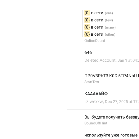
{0}
 в сети
{0}
 в сети
{0}
 в сети
{0}
 в сети
OnlineCount
646
Deleted Account
,
Jan 1 at 04:
ПP0V3RbT3 K0D 5TP4NbI 
StartText
КАААААЙФ
liz.wexxw
,
Dec 27, 2025 at 17
Вы будете получать беззв
SoundOffHint
используйте уже готовые