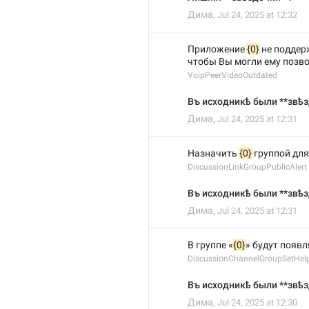
Дима
,
Jul 24, 2025 at 12:32
Приложение 
{0}
 не подде
чтобы Вы могли ему позво
VoipPeerVideoOutdated
Въ исходникѣ были **звѣз
Дима
,
Jul 24, 2025 at 12:31
Назначить 
{0}
 группой дл
DiscussionLinkGroupPublicAlert
Въ исходникѣ были **звѣз
Дима
,
Jul 24, 2025 at 12:31
В группе «
{0}
» будут появ
DiscussionChannelGroupSetHel
Въ исходникѣ были **звѣз
Дима
,
Jul 24, 2025 at 12:30