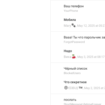
Ваш телефон
YourPhone
Мобила
🐾
Mary
,
May 12, 2025 at 05:2
Вааа! Ты что парольчик з
ForgotPassword
Надо
🍒
Вика
,
May 3, 2025 at 08:17
Чёрный список
BlockedUsers
Что секретное
®
™
€DBU||
,
May 2, 2025 at 
послать
ShortMessageLifetimeForever