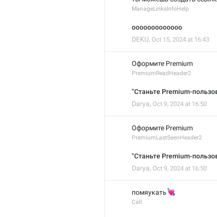
ManageLinksInfoHelp
ооооооооооооо
DEKU
,
Oct 15, 2024 at 16:43
Оформите Premium
PremiumReadHeader2
"Станьте Premium-пользов
Darya
,
Oct 9, 2024 at 16:50
Оформите Premium
PremiumLastSeenHeader2
"Станьте Premium-пользов
Darya
,
Oct 9, 2024 at 16:50
💘
помяукать
Call