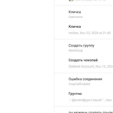
Кличка
Username
Кличка
moker
,
Nov 22, 2024 at 21:40
Создать группу
NewGroup
Создать чокопай
Deleted Account
,
Nov 13, 202
Ошибка соединения
VoipCallFailed2
Грустно
♡филипфруктовый♡
,
Nov 
ты можешь создать ссылк