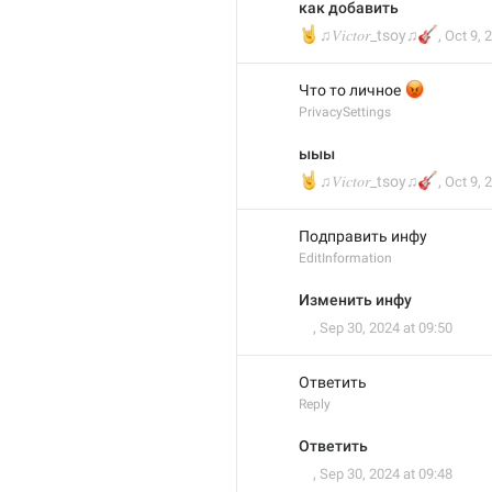
как добавить
🤘
🎸
♫𝑉𝑖𝑐𝑡𝑜𝑟_tsoy♫
,
Oct 9, 
😡
Что то личное 
PrivacySettings
ыыы
🤘
🎸
♫𝑉𝑖𝑐𝑡𝑜𝑟_tsoy♫
,
Oct 9, 
Подправить инфу
EditInformation
Изменить инфу
ᅠ
,
Sep 30, 2024 at 09:50
Ответить
Reply
Ответить
ᅠ
,
Sep 30, 2024 at 09:48