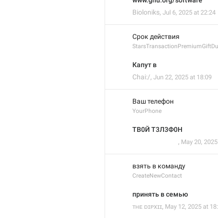
www.gnu.org/software
Bioloniks
,
Jul 6, 2025 at 22:24
Срок действия
StarsTransactionPremiumGiftDu
Капут в
Chai:/
,
Jun 22, 2025 at 18:09
Ваш телефон
YourPhone
ТВ0Й Т3Л3Ф0Н
ᅠ ︎ ︎ ︎ ︎ ᅠ︎ ︎ ᅠ ︎ ︎ ︎ ︎ ᅠ ︎ ︎
,
May 20, 2025
взять в команду
CreateNewContact
принять в семью
ᴛʜᴇ ᴅɪᴘxɪɪ
,
May 12, 2025 at 18