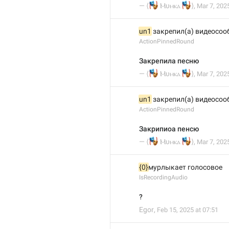
🎭
🎭
— ⟨
Ⲙυⲙⲕⲁ
⟩
,
Mar 7, 2025
un1
 закрепил(а) видеосо
ActionPinnedRound
Закрепила песню
🎭
🎭
— ⟨
Ⲙυⲙⲕⲁ
⟩
,
Mar 7, 2025
un1
 закрепил(а) видеосо
ActionPinnedRound
Закрипиоа пенсю
🎭
🎭
— ⟨
Ⲙυⲙⲕⲁ
⟩
,
Mar 7, 2025
{0}
мурлыкает голосовое
IsRecordingAudio
?
Egor
,
Feb 15, 2025 at 07:51