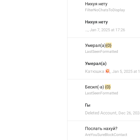
Нихуя нету
FilterNoChatsToDisplay
Нихуя нету
…
,
Jan 7, 2025 at 17:26
Умерал(а)
{0}
LastSeenFormatted
Умерал(а)
💥
Катюшка
,
Jan 5, 2025 at 
Бесил(-а) 
{0}
LastSeenFormatted
Гы
Deleted Account
,
Dec 26, 202
Послать нахуй? 
AreYouSureBlockContact