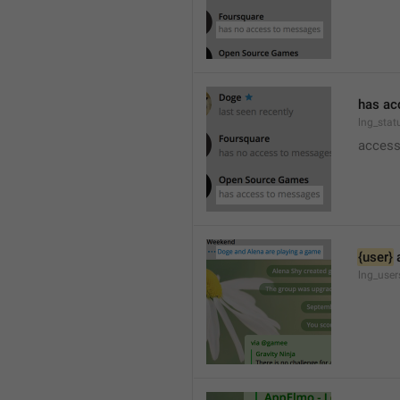
has ac
lng_stat
access
{user}
 
lng_use