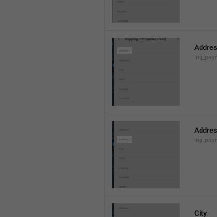
Addres
lng_pay
Addres
lng_pay
City