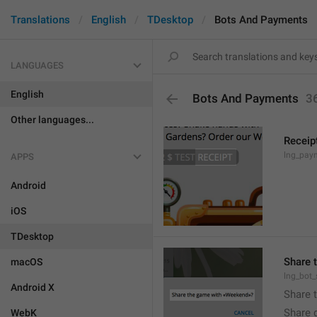
Translations
English
TDesktop
Bots And Payments
LANGUAGES
English
Bots And Payments
3
Other languages...
Receip
lng_paym
APPS
Android
iOS
TDesktop
Share 
macOS
lng_bot
Android X
Share 
Share 
WebK