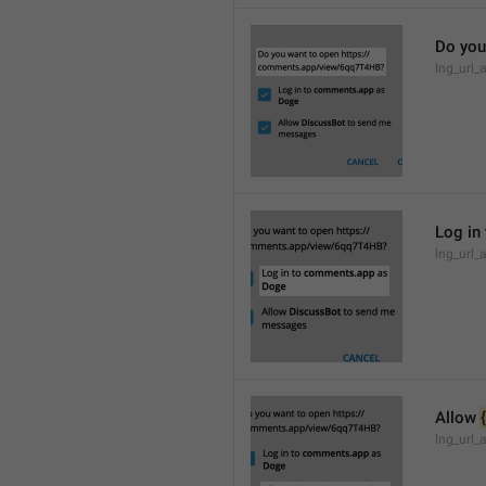
Do you
lng_url_
Log in 
lng_url_
Allow 
lng_url