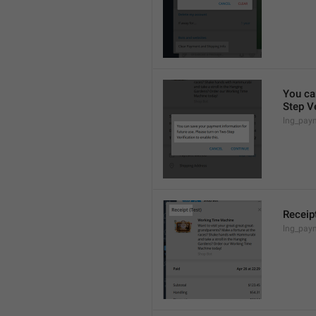
You ca
Step Ve
lng_pay
Receip
lng_paym