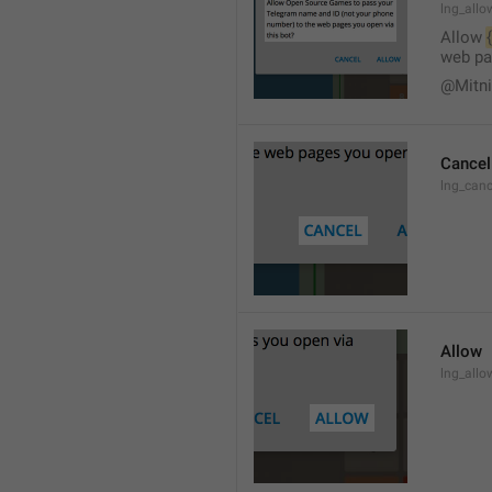
lng_allo
Allow 
web pa
@Mitn
Cancel
lng_canc
Allow
lng_allo