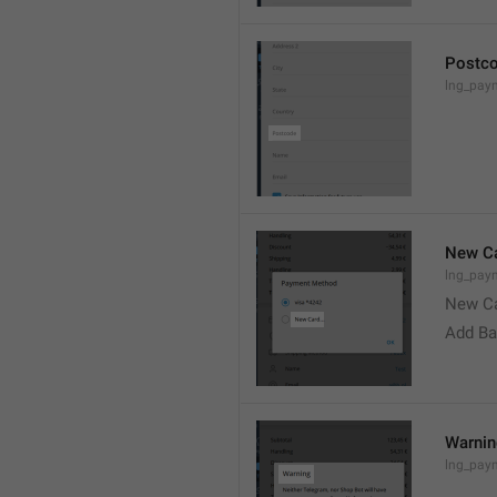
Postc
lng_pay
New Ca
lng_pay
New C
Add Ba
Warni
lng_paym