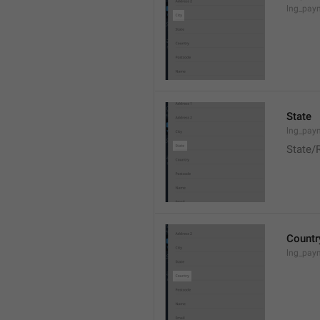
lng_pay
State
lng_pay
State/
Countr
lng_pay