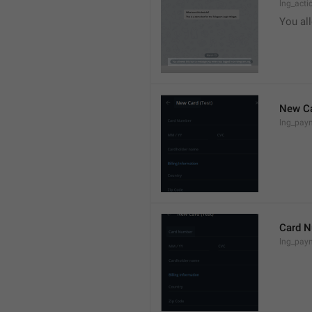
lng_act
You al
New C
lng_paym
Card 
lng_pay