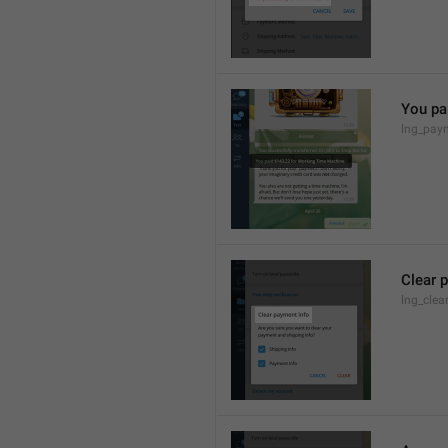
You pa
lng_pay
Clear 
lng_clea