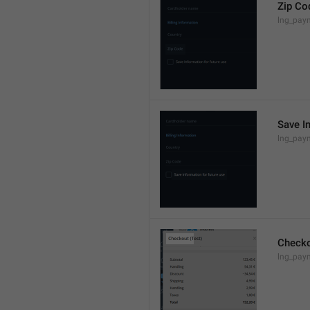
Zip Co
lng_paym
Save In
lng_pay
Check
lng_paym