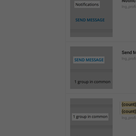
Notifi
lng_prof
Send 
lng_prof
{count
{count
lng_pro