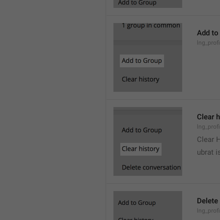
Add to
lng_prof
Clear h
lng_profi
Clear 
ubrat i
Delete
lng_prof