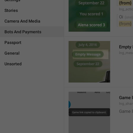
{from}
lng_act
Stories
Oi
Camera And Media
{from}
Bots And Payments
Passport
Empty
General
lng_mes
Unsorted
Game l
lng_sha
Game l