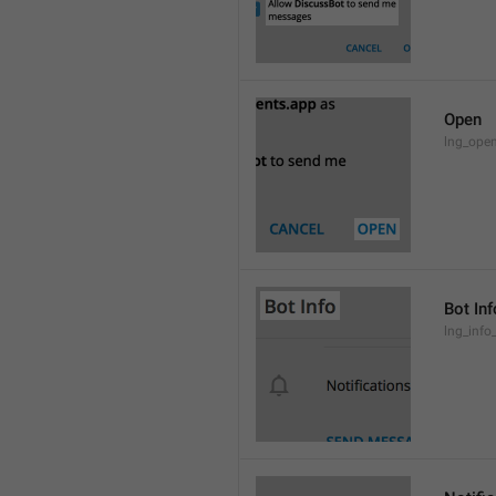
Open
lng_open
Bot Inf
lng_info_