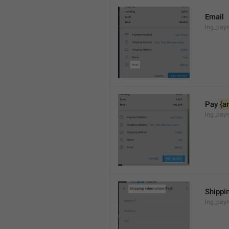
Email
lng_pay
Pay 
{a
lng_pay
Shippi
lng_paym