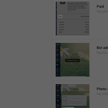
Paid
lng_pay
Bot ad
lng_bot
Photo 
lng_atta