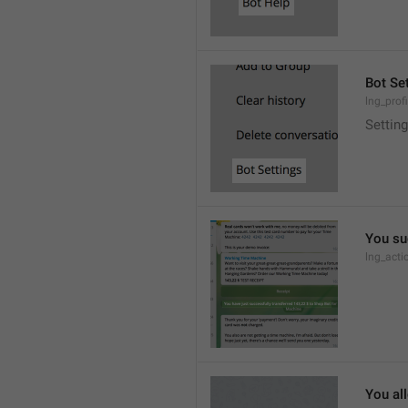
Bot Se
lng_prof
Settin
You su
lng_act
You al