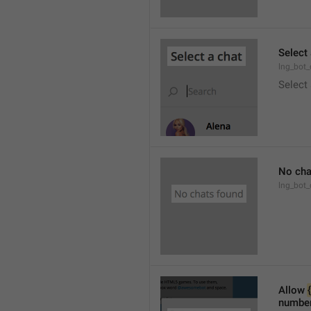
Select 
lng_bot
Select
No cha
lng_bot_
Allow 
number