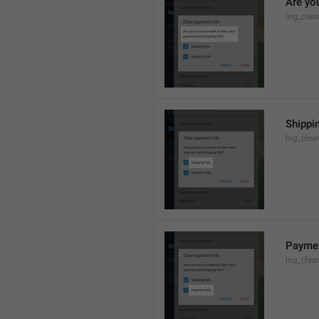
Are yo
lng_clea
Shippi
lng_clea
Paymen
lng_cle