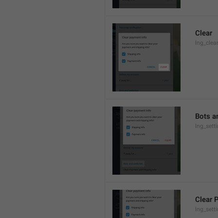
Clear
lng_clea
Bots a
lng_sett
Clear 
lng_sett