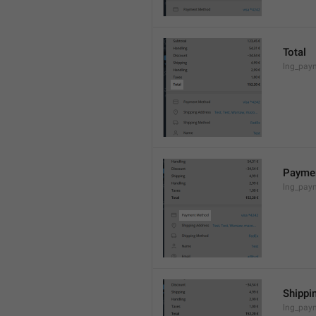
Total
lng_paym
Payme
lng_pay
Shippi
lng_pay