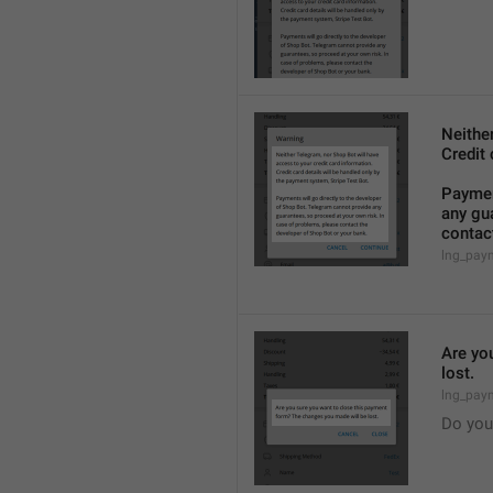
Neithe
Credit 
Payment
any gua
contact
lng_pay
Are yo
lost.
lng_pay
Do you