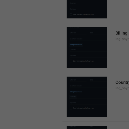
Billing
lng_paym
Countr
lng_paym