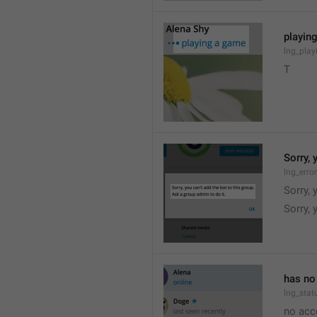
playin
lng_pla
T
Sorry, 
lng_err
Sorry, 
Sorry, 
has no
lng_stat
no acc