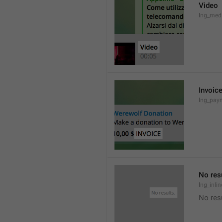
Video
lng_med
Invoic
lng_paym
No res
lng_inli
No res