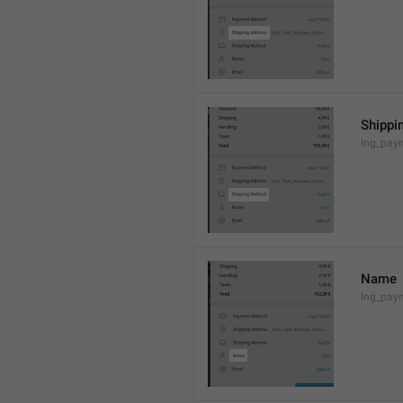
Shippi
lng_pay
Name
lng_pay