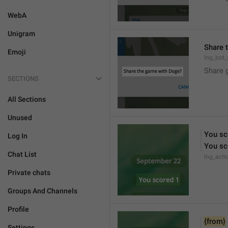
WebA
Unigram
Share 
Emoji
lng_bot
Share 
SECTIONS
All Sections
Unused
You sc
Log In
You sc
Chat List
lng_act
Private chats
Groups And Channels
Profile
{from}
Settings