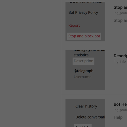
Stop a
lng_prof
Stop a
Descri
lng_info
Bot He
lng_prof
Help