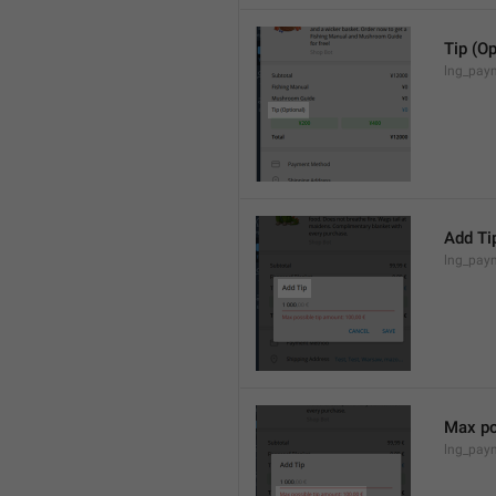
Tip (Op
lng_paym
Add Ti
lng_paym
Max po
lng_pay