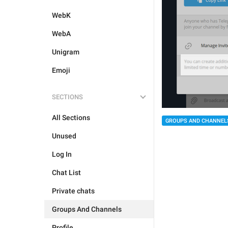
WebK
WebA
Unigram
Emoji
SECTIONS
All Sections
GROUPS AND CHANNEL
Unused
Log In
Chat List
Private chats
Groups And Channels
Profile