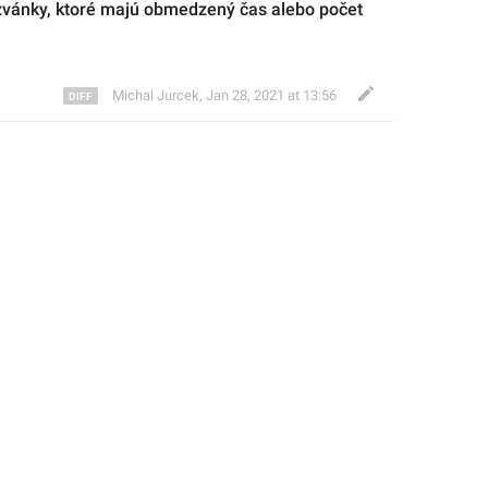
zvánky, ktoré majú obmedzený čas alebo počet 
Michal Jurcek
,
Jan 28, 2021 at 13:56