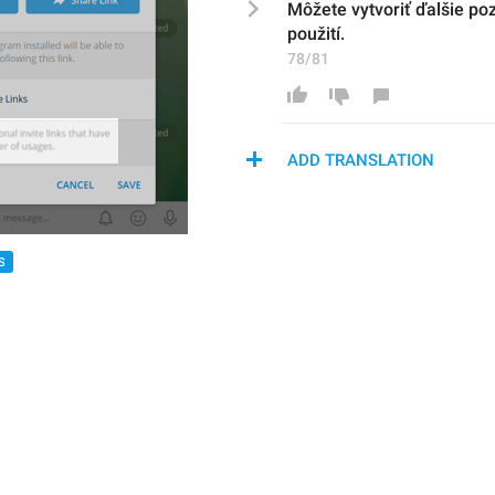
Môžete vytvoriť ďalšie po
použ
ití
.
78/81
ADD TRANSLATION
S