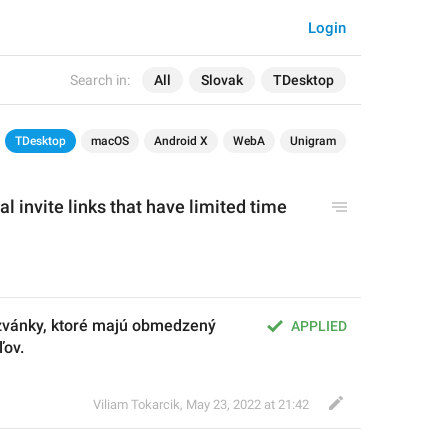
Login
Search in:
All
Slovak
TDesktop
TDesktop
macOS
Android X
WebA
Unigram
l invite links that have limited time 
zvánky, ktoré majú obmedzený 
APPLIED
ľov.
Viliam Tokarcik
,
May 23, 2022 at 21:42