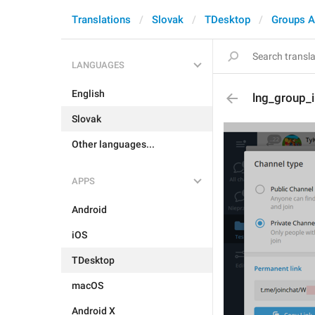
Translations
Slovak
TDesktop
Groups A
LANGUAGES
English
lng_group_
Slovak
Other languages...
APPS
Android
iOS
TDesktop
macOS
Android X