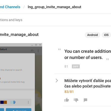
nd Channels
lng_group_invite_manage_about
invite_manage_about
Android
iOS
You can create additiona
or number of use
r
s.
81
Môžete vytvoriť ďalšie po
čas alebo počet používate
83/81