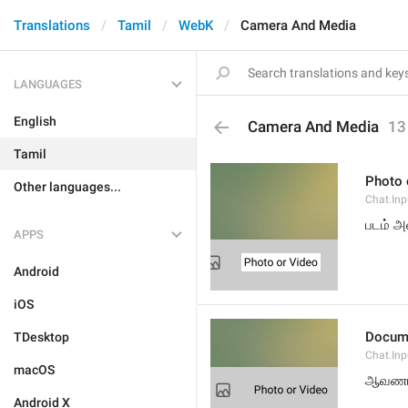
Translations
Tamil
WebK
Camera And Media
LANGUAGES
English
Camera And Media
13
Tamil
Photo 
Other languages...
Chat.Inp
படம் 
APPS
Android
iOS
Docum
TDesktop
Chat.In
macOS
ஆவணம
Android X