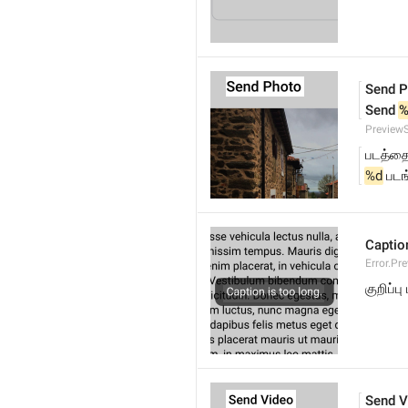
Send P
Send 
%
Preview
படத்தை
%d
 பட
Caption
Error.Pr
குறிப்ப
Send V