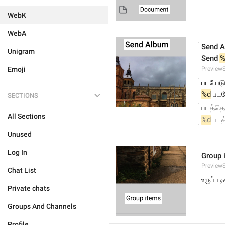
WebK
WebA
Send 
Unigram
Send 
%
Emoji
Preview
படயேடு
%d
 படய
SECTIONS
படத்தொக
All Sections
%d
 படத
Unused
Log In
Group 
Preview
Chat List
உருப்ப
Private chats
Groups And Channels
Profile