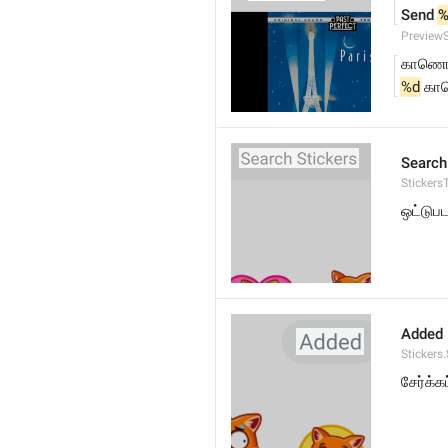
Send 
%
Preview
காணொள
%d
 கா
Search
Stickers
ஒட்டுப
Added
Stickers
சேர்க்க