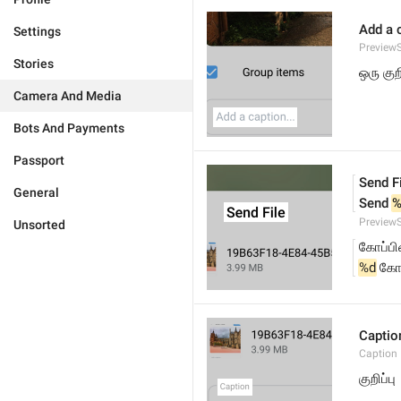
Add a c
Settings
PreviewS
Stories
ஒரு குற
Camera And Media
Bots And Payments
Passport
Send F
General
Send 
%
PreviewS
Unsorted
கோப்ப
%d
 கோ
Captio
Caption
குறிப்பு