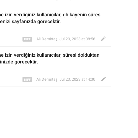
e izin verdiğiniz
 kullanıcılar, 
ghikayenin 
süresi 
yenizi sayfanızda görecekti
r.
Ali Demirtaş
,
Jul 20, 2023 at 08:56
e izin verdiğiniz
 kullanıcılar, süresi dolduktan 
linizde göre
cekti
r.
Ali Demirtaş
,
Jul 20, 2023 at 14:30