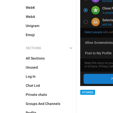
WebK
WebA
Unigram
Emoji
SECTIONS
All Sections
Unused
Log In
Chat List
STORIES
Private chats
Groups And Channels
Profile