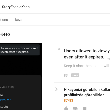
StoryEnableKeep
eKeep
Users allowed to view yo
even
 after it expires.
Keep it short because it will 
83
Hikayenizi görebilen kullan
profilinizde görebilirler.
87/83