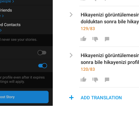
Hikayenizi gör
üntülemesin
dolduktan sonra 
bile hika
129/83
Hikayenizi gör
üntülemesin
sonra 
bile hikayenizi
 profi
120/83
ADD TRANSLATION