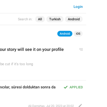
Login
Search in:
All
Turkish
Android
Android
iOS
ur story will see it on your p
rofile 
be cut if it's too long
ıcılar, süresi dolduktan sonra da 
APPLIED
Ali Demirtaş
,
Jul 20, 2023 at 20:02