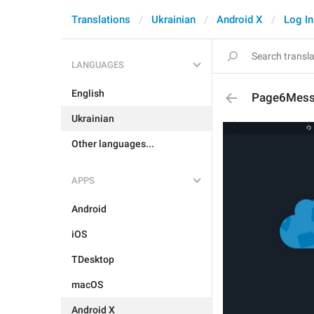
Translations
Ukrainian
Android X
Log In
LANGUAGES
English
Page6Mes
Ukrainian
Other languages...
APPS
Android
iOS
TDesktop
macOS
Android X