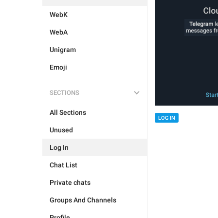
WebK
WebA
Unigram
Emoji
SECTIONS
All Sections
LOG IN
Unused
Log In
Chat List
Private chats
Groups And Channels
Profile