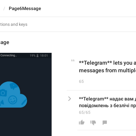
Page6Message
sage
**Telegram** lets you 
messages from multipl
65
**Telegram** надає вам 
повідомлень з безлічі пр
65/65