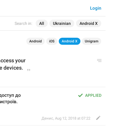
Login
Search in:
All
Ukrainian
Android X
Android
iOS
Android X
Unigram
access your
e devices.
доступ до
APPLIED
истроїв.
Денис
,
Aug 12, 2018 at 07:22