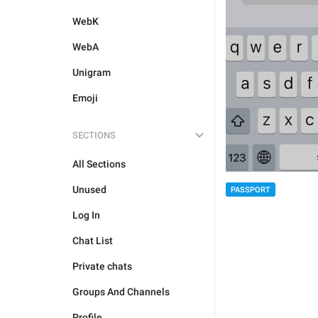
WebK
WebA
Unigram
Emoji
SECTIONS
All Sections
Unused
PASSPORT
Log In
Chat List
Private chats
Groups And Channels
Profile