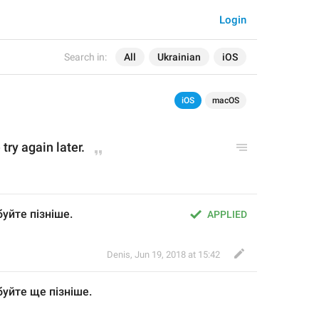
Login
Search in:
All
Ukrainian
iOS
iOS
macOS
try again later.
уйте пізніше.
APPLIED
Denis
,
Jun 19, 2018 at 15:42
буйте 
ще 
пізніше.