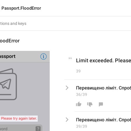
Passport.FloodError
loodError
Limit exceeded. Please 
39
Перевищено ліміт. Спроб
36/39
Перевищено ліміт. Спро
39/39