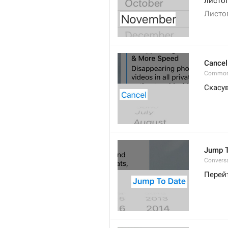
листо
Листо
Cancel
Common
Скасу
Jump T
Convers
Перей