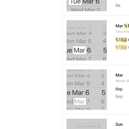
Вв
Mar 
%
Time.Pr
%1$@
 
%1$@
 
Mar
Month.S
бер.
Бер
Sun