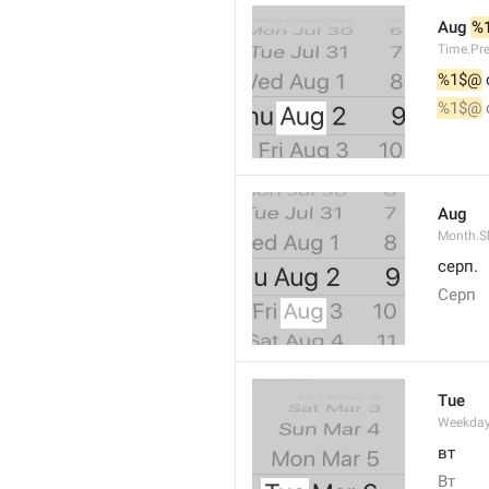
Aug 
%
Time.Pr
%1$@
 
%1$@
 
Aug
Month.S
серп.
Серп
Tue
Weekday
вт
Вт