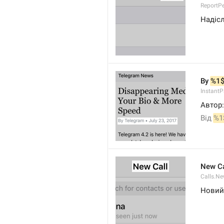
ReportP
Надіс
By 
%1
InstantP
Автор:
Від 
%1
New Ca
Calls.Ne
Новий