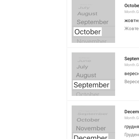
Octobe
Month.G
жовтн
Жовте
Septe
Month.G
верес
Верес
Decem
Month.G
грудня
Груде