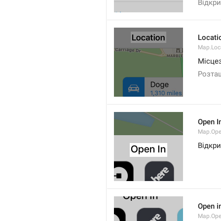
Відкри
Locati
Map.Loca
Місце
Розта
Open I
Map.Ope
Відкри
Open i
Map.Ope