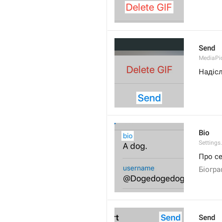
Send
MediaPi
Надіс
Bio
Settings
Про с
Біогра
Send