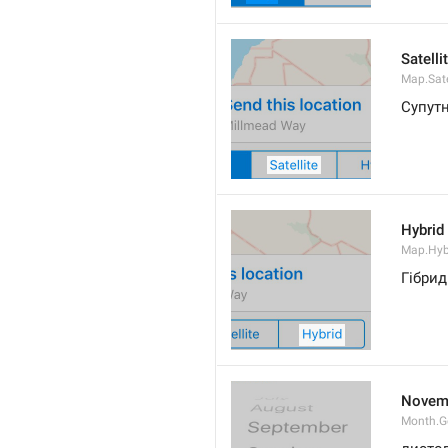
Satelli
Map.Sate
Супут
Hybrid
Map.Hyb
Гібрид
Novem
Month.