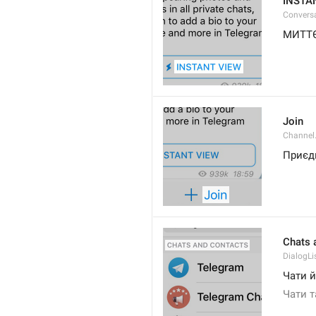
INSTA
Convers
МИТТ
Join
Channel
Приєд
Chats 
DialogLi
Чати й
Чати т