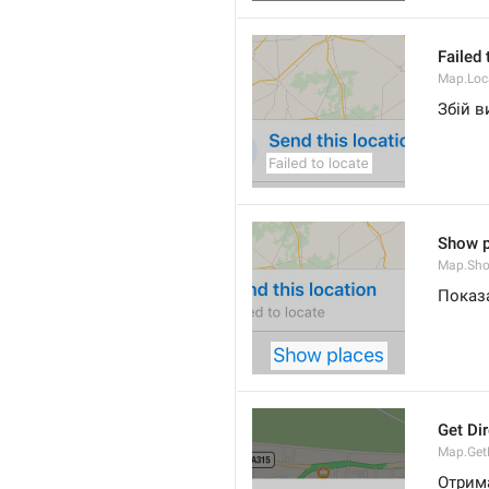
Failed 
Map.Loc
Збій 
Show p
Map.Sho
Показ
Get Di
Map.GetD
Отрим