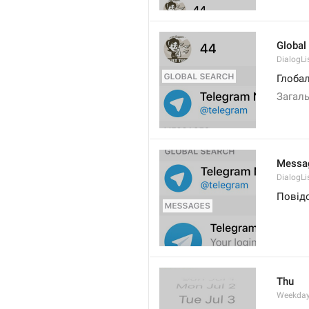
Global
DialogLi
Глоба
Загал
Messa
DialogLi
Повід
Thu
Weekday