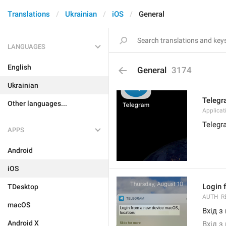
Translations
Ukrainian
iOS
General
LANGUAGES
English
General
3174
Ukrainian
Teleg
Other languages...
Applica
Telegr
APPS
Android
iOS
Login 
TDesktop
AUTH_R
macOS
Вхід з
Android X
Вхід з