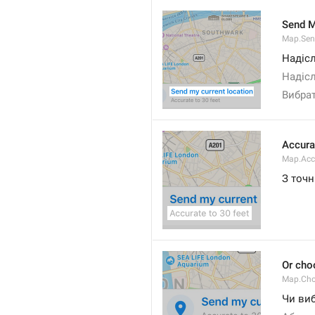
Send M
Map.Sen
Надіс
Надіс
Вибра
Accura
Map.Acc
З точн
Or cho
Map.Cho
Чи виб