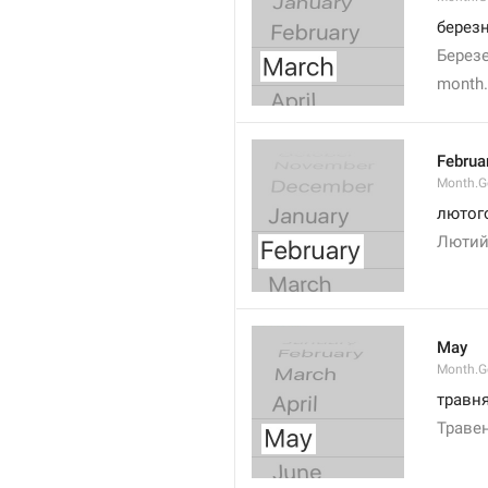
берез
Берез
month
Februa
Month.G
лютог
Люти
May
Month.
травн
Траве