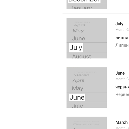
July
Month.G
липня
Липен
June
Month.G
червн
Черве
March
Month.G