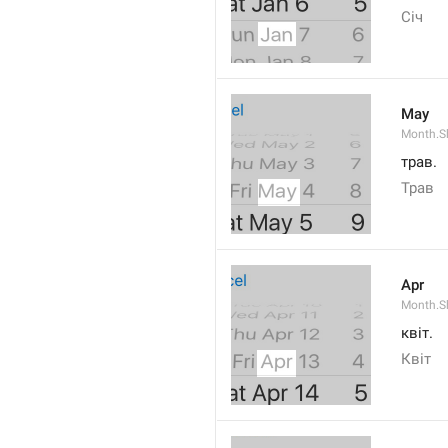
Січ
May
Month.S
трав.
Трав
Apr
Month.Sh
квіт.
Квіт