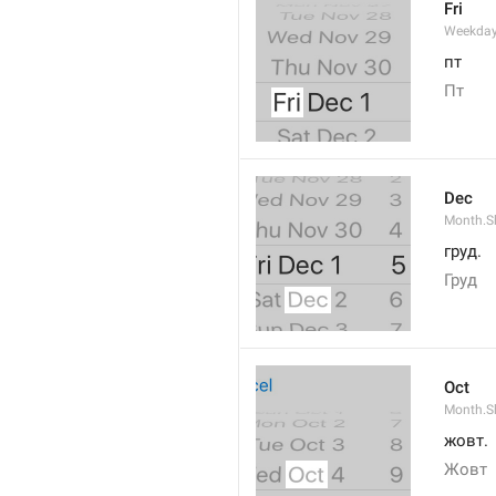
Fri
Weekday
пт
Пт
Dec
Month.S
груд.
Груд
Oct
Month.S
жовт.
Жовт