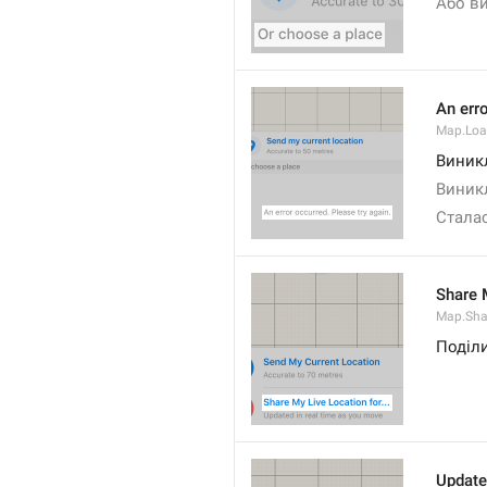
Або ви
An erro
Map.Loa
Виникл
Виник
Сталас
Share M
Map.Sha
Поділи
Update