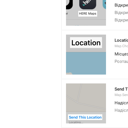
Відкри
Відкр
Відкр
Locati
Map.Cho
Місце
Розта
Send T
Map.Sen
Надісл
Надіс