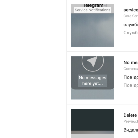
service
Core.Ser
служб
Служб
No mes
Convers
Повідо
Повідо
Delete
Preview.
Видал