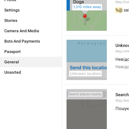
Map.Dis
%@
 зв
Settings
Stories
Camera And Media
Bots And Payments
Unknow
Passport
Map.Un
Невід
General
Невід
Unsorted
Search
Map.Sea
Пошук