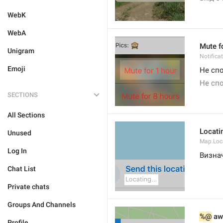
WebK
WebA
Mute f
Unigram
Notifica
Emoji
Не спо
Не спо
SECTIONS
All Sections
Locatin
Unused
Map.Loc
Log In
Визнач
Chat List
Private chats
Groups And Channels
%@
 aw
Profile