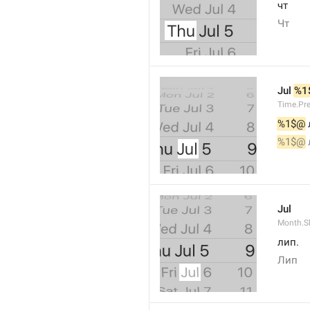
чт
Чт
Jul 
%1
Time.Pr
%1$@
 
%1$@
 
Jul
Month.S
лип.
Лип