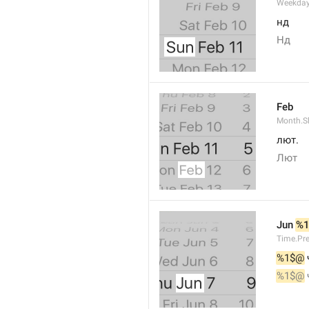
Weekday
нд
Нд
Feb
Month.S
лют.
Лют
Jun 
%
Time.Pr
%1$@
 
%1$@
 