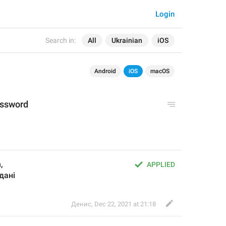
Login
Search in:
All
Ukrainian
iOS
Android
iOS
macOS
assword
,
APPLIED
дані
Денис
,
Dec 22, 2021 at 21:18