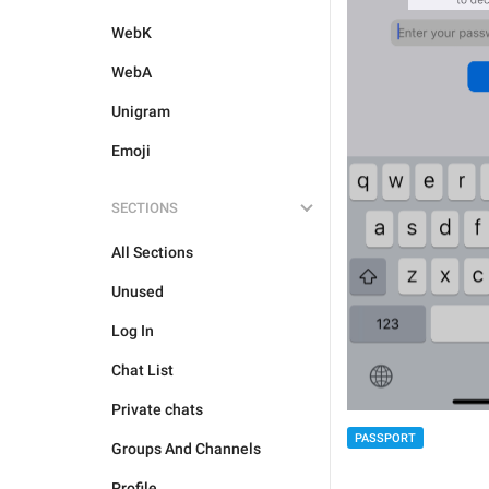
WebK
WebA
Unigram
Emoji
SECTIONS
All Sections
Unused
Log In
Chat List
Private chats
PASSPORT
Groups And Channels
Profile