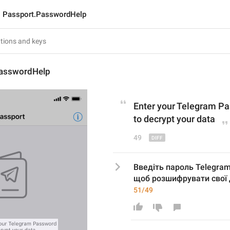
Passport.PasswordHelp
PasswordHelp
E
nter your Telegram P
to decrypt your data
49
Введіть пароль Telegram
щоб розшифрувати свої 
51/49