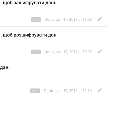
,
щоб 
зашифрувати
 дані
.
Denis
,
Jun 17, 2018 at 19:09
,
щоб розшифрувати 
дані
Denis
,
Jun 17, 2018 at 19:09
дані,
m
Денис
,
Jul 17, 2018 at 11:14