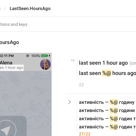
s
LastSeen.HoursAgo
HoursAgo
last seen 1 hour ago
last seen 
%@
 hours ag
22
активність — 
%@
 годину
активність — 
%@
 години
активність — 
%@
 годин 
активність — 
%@
 годин 
27/22