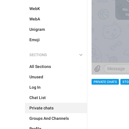
WebK
WebA
Unigram
Emoji
SECTIONS
All Sections
Unused
PRIVATE CHATS
STO
Log In
Chat List
Private chats
Groups And Channels
Profile