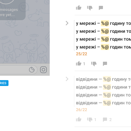
у мережі –
%@
 годину т
у мережі –
%@
 години т
у мережі –
%@
 годин то
у мережі –
%@
 годин то
25/22
1
відвідини
 — 
%@
 годину 
RIES
відвідини
 — 
%@
 години 
відвідини
 — 
%@
 годин т
відвідини
 — 
%@
 годин т
26/22
1
2