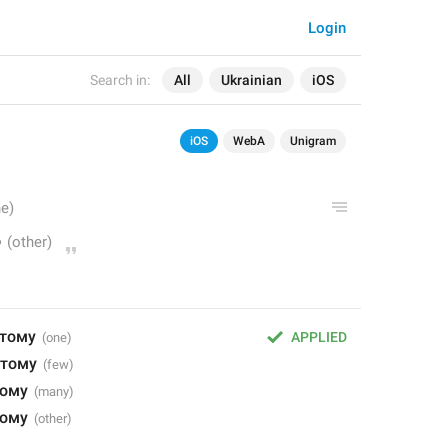
Login
Search in:
All
Ukrainian
iOS
iOS
WebA
Unigram
o
 тому
APPLIED
 тому
тому
тому