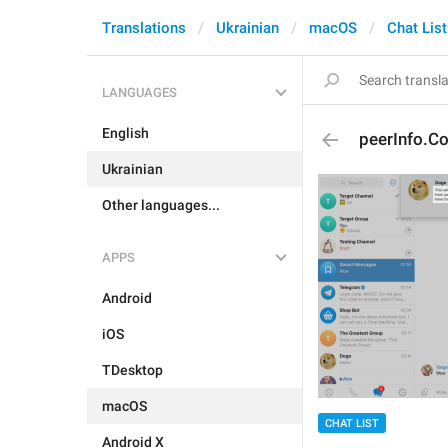
Translations
Ukrainian
macOS
Chat List
LANGUAGES
English
peerInfo.Co
Ukrainian
Other languages...
APPS
Android
iOS
TDesktop
macOS
CHAT LIST
Android X