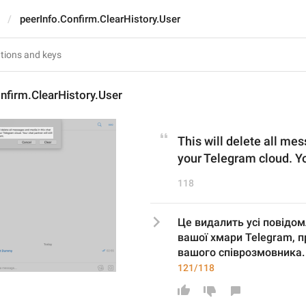
peerInfo.Confirm.ClearHistory.User
nfirm.ClearHistory.User
This will delete all me
your Telegram cloud. You
118
Це видалить усі повідомл
вашої хмари Telegram, п
вашого співрозмовника.
121/118