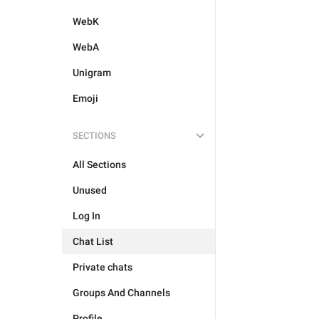
WebK
WebA
Unigram
Emoji
SECTIONS
All Sections
Unused
Log In
Chat List
Private chats
Groups And Channels
Profile