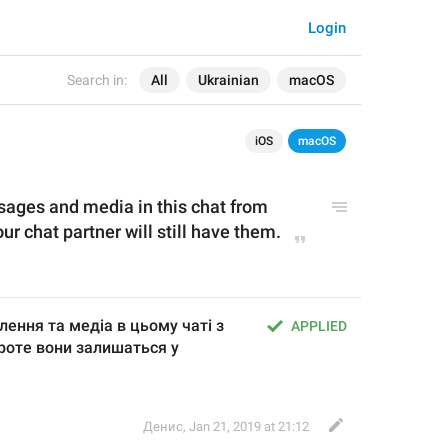
Login
Search in:
All
Ukrainian
macOS
iOS
macOS
ssages and media in this chat from 
r chat partner will still have them.
ення та медіа в цьому чаті з 
APPLIED
роте вони залишаться у 
Денис
,
Jan 21, 2019 at 21:12