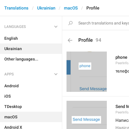
Translations
Ukrainian
macOS
Profile
LANGUAGES
English
Profile
94
Ukrainian
phone
Other languages...
PeerInf
телеф
APPS
Android
iOS
Send 
TDesktop
PeerInf
macOS
Напис
Android X
Надіс