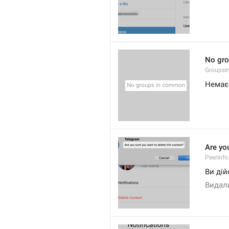
No gr
Groups
Немає 
Are you
PeerInfo
Ви дій
Видал