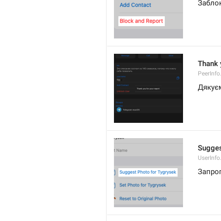
Забло
Thank 
PeerInfo
Дякуєм
Sugges
UserInf
Запро