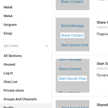
WebK
WebA
Share 
Unigram
PeerInfo
Emoji
Поділ
SECTIONS
All Sections
Start S
Unused
PeerInfo
Log In
Почат
Chat List
Private chats
Groups And Channels
Shared
Profile