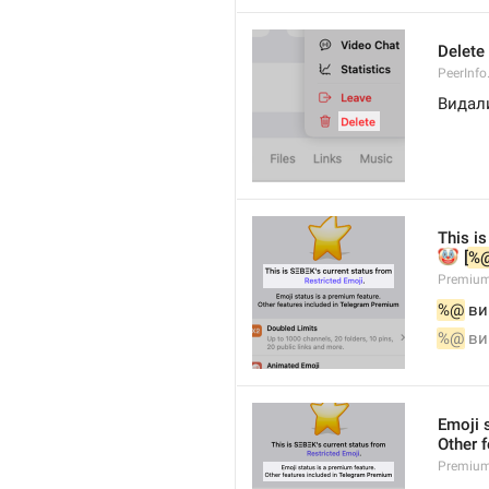
Delete
PeerInfo
Видал
This is
🤡
 [
%
Premium
%@
 ви
%@
 ви
Emoji 
Other 
Premium.