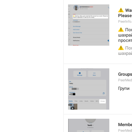
⚠️
 War
Please 
PeerInf
⚠️
 По
шахрай
просят
⚠️
 По
шахрай
Group
PeerMe
Групи
Membe
PeerMed