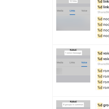
%d
 link
%d
 lin
SharedM
%d
 по
%d
 по
%d
 по
%d
 по
%d
 vo
%d
 vo
SharedM
%d
 го
%d
 го
%d
 го
%d
 го
%d
 gr