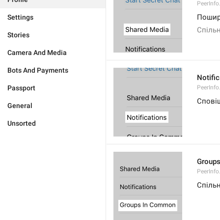
PeerInf
Пошир
Settings
Спільн
Stories
Camera And Media
Bots And Payments
Notifi
Passport
PeerInfo
Спові
General
Unsorted
Group
PeerInf
Спільн