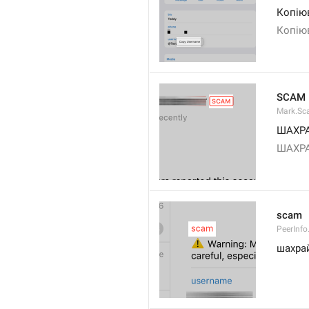
Копіюв
Копію
SCAM
Mark.S
ШАХР
ШАХР
scam
PeerInf
шахра