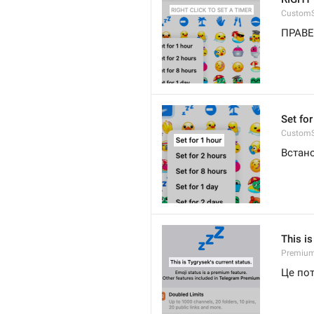
CustomS
ПРАВ
Set for
CustomS
Встано
This is
Premium.
Це пот