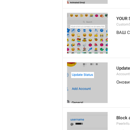
YOUR 
CustomS
ВАШ С
Update
Account
Онови
Block 
PeerInfo