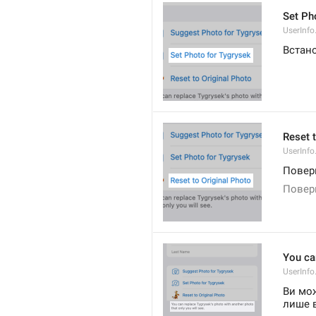
Set Pho
UserInfo
Встан
Reset 
UserInfo
Повер
Повер
You ca
UserInfo
Ви мож
лише 