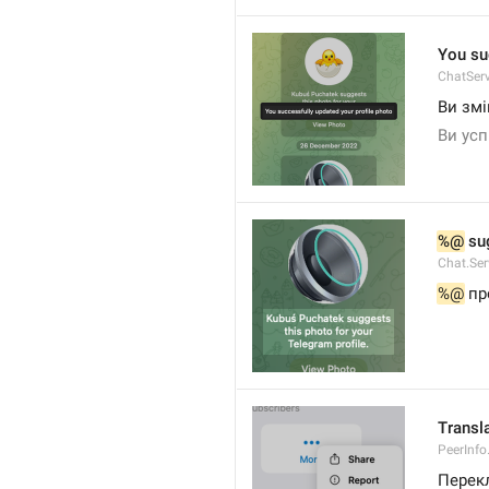
You su
ChatServ
Ви зм
Ви ус
%@
 su
Chat.Ser
%@
 п
Transl
PeerInfo
Перек