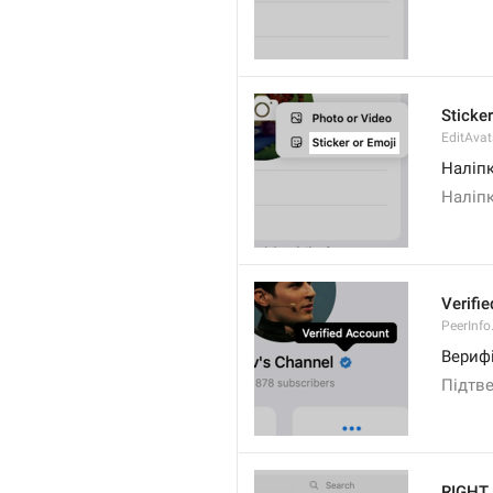
Sticker
EditAvat
Наліпк
Наліпк
Verifi
PeerInfo.
Вериф
Підтв
RIGHT 