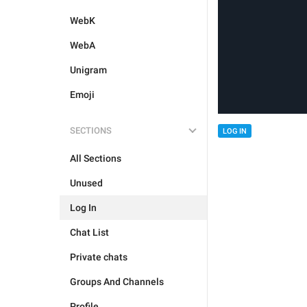
WebK
WebA
Unigram
Emoji
SECTIONS
LOG IN
All Sections
Unused
Log In
Chat List
Private chats
Groups And Channels
Profile