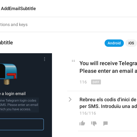
AddEmailSubtitle
btitle
Android
iOS
You will 
receive Telegr
Please enter an email 
116
Rebreu els codis d'inici de
per SMS. Introduïu una ad
116/116