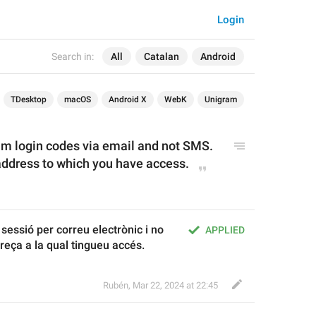
Login
Search in:
All
Catalan
Android
TDesktop
macOS
Android X
WebK
Unigram
am login codes via email and not SMS. 
address to which you have access.
 sessió per correu electrònic i no 
APPLIED
reça a la qual tingueu accés.
Rubén
,
Mar 22, 2024 at 22:45