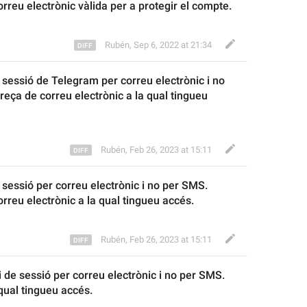
orreu electrònic vàlida
 per 
a 
protegir el compte
.
Rubén
,
Sep 6, 2022 at 21:34
e sessió 
de Telegram 
per correu electrònic i no 
reça 
de correu electrònic 
a la qual tingueu 
Rubén
,
Feb 26, 2023 at 15:11
e sessió per correu electrònic i no per SMS. 
orreu electrònic 
a la qual tingueu accés.
Rubén
,
Feb 26, 2023 at 15:11
i de sessió per correu electrònic i no per SMS. 
qual tingueu accés.