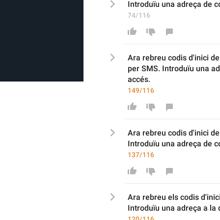
Introduïu una adreça
 de 
c
74/116
Ara rebreu
 codis d'inici d
per SMS. Introduïu una ad
accés.
149/116
Ara rebreu
 codis d'inici d
Introduïu una adreça 
de c
137/116
Ara r
ebreu els codis d'inic
Introduïu una adreça a la 
120/116