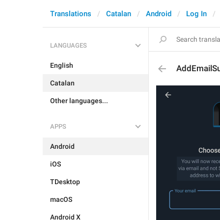
Translations
Catalan
Android
Log In
LANGUAGES
English
AddEmailSu
Catalan
Other languages...
APPS
Android
iOS
TDesktop
macOS
Android X