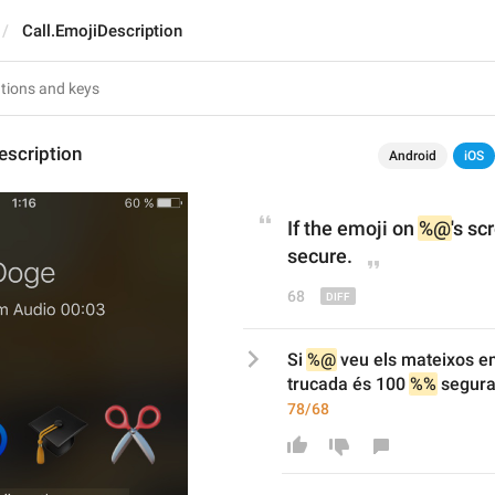
Call.EmojiDescription
escription
Android
iOS
If the emoji 
on 
%@
's sc
secure.
68
Si 
%@
 veu els mateixos emo
trucada és 100 
%%
 segura
78/68