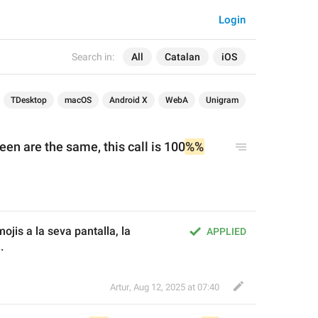
Login
Search in:
All
Catalan
iOS
TDesktop
macOS
Android X
WebA
Unigram
reen 
are the same
, this
call is 100
%%
jis a la seva pantalla, la 
APPLIED
.
Artur
,
Aug 12, 2025 at 07:40