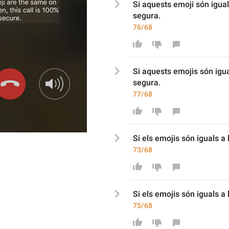
Si 
aquests emoji són iguals
segura.
76/68
Si 
aquests emojis són igual
segura.
77/68
Si 
els emojis són iguals a 
73/68
Si 
els emojis són iguals a l
75/68