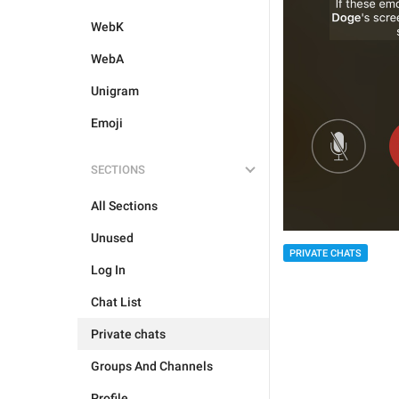
WebK
WebA
Unigram
Emoji
SECTIONS
All Sections
Unused
PRIVATE CHATS
Log In
Chat List
Private chats
Groups And Channels
Profile