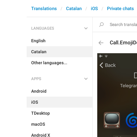
Translations
Catalan
iOS
Private chats
LANGUAGES
English
Call.EmojiD
Catalan
Other languages...
APPS
Android
iOS
TDesktop
macOS
Android X