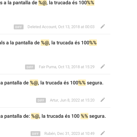
 a la pantalla de 
%@
, la
trucada és 100
%%
Deleted Account
,
Oct 13, 2018 at 00:03
s a la pantalla de 
%@
, la
trucada és 100
%%
Fair Puma
,
Oct 13, 2018 at 15:29
la pantalla de 
%@
, la
trucada és 100
%%
 segura.
Artur
,
Jun 8, 2022 at 15:20
a pantalla de: 
%@
, la
trucada és 100 
%%
 segura.
Rubén
,
Dec 31, 2023 at 10:49