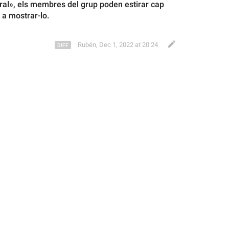
al», els membres del grup 
poden 
estirar
 cap 
r a mostrar-lo
.
Rubén
,
Dec 1, 2022 at 20:24