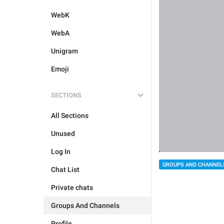
WebK
WebA
Unigram
Emoji
SECTIONS
All Sections
Unused
Log In
GROUPS AND CHANNEL
Chat List
Private chats
Groups And Channels
Profile