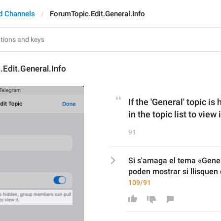
d Channels
ForumTopic.Edit.General.Info
Edit.General.Info
If the 'General' topic i
in the topic list to view i
91
Si s'amaga el tema «Gener
poden mostrar si llisquen c
109/91