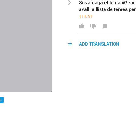
Si s'amaga el tema «Gener
avall la llista de temes
 pe
111/91
ADD TRANSLATION
S