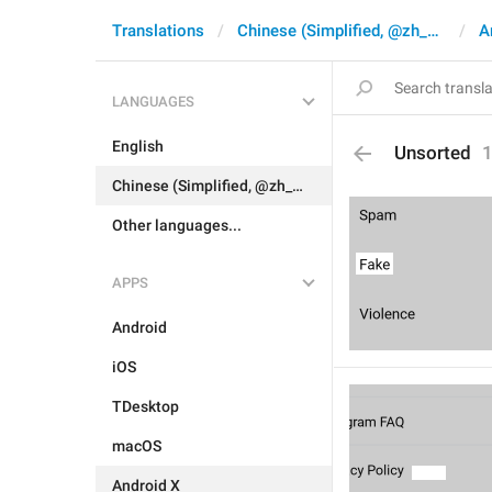
Translations
Chinese (Simplified, @zh_CN)
A
LANGUAGES
English
Unsorted
Chinese (Simplified, @zh_CN)
Other languages...
APPS
Android
iOS
TDesktop
macOS
Android X