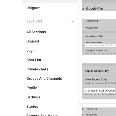
Unigram
SECTIONS
All Sections
Unused
Log In
Chat List
Private chats
Groups And Channels
Profile
Settings
Stories
Camera And Media