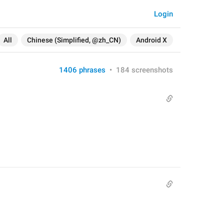
Login
All
Chinese (Simplified, @zh_CN)
Android X
1406 phrases
•
184 screenshots