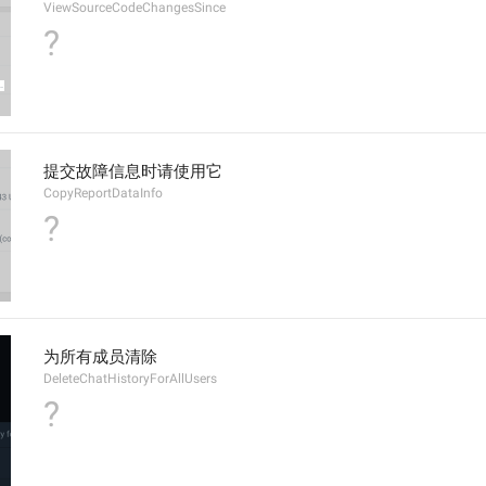
ViewSourceCodeChangesSince
?
提交故障信息时请使用它
CopyReportDataInfo
?
为所有成员清除
DeleteChatHistoryForAllUsers
?