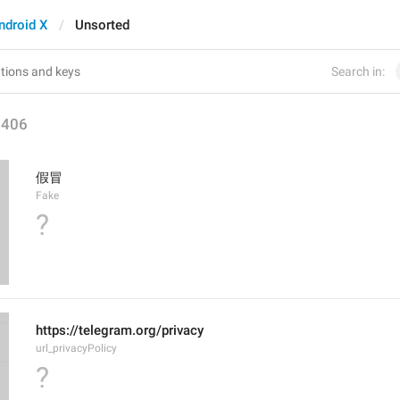
ndroid X
Unsorted
Search in:
1406
假冒
Fake
?
https://telegram.org/privacy
url_privacyPolicy
?