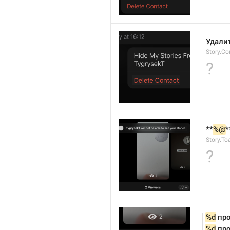
Удали
Story.Co
?
**
%@
*
Story.To
?
%d
 пр
%d
 пр