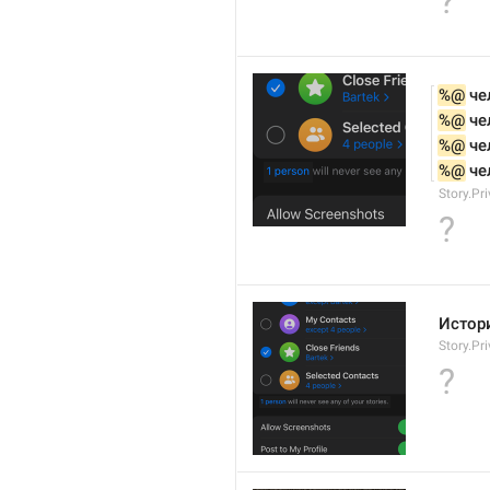
?
%@
 ч
%@
 ч
%@
 ч
%@
 ч
Story.Pr
?
Истори
Story.Pr
?