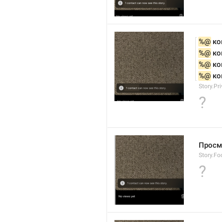
%@
 ко
%@
 к
%@
 к
%@
 к
Story.Pr
?
Просм
Story.Fo
?