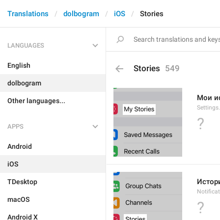
Translations
dolbogram
iOS
Stories
LANGUAGES
English
Stories
549
dolbogram
Мои и
Other languages...
Settings
?
APPS
Android
iOS
Истор
TDesktop
Notifica
macOS
?
Android X