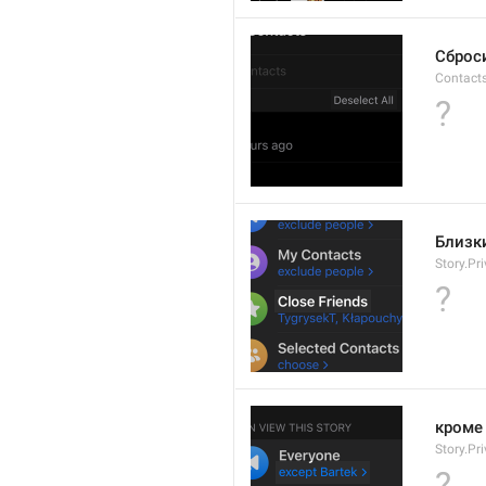
Сброс
Contacts
?
Близк
Story.Pr
?
кроме
Story.P
?