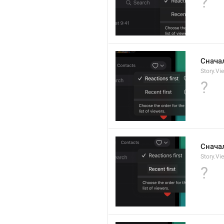
?
Снача
Story.Vi
?
Снача
Story.Vi
?