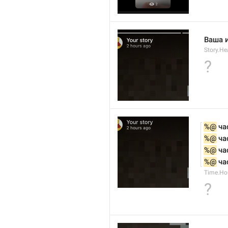
Ваша 
Story.He
?
%@
 ча
%@
 ча
%@
 ча
%@
 ча
Time.Ho
?