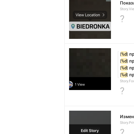
Показа
Story.Vi
?
|
%d
| п
|
%d
| п
|
%d
| п
|
%d
| п
Story.Fo
?
Измен
Story.Pr
?