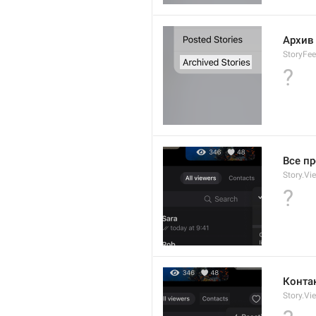
Архив
StoryFee
?
Все п
Story.Vie
?
Конта
Story.Vi