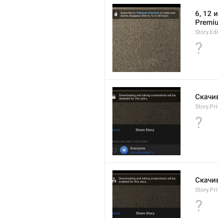
6, 12 
Premiu
Story.Ed
?
Скачи
Story.Pr
?
Скачи
Story.Pr
?