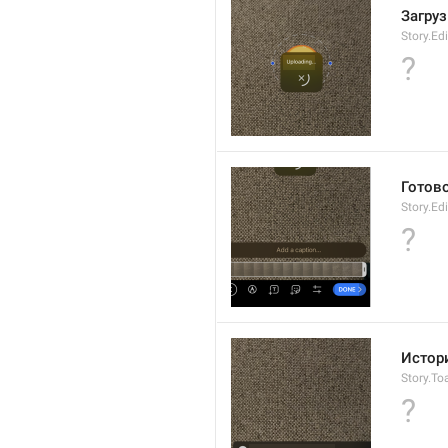
Загруз
Story.Ed
?
Готов
Story.Ed
?
Истор
Story.T
?