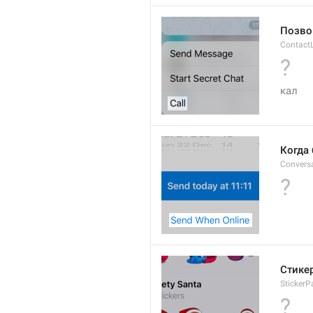
Позво
ContactL
?
кал 
Когда 
Convers
?
Стике
StickerP
?