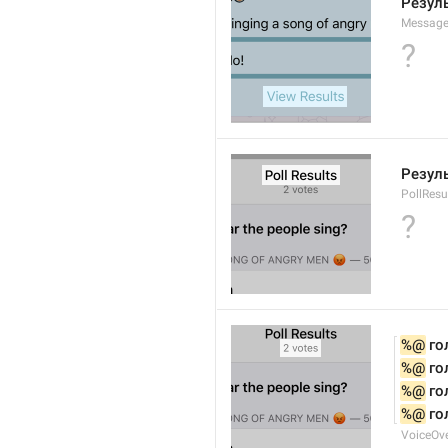
Резул
Message
?
Резул
PollResul
?
%@
 го
%@
 го
%@
 г
%@
 г
VoiceOve