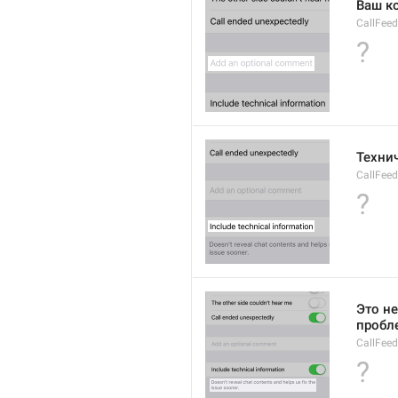
Ваш к
CallFee
?
Техни
CallFeed
?
Это не
пробле
CallFeed
?