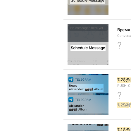
Время
Conversa
?

%2$@
|
PUSH_C
?

%2$@
|


%1$@
|