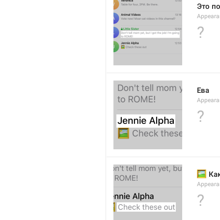
Это по
Appearan
?
Ева
Appeara
?
🖼
 Ка
Appearan
?