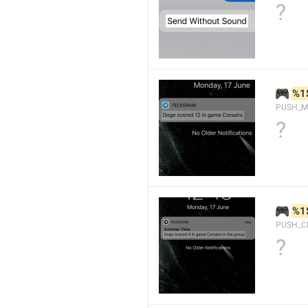
?
🎮
%1
PUSH_M
?
🎮
%1
PUSH_C
?