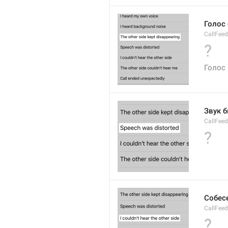
Голос
CallFeed
?
Голос
Звук 
CallFee
?
Собес
CallFeed
?