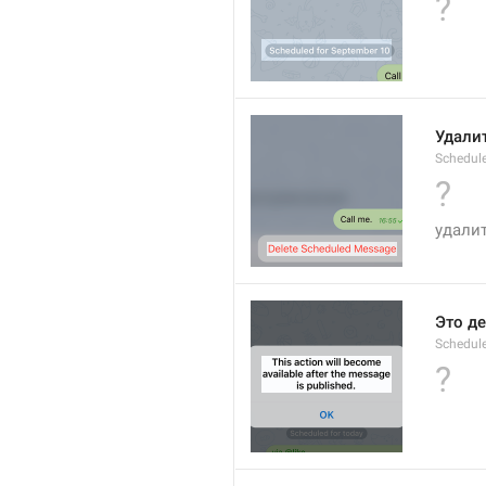
?
Удали
Schedul
?
удали
Это д
Schedul
?