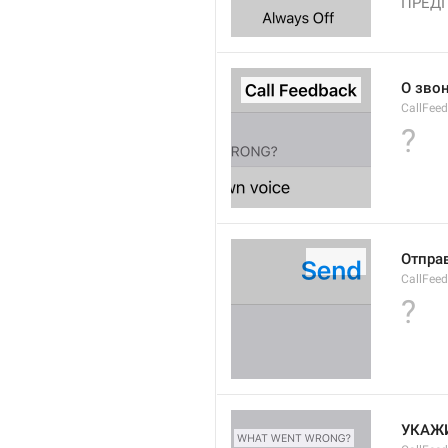
ПРЕД
О зво
CallFeed
?
Отпра
CallFee
?
УКАЖ