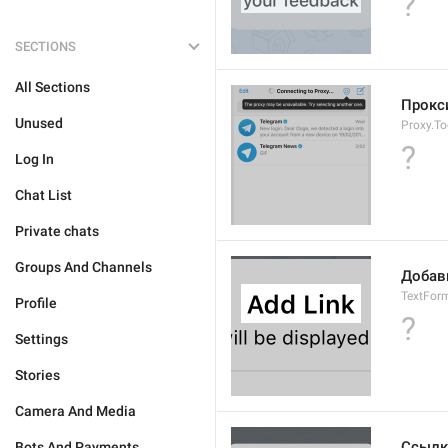
?
SECTIONS
All Sections
Прокс
Unused
Proxy.To
?
Log In
Chat List
Private chats
Groups And Channels
Добав
TextForm
Profile
?
Settings
Stories
Camera And Media
Ссылка
Bots And Payments