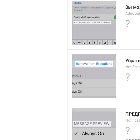
Вы мо
AddCont
?
Убрат
Notific
?
ПРЕД
Notific
?