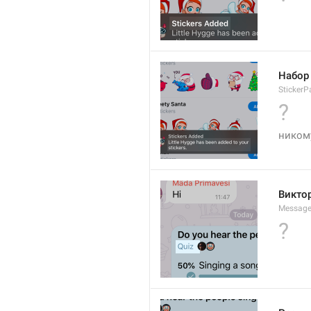
Набор
StickerP
?
никому
Викто
Message
?