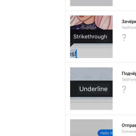
Зачёр
TextForm
?
Подчё
TextForm
?
Отправ
Convers