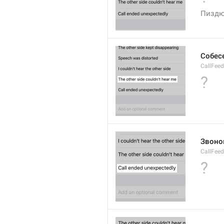
Пиздю
Собес
CallFee
?
Звоно
CallFee
?