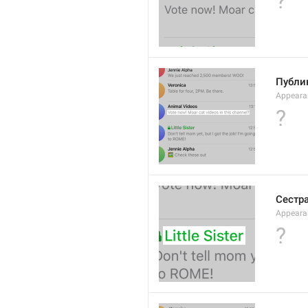
?
Публи
Appearan
?
Сестр
Appeara
?