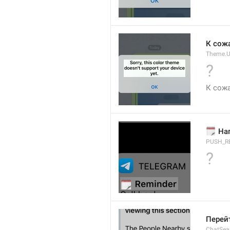
К сож
Theme.U
?
К сож
🗓
 На
PUSH_R
?
Перейт
ChatSear