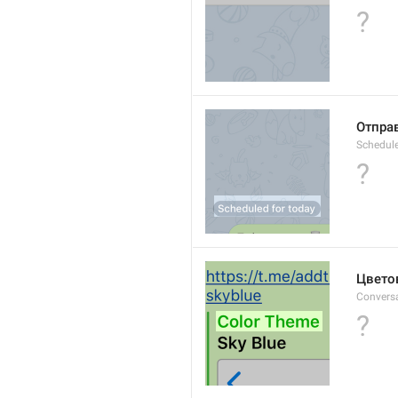
?
Отпра
Schedul
?
Цвето
Convers
?