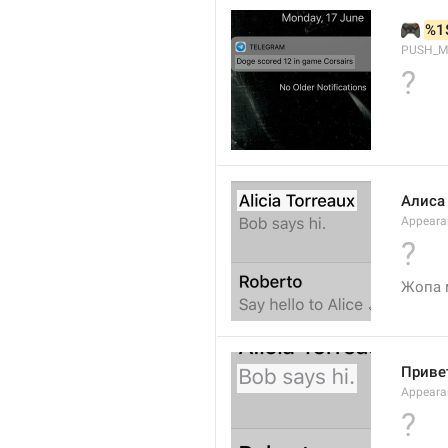
🎮
%1
PUSH_M
?
Алиса
Appeara
?
Жопа 
Привет
Appearan
?