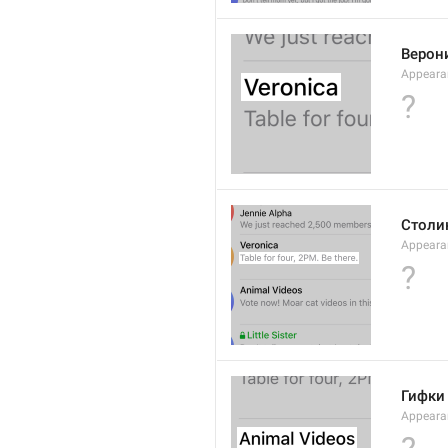
Верон
Appeara
?
Столик
Appearan
?
Гифки
Appeara