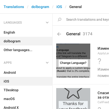
Translations
dolbogram
iOS
General
LANGUAGES
English
General
3174
dolbogram
Измен
Other languages...
ApplyLa
?
APPS
Измен
Android
помен
iOS
TDesktop
Спаси
за от
macOS
CallFee
Android X