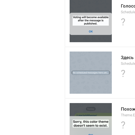
Голос
Schedul
?
Здесь
Schedul
?
Похоже
Theme.E
?