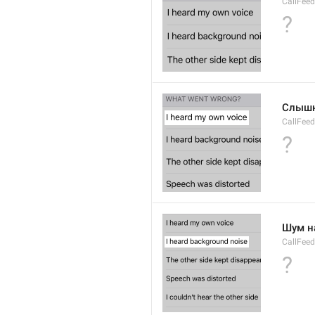
CallFee
?
Слышн
CallFee
?
Шум н
CallFee
?