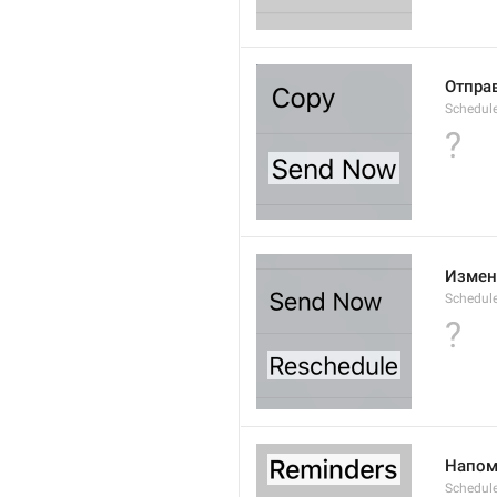
Отпра
Schedul
?
Измен
Schedul
?
Напом
Schedul