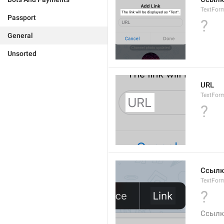
TextFor
Passport
?
General
Unsorted
URL
TextFor
?
Ссылк
TextForm
?
Ссылк