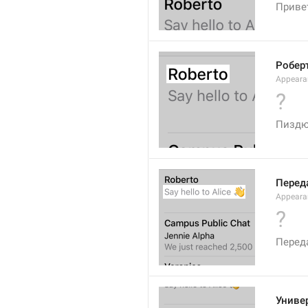
Привет
Робер
Appeara
?
Пизд
Перед
Appearan
?
Перед
Униве