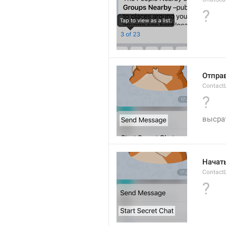
?
Отпра
Contact
?
высра
Начат
ContactL
?